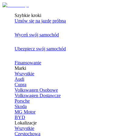
Szybkie kroki
Umów się na jazdę próbną
Wyceń swój samochód
Ubezpiecz swój samochód
Finansowanie
Marki
Wszystkie
Audi
Cupra
Volkswagen Osobowe
Volkswagen Dostawcze
Porsche
Skoda
MG Motor
BYD
Lokalizacje
Wszystkie
Częstochowa