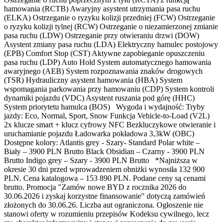
hamowania (RCTB) Awaryjny asystent utrzymania pasa ruchu
(ELKA) Ostrzeganie o ryzyku kolizji przedniej (FCW) Ostrzeganie
o ryzyku kolizji tylnej (RCW) Ostrzeganie o niezamierzonej zmianie
pasa ruchu (LDW) Ostrzeganie przy otwieraniu drzwi (DOW)
Asystent zmiany pasa ruchu (LDA) Elektryczny hamulec postojowy
(EPB) Comfort Stop (CST) Aktywne zapobieganie opuszczeniu
pasa ruchu (LDP) Auto Hold System automatycznego hamowania
awaryjnego (AEB) System rozpoznawania znaków drogowych
(TSR) Hydrauliczny asystent hamowania (HBA) System
wspomagania parkowania przy hamowaniu (CDP) System kontroli
dynamiki pojazdu (VDC) Asystent ruszania pod górę (HHC)
System priorytetu hamulca (BOS) Wygoda i wydajność: Tryby
jazdy: Eco, Normal, Sport, Snow Funkcja Vehicle-to-Load (V2L)
2x klucze smart + klucz cyfrowy NFC Bezkluczykowe otwieranie i
uruchamianie pojazdu Ładowarka pokładowa 3,3kW (OBC)
Dostępne kolory: Atlantis grey - Szary- Standard Polar white –
Biały – 3900 PLN Brutto Black Obsidian – Czarny - 3900 PLN
Brutto Indigo grey – Szary - 3900 PLN Brutto *Najniższa w
okresie 30 dni przed wprowadzeniem obniżki wynosiła 132 900
PLN. Cena katalogowa – 153 890 PLN. Podane ceny są cenami
brutto. Promocja "Zamów nowe BYD z rocznika 2026 do
30.06.2026 i zyskaj korzystne finansowanie" dotyczą zamówień
złożonych do 30.06.26. Liczba aut ograniczona. Ogłoszenie nie
stanowi oferty w rozumieniu przepisów Kodeksu cywilnego, lecz