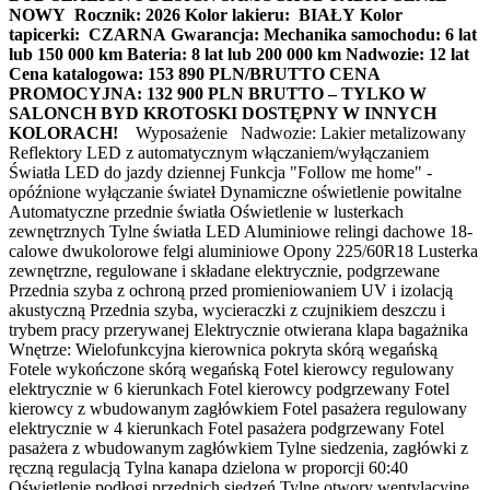
NOWY
Rocznik: 2026
Kolor lakieru: BIAŁY
Kolor
tapicerki: CZARNA
Gwarancja:
Mechanika samochodu: 6 lat
lub 150 000 km
Bateria: 8 lat lub 200 000 km
Nadwozie: 12 lat
Cena katalogowa: 153 890 PLN/BRUTTO
CENA
PROMOCYJNA: 132 900 PLN BRUTTO – TYLKO W
SALONCH BYD KROTOSKI
DOSTĘPNY W INNYCH
KOLORACH!
Wyposażenie Nadwozie: Lakier metalizowany
Reflektory LED z automatycznym włączaniem/wyłączaniem
Światła LED do jazdy dziennej Funkcja "Follow me home" -
opóźnione wyłączanie świateł Dynamiczne oświetlenie powitalne
Automatyczne przednie światła Oświetlenie w lusterkach
zewnętrznych Tylne światła LED Aluminiowe relingi dachowe 18-
calowe dwukolorowe felgi aluminiowe Opony 225/60R18 Lusterka
zewnętrzne, regulowane i składane elektrycznie, podgrzewane
Przednia szyba z ochroną przed promieniowaniem UV i izolacją
akustyczną Przednia szyba, wycieraczki z czujnikiem deszczu i
trybem pracy przerywanej Elektrycznie otwierana klapa bagażnika
Wnętrze: Wielofunkcyjna kierownica pokryta skórą wegańską
Fotele wykończone skórą wegańską Fotel kierowcy regulowany
elektrycznie w 6 kierunkach Fotel kierowcy podgrzewany Fotel
kierowcy z wbudowanym zagłówkiem Fotel pasażera regulowany
elektrycznie w 4 kierunkach Fotel pasażera podgrzewany Fotel
pasażera z wbudowanym zagłówkiem Tylne siedzenia, zagłówki z
ręczną regulacją Tylna kanapa dzielona w proporcji 60:40
Oświetlenie podłogi przednich siedzeń Tylne otwory wentylacyjne