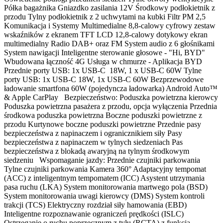
Półka bagażnika Gniazdko zasilania 12V Środkowy podłokietnik z
przodu Tylny podłokietnik z 2 uchwytami na kubki Filtr PM 2,5
Komunikacja i Systemy Multimedialne 8,8-calowy cyfrowy zestaw
wskaźników z ekranem TFT LCD 12,8-calowy dotykowy ekran
multimedialny Radio DAB+ oraz FM System audio z 6 głośnikami
System nawigacji Inteligentne sterowanie głosowe - "Hi, BYD"
Wbudowana łączność 4G Usługa w chmurze - Aplikacja BYD
Przednie porty USB: 1x USB-C 18W, 1 x USB-C 60W Tylne
porty USB: 1x USB-C 18W, 1x USB-C 60W Bezprzewodowe
ładowanie smartfona 60W (pojedyncza ładowarka) Android Auto™
& Apple CarPlay Bezpieczeństwo: Poduszka powietrzna kierowcy
Poduszka powietrzna pasażera z przodu, opcja wyłączenia Przednia
środkowa poduszka powietrzna Boczne poduszki powietrzne z
przodu Kurtynowe boczne poduszki powietrzne Przednie pasy
bezpieczeństwa z napinaczem i ogranicznikiem siły Pasy
bezpieczeństwa z napinaczem w tylnych siedzeniach Pas
bezpieczeństwa z blokadą awaryjną na tylnym środkowym
siedzeniu Wspomaganie jazdy: Przednie czujniki parkowania
Tylne czujniki parkowania Kamera 360° Adaptacyjny tempomat
(ACC) z inteligentnym tempomatem (ICC) Asystent utrzymania
pasa ruchu (LKA) System monitorowania martwego pola (BSD)
System monitorowania uwagi kierowcy (DMS) System kontroli
trakcji (TCS) Elektryczny rozdział siły hamowania (EBD)
Inteligentne rozpoznawanie ograniczeń prędkości (ISLC)
Ostrzeganie o ruchu poprzecznym z tyłu (RCTA) z funkcją