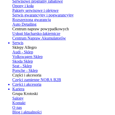
Serwisowe programy rabatowe
Opony i koła
Pakiety serwisowe i olejowe
Serwis gwarancyjny i pogwarancyjny
Rozszerzona gwarancja
Auto Detailing
Centrum napraw powypadkowych
Usługi blacharsko-lakiernicze
Centrum Napraw Akumulatorów
Serwis
Sklepy Allegro
Audi - Sklep
Volkswagen Sklep
Skoda Sklep
Seat - Sklep
Porsche - Sklep
Części i akcesoria
Części zamienne NORA B2B
Części i akcesoria
Kariera
Grupa Krotoski
Salony
Kontakt
O nas
Blog i aktualności