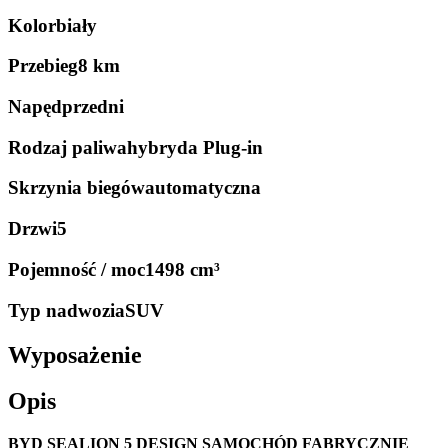
Kolor
biały
Przebieg
8 km
Napęd
przedni
Rodzaj paliwa
hybryda Plug-in
Skrzynia biegów
automatyczna
Drzwi
5
Pojemność / moc
1498 cm³
Typ nadwozia
SUV
Wyposażenie
Opis
BYD SEALION 5 DESIGN
SAMOCHÓD FABRYCZNIE