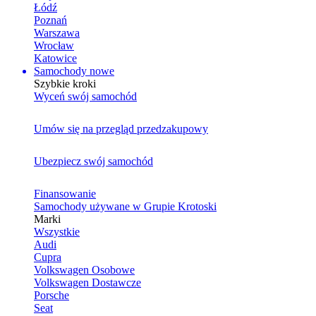
Łódź
Poznań
Warszawa
Wrocław
Katowice
Samochody nowe
Szybkie kroki
Wyceń swój samochód
Umów się na przegląd przedzakupowy
Ubezpiecz swój samochód
Finansowanie
Samochody używane w Grupie Krotoski
Marki
Wszystkie
Audi
Cupra
Volkswagen Osobowe
Volkswagen Dostawcze
Porsche
Seat