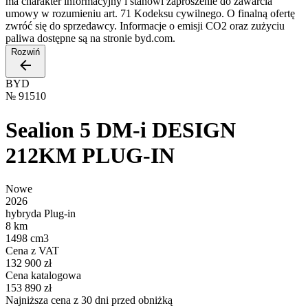
ma charakter informacyjny i stanowi zaproszenie do zawarcia
umowy w rozumieniu art. 71 Kodeksu cywilnego. O finalną ofertę
zwróć się do sprzedawcy. Informacje o emisji CO2 oraz zużyciu
paliwa dostępne są na stronie byd.com.
Rozwiń
BYD
№
91510
Sealion 5 DM-i DESIGN
212KM PLUG-IN
Nowe
2026
hybryda Plug-in
8 km
1498 cm3
Cena z VAT
132 900 zł
Cena katalogowa
153 890 zł
Najniższa cena z 30 dni przed obniżką