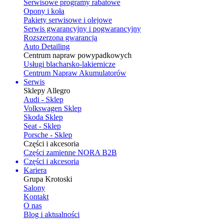
Serwisowe programy rabatowe
Opony i koła
Pakiety serwisowe i olejowe
Serwis gwarancyjny i pogwarancyjny
Rozszerzona gwarancja
Auto Detailing
Centrum napraw powypadkowych
Usługi blacharsko-lakiernicze
Centrum Napraw Akumulatorów
Serwis
Sklepy Allegro
Audi - Sklep
Volkswagen Sklep
Skoda Sklep
Seat - Sklep
Porsche - Sklep
Części i akcesoria
Części zamienne NORA B2B
Części i akcesoria
Kariera
Grupa Krotoski
Salony
Kontakt
O nas
Blog i aktualności