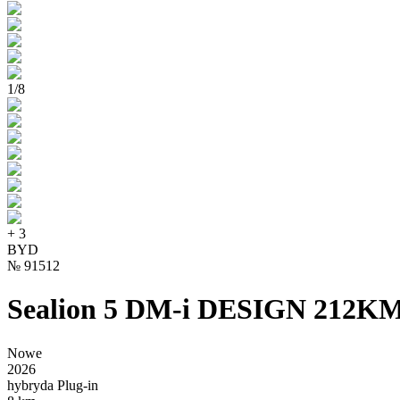
1
/
8
+
3
BYD
№
91512
Sealion 5 DM-i DESIGN 212K
Nowe
2026
hybryda Plug-in