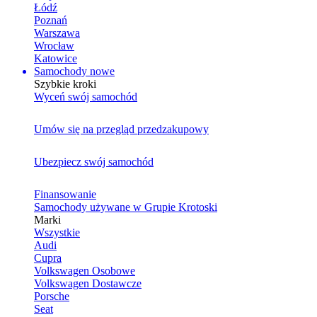
Łódź
Poznań
Warszawa
Wrocław
Katowice
Samochody nowe
Szybkie kroki
Wyceń swój samochód
Umów się na przegląd przedzakupowy
Ubezpiecz swój samochód
Finansowanie
Samochody używane w Grupie Krotoski
Marki
Wszystkie
Audi
Cupra
Volkswagen Osobowe
Volkswagen Dostawcze
Porsche
Seat