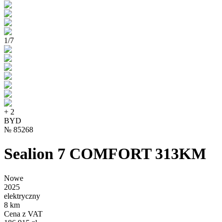
1
/
7
+
2
BYD
№
85268
Sealion 7 COMFORT 313KM
Nowe
2025
elektryczny
8 km
Cena z VAT