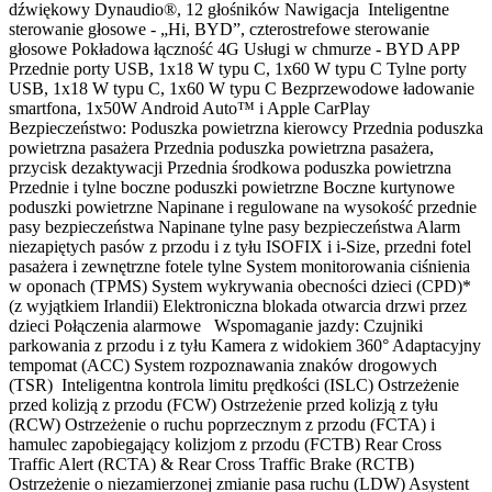
dźwiękowy Dynaudio®, 12 głośników Nawigacja Inteligentne
sterowanie głosowe - „Hi, BYD”, czterostrefowe sterowanie
głosowe Pokładowa łączność 4G Usługi w chmurze - BYD APP
Przednie porty USB, 1x18 W typu C, 1x60 W typu C Tylne porty
USB, 1x18 W typu C, 1x60 W typu C Bezprzewodowe ładowanie
smartfona, 1x50W Android Auto™ i Apple CarPlay
Bezpieczeństwo: Poduszka powietrzna kierowcy Przednia poduszka
powietrzna pasażera Przednia poduszka powietrzna pasażera,
przycisk dezaktywacji Przednia środkowa poduszka powietrzna
Przednie i tylne boczne poduszki powietrzne Boczne kurtynowe
poduszki powietrzne Napinane i regulowane na wysokość przednie
pasy bezpieczeństwa Napinane tylne pasy bezpieczeństwa Alarm
niezapiętych pasów z przodu i z tyłu ISOFIX i i-Size, przedni fotel
pasażera i zewnętrzne fotele tylne System monitorowania ciśnienia
w oponach (TPMS) System wykrywania obecności dzieci (CPD)*
(z wyjątkiem Irlandii) Elektroniczna blokada otwarcia drzwi przez
dzieci Połączenia alarmowe Wspomaganie jazdy: Czujniki
parkowania z przodu i z tyłu Kamera z widokiem 360° Adaptacyjny
tempomat (ACC) System rozpoznawania znaków drogowych
(TSR) Inteligentna kontrola limitu prędkości (ISLC) Ostrzeżenie
przed kolizją z przodu (FCW) Ostrzeżenie przed kolizją z tyłu
(RCW) Ostrzeżenie o ruchu poprzecznym z przodu (FCTA) i
hamulec zapobiegający kolizjom z przodu (FCTB) Rear Cross
Traffic Alert (RCTA) & Rear Cross Traffic Brake (RCTB)
Ostrzeżenie o niezamierzonej zmianie pasa ruchu (LDW) Asystent