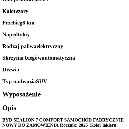
Kolor
szary
Przebieg
8 km
Napęd
tylny
Rodzaj paliwa
elektryczny
Skrzynia biegów
automatyczna
Drzwi
5
Typ nadwozia
SUV
Wyposażenie
Opis
BYD SEALION 7 COMFORT
SAMOCHÓD FABRYCZNIE
NOWY DO ZAMÓWIENIA
Rocznik: 2025
Kolor lakieru: