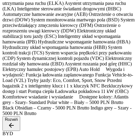
utrzymania pasa ruchu (ELKA) Asystent utrzymania pasa ruchu
(LKA) Inteligentne sterowanie światłami drogowymi (IHBC)
Automatyczne hamowanie awaryjne (AEB) Ostrzeżenie o otwarciu
drzwi (DOW) System monitorowania martwego pola (BSD) System
przeciwdziałający zmęczeniu kierowcy (DFM) Ostrzeżenie o
rozproszeniu uwagi kierowcy (DDW) Elektroniczny układ
stabilizacji toru jazdy (ESC) Inteligentny układ wspomagania
hamowania (IPB) Hydrauliczne wspomaganie hamowania (HBA)
Hydrauliczny układ wspomagania hamowania (HBB) System
kontroli trakcji (TCS) System wsparcia prędkości przy parkowaniu
(CDP) System dynamicznej kontroli pojazdu (VDC) Elektroniczny
rozdział siły hamowania (EBD) Asystent ruszania pod górę (HHC)
Elektryczny hamulec postojowy (EPB) Auto Hold Wygoda i
wydajność: Funkcja ładowania zaplanowanego Funkcja Vehicle-to-
Load (V2L) Tryby jazdy: Eco, Comfort, Sport, Snow Przedni
bagażnik 2 x inteligentny klucz i 1 x kluczyk NFC Bezkluczykowy
dostęp i start Pompa ciepła Ładowarka pokładowa 11 kW (OBC)
Komfortowe wsiadanie i wysiadanie Dostępne kolory: Atlantis
grey - Szary- Standard Polar white – Biały – 5000 PLN Brutto
Black Obsidian – Czarny - 5000 PLN Brutto Indigo grey – Szary -
5000 PLN Brutto
Rozwiń
BYD