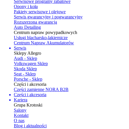
Serwisowe programy rabatowe
Opony i koła
Pakiety serwisowe i olejowe
Serwis gwarancyjny i pogwarancyjny
Rozszerzona gwarancja
Auto Detailing
Centrum napraw powypadkowych
Usługi blacharsko-lakiernicze
Centrum Napraw Akumulatorów
Serwis
Sklepy Allegro
Audi - Sklep
Volkswagen Sklep
Skoda Sklep
Seat - Sklep
Porsche - Sklep
Części i akcesoria
Części zamienne NORA B2B
Części i akcesoria
Kariera
Grupa Krotoski
Salony
Kontakt
O nas
Blog i aktualności