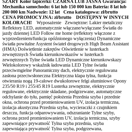
SZARY
Kolor tapicerki: CZARNA LUB JASNA
Gwarancja:
Mechanika samochodu: 6 lat lub 150 000 km
Bateria: 8 lat lub
200 000 km
Nadwozie: 12 lat
Cena katalogowa: zł/brutto
CENA PROMOCYJNA: zł/brutto
DOSTĘPNY W INNYCH
KOLORACH!
Wyposażenie Zewnętrzne: Lakier metaliczny
Reflektory LED, automatycznie włączane/wyłączane Światła do
jazdy dziennej LED Follow me home (reflektory włączone z
wyprzedzeniem/funkcja opóźnionego wyłączenia) Dynamiczne
światła powitalne Asystent świateł drogowych High Beam Assistant
(HMA) Doświetlenie zakrętów Oświetlenie w lusterkach
zewnętrznych Światła kierunkowskazów w lusterkach
zewnętrznych Tylne światła LED Dynamiczne kierunkowskazy
Wielokolorowy wskaźnik ładowania LED Tylne światła
przeciwmgielne Panoramiczny dach, elektrycznie regulowana
zasłona przeciwsłoneczna Elektryczna klapa tylna, funkcja
otwierania nogą 19-calowe dwukolorowe felgi aluminiowe Opony
235/50 R19 i 255/45 R19 Lusterka zewnętrzne, elektrycznie
regulowane, elektrycznie składane, podgrzewane, automatyczne
odchylanie do tyłu, pamięć położenia Przednia szyba i przednie
okna, ochrona przed promieniowaniem UV, izolacja termiczna,
izolacja akustyczna Przednia szyba, wycieraczki z czujnikiem
deszczu, funkcja odparowywania, odszranianie Tylne szyby,
ochrona przed promieniowaniem UV, izolacja termiczna, szyby
zapewniające prywatność Tylna szyba przednia, szyba
zapewniająca prywatność Tylna szyba, podgrzewana,