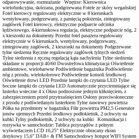
odparowywanie, rozmrażanie Wnętrze: Kierownica
wielofunkcyjna, skórzana, podgrzewana Fotele ze skóry wegańskiej
Fotel kierowcy regulowany elektrycznie w 8 kierunkach
wentylowany, podgrzewany, z pamięcią położenia, zintegrowany
zagłówek Fotel kierowcy, elektryczne podparcie odcinka
lędźwiowego, 4-kierunkowa regulacja, elektryczne podparcie nóg, 2
x kieszonki na dokumenty Przedni fotel pasażera regulowany
elektrycznie w 6 kierunkach, wentylowany, podgrzewany,
zintegrowany zagłówek, 2 kieszonki na dokumenty Podgrzewane
tylne siedzenia Ręcznie regulowany zagłówek tylnych siedzeń
Tylne siedzenia z ręczną regulacją kąta nachylenia Tylne siedzenia
składane w proporcji 40/60 Dwustrefowa klimatyzacja Oświetlenie
ambientowe, wielobarwne Podświetlenie bagażnika Podświetlenie
nóg z przodu, wielokolorowe Podświetlenie konsoli środkowej
Oświetlenie drzwi LED Przednie lampki do czytania LED Tylne
boczne lampki do czytania LED Automatycznie przyciemniające się
lusterko wsteczne 4 x Okno podnoszone jednym kliknięciem, z
zabezpieczeniem przed przytrzaśnięciem Osłony przeciwsłoneczne
z przodu z podświetlanym lusterkiem Tylne nawiewy powietrza
Półka na przedmioty w bagażniku Filtr powietrza PM2,5 Generator
jonów ujemnych Przedni środkowy podłokietnik, 2 uchwyty na
kubki Tylny podłokietnik, 2 uchwyty na kubki Komunikacja i
rozrywka w samochodzie: Tablica przyrządów z pełnym
wyświetlaczem LCD 10,25" Elektrycznie obracany ekran
dotykowy 15,6” DAB+ & FM Samochodowy hotspot WIFI System