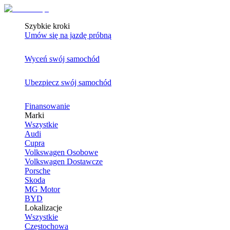
Szybkie kroki
Umów się na jazdę próbną
Wyceń swój samochód
Ubezpiecz swój samochód
Finansowanie
Marki
Wszystkie
Audi
Cupra
Volkswagen Osobowe
Volkswagen Dostawcze
Porsche
Skoda
MG Motor
BYD
Lokalizacje
Wszystkie
Częstochowa