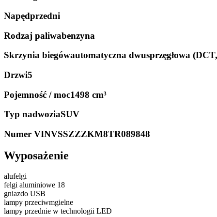
Napęd
przedni
Rodzaj paliwa
benzyna
Skrzynia biegów
automatyczna dwusprzęgłowa (DCT
Drzwi
5
Pojemność / moc
1498 cm³
Typ nadwozia
SUV
Numer VIN
VSSZZZKM8TR089848
Wyposażenie
alufelgi
felgi aluminiowe 18
gniazdo USB
lampy przeciwmgielne
lampy przednie w technologii LED