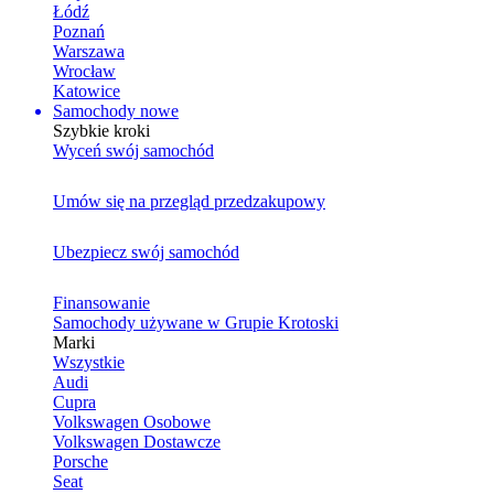
Łódź
Poznań
Warszawa
Wrocław
Katowice
Samochody nowe
Szybkie kroki
Wyceń swój samochód
Umów się na przegląd przedzakupowy
Ubezpiecz swój samochód
Finansowanie
Samochody używane w Grupie Krotoski
Marki
Wszystkie
Audi
Cupra
Volkswagen Osobowe
Volkswagen Dostawcze
Porsche
Seat