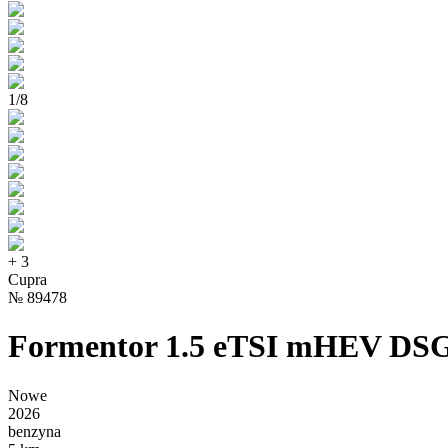
1
/
8
+
3
Cupra
№
89478
Formentor 1.5 eTSI mHEV DS
Nowe
2026
benzyna