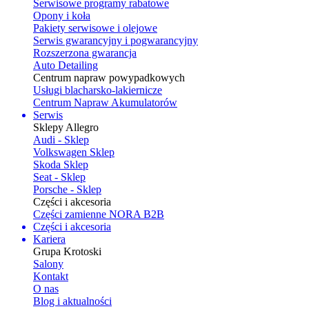
Serwisowe programy rabatowe
Opony i koła
Pakiety serwisowe i olejowe
Serwis gwarancyjny i pogwarancyjny
Rozszerzona gwarancja
Auto Detailing
Centrum napraw powypadkowych
Usługi blacharsko-lakiernicze
Centrum Napraw Akumulatorów
Serwis
Sklepy Allegro
Audi - Sklep
Volkswagen Sklep
Skoda Sklep
Seat - Sklep
Porsche - Sklep
Części i akcesoria
Części zamienne NORA B2B
Części i akcesoria
Kariera
Grupa Krotoski
Salony
Kontakt
O nas
Blog i aktualności