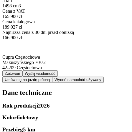
5 km
1498 cm3
Cena z VAT
165 900 zł
Cena katalogowa
189 027 zł
Najniższa cena z 30 dni przed obniżką
166 900 zł
Cupra Częstochowa
Makuszyńskiego 70/72
42-209
Częstochowa
Zadzwoń
Wyślij wiadomość
Umów się na jazdę próbną
Wyceń samochód używany
Dane techniczne
Rok produkcji
2026
Kolor
fioletowy
Przebieg
5 km