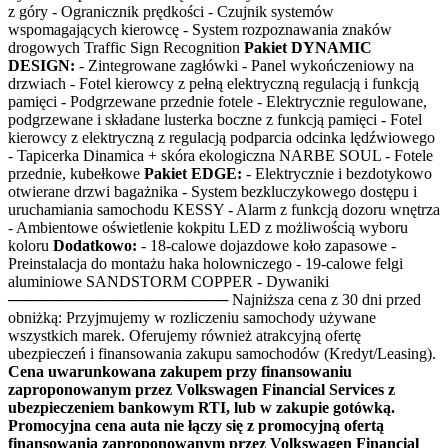
z góry - Ogranicznik prędkości - Czujnik systemów
wspomagających kierowcę - System rozpoznawania znaków
drogowych Traffic Sign Recognition
Pakiet DYNAMIC
DESIGN:
- Zintegrowane zagłówki - Panel wykończeniowy na
drzwiach - Fotel kierowcy z pełną elektryczną regulacją i funkcją
pamięci - Podgrzewane przednie fotele - Elektrycznie regulowane,
podgrzewane i składane lusterka boczne z funkcją pamięci - Fotel
kierowcy z elektryczną z regulacją podparcia odcinka lędźwiowego
- Tapicerka Dinamica + skóra ekologiczna NARBE SOUL - Fotele
przednie, kubełkowe
Pakiet EDGE:
- Elektrycznie i bezdotykowo
otwierane drzwi bagażnika - System bezkluczykowego dostępu i
uruchamiania samochodu KESSY - Alarm z funkcją dozoru wnętrza
- Ambientowe oświetlenie kokpitu LED z możliwością wyboru
koloru
Dodatkowo:
- 18-calowe dojazdowe koło zapasowe -
Preinstalacja do montażu haka holowniczego - 19-calowe felgi
aluminiowe SANDSTORM COPPER - Dywaniki
──────────────────── Najniższa cena z 30 dni przed
obniżką: Przyjmujemy w rozliczeniu samochody używane
wszystkich marek. Oferujemy również atrakcyjną ofertę
ubezpieczeń i finansowania zakupu samochodów (Kredyt/Leasing).
Cena uwarunkowana zakupem przy finansowaniu
zaproponowanym przez Volkswagen Financial Services z
ubezpieczeniem bankowym RTI, lub w zakupie gotówką.
Promocyjna cena auta nie łączy się z promocyjną ofertą
finansowania zaproponowanym przez Volkswagen Financial