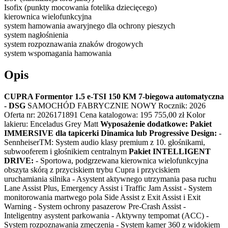
Isofix (punkty mocowania fotelika dziecięcego)
kierownica wielofunkcyjna
system hamowania awaryjnego dla ochrony pieszych
system nagłośnienia
system rozpoznawania znaków drogowych
system wspomagania hamowania
Opis
CUPRA Formentor 1.5 e-TSI 150 KM 7-biegowa automatyczna
- DSG
SAMOCHÓD FABRYCZNIE NOWY Rocznik: 2026
Oferta nr: 2026171891 Cena katalogowa: 195 755,00 zł Kolor
lakieru: Enceladus Grey Matt
Wyposażenie dodatkowe:
Pakiet
IMMERSIVE dla tapicerki Dinamica lub Progressive Design:
-
SennheiserTM: System audio klasy premium z 10. głośnikami,
subwooferem i głośnikiem centralnym
Pakiet INTELLIGENT
DRIVE:
- Sportowa, podgrzewana kierownica wielofunkcyjna
obszyta skórą z przyciskiem trybu Cupra i przyciskiem
uruchamiania silnika - Asystent aktywnego utrzymania pasa ruchu
Lane Assist Plus, Emergency Assist i Traffic Jam Assist - System
monitorowania martwego pola Side Assist z Exit Assist i Exit
Warning - System ochrony pasazerow Pre-Crash Assist -
Inteligentny asystent parkowania - Aktywny tempomat (ACC) -
System rozpoznawania zmęczenia - System kamer 360 z widokiem