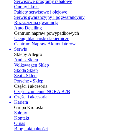
Serwisowe programy rabatowe
Opony i koła
Pakiety serwisowe i olejowe
Serwis gwarancyjny i pogwarancyjny
Rozszerzona gwarancja
Auto Detailing
Centrum napraw powypadkowych
Usługi blacharsko-lakiernicze
Centrum Napraw Akumulatorów
Serwis
Sklepy Allegro
Audi - Sklep
Volkswagen Sklep
Skoda Sklep
Seat - Sklep
Porsche - Sklep
Części i akcesoria
Części zamienne NORA B2B
Części i akcesoria
Kariera
Grupa Krotoski
Salony
Kontakt
O nas
Blog i aktualności