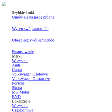
Szybkie kroki
Umów się na jazdę próbną
Wyceń swój samochód
Ubezpiecz swój samochód
Finansowanie
Marki
Wszystkie
Audi
Cupra
Volkswagen Osobowe
Volkswagen Dostawcze
Porsche
Skoda
MG Motor
BYD
Lokalizacje
Wszystkie
Częstochowa