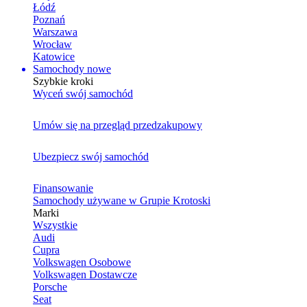
Łódź
Poznań
Warszawa
Wrocław
Katowice
Samochody nowe
Szybkie kroki
Wyceń swój samochód
Umów się na przegląd przedzakupowy
Ubezpiecz swój samochód
Finansowanie
Samochody używane w Grupie Krotoski
Marki
Wszystkie
Audi
Cupra
Volkswagen Osobowe
Volkswagen Dostawcze
Porsche
Seat