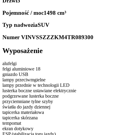
Drzwi
5
Pojemność / moc
1498 cm³
Typ nadwozia
SUV
Numer VIN
VSSZZZKM4TR089300
Wyposażenie
alufelgi
felgi aluminiowe 18
gniazdo USB
lampy przeciwmgielne
lampy przednie w technologii LED
lusterka boczne ustawiane elektrycznie
podgrzewane lusterka boczne
przyciemniane tylne szyby
światła do jazdy dziennej
tapicerka materiałowa
tapicerka skórzana
tempomat
ekran dotykowy
ESP (stabilizacja toru jazdy)