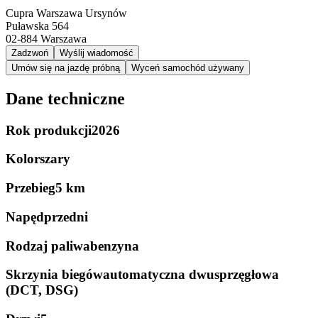
Cupra Warszawa Ursynów
Puławska 564
02-884
Warszawa
Zadzwoń
Wyślij wiadomość
Umów się na jazdę próbną
Wyceń samochód używany
Dane techniczne
Rok produkcji
2026
Kolor
szary
Przebieg
5 km
Napęd
przedni
Rodzaj paliwa
benzyna
Skrzynia biegów
automatyczna dwusprzęgłowa
(DCT, DSG)