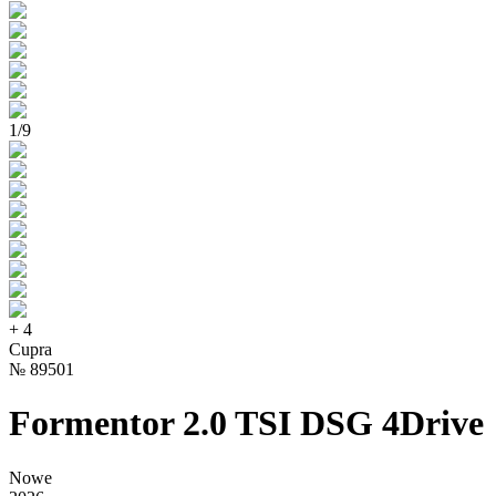
1
/
9
+
4
Cupra
№
89501
Formentor 2.0 TSI DSG 4Drive
Nowe