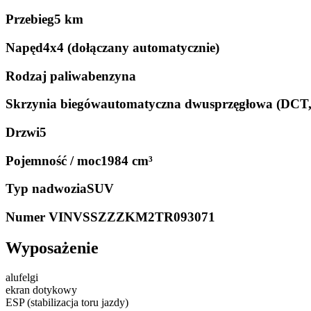
Przebieg
5 km
Napęd
4x4 (dołączany automatycznie)
Rodzaj paliwa
benzyna
Skrzynia biegów
automatyczna dwusprzęgłowa (DCT
Drzwi
5
Pojemność / moc
1984 cm³
Typ nadwozia
SUV
Numer VIN
VSSZZZKM2TR093071
Wyposażenie
alufelgi
ekran dotykowy
ESP (stabilizacja toru jazdy)