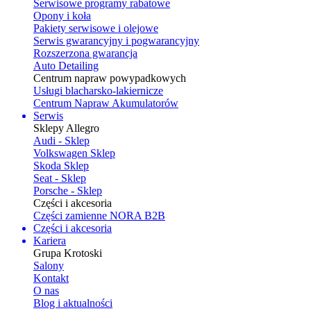
Serwisowe programy rabatowe
Opony i koła
Pakiety serwisowe i olejowe
Serwis gwarancyjny i pogwarancyjny
Rozszerzona gwarancja
Auto Detailing
Centrum napraw powypadkowych
Usługi blacharsko-lakiernicze
Centrum Napraw Akumulatorów
Serwis
Sklepy Allegro
Audi - Sklep
Volkswagen Sklep
Skoda Sklep
Seat - Sklep
Porsche - Sklep
Części i akcesoria
Części zamienne NORA B2B
Części i akcesoria
Kariera
Grupa Krotoski
Salony
Kontakt
O nas
Blog i aktualności