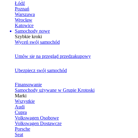
Łódź
Poznań
Warszawa
Wrocław
Katowice
Samochody nowe
Szybkie kroki
Wyceń swój samochód
Umów się na przegląd przedzakupowy
Ubezpiecz swój samochód
Finansowanie
Samochody używane w Grupie Krotoski
Marki
Wszystkie
Audi
Cupra
Volkswagen Osobowe
Volkswagen Dostawcze
Porsche
Seat