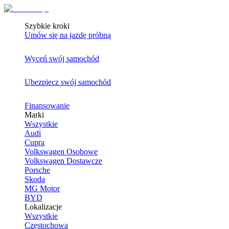
Szybkie kroki
Umów się na jazdę próbną
Wyceń swój samochód
Ubezpiecz swój samochód
Finansowanie
Marki
Wszystkie
Audi
Cupra
Volkswagen Osobowe
Volkswagen Dostawcze
Porsche
Skoda
MG Motor
BYD
Lokalizacje
Wszystkie
Częstochowa