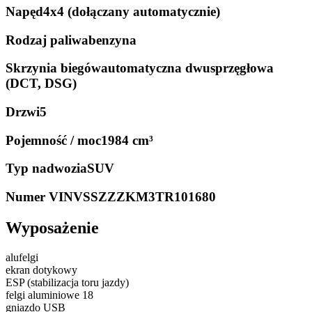
Napęd
4x4 (dołączany automatycznie)
Rodzaj paliwa
benzyna
Skrzynia biegów
automatyczna dwusprzęgłowa
(DCT, DSG)
Drzwi
5
Pojemność / moc
1984 cm³
Typ nadwozia
SUV
Numer VIN
VSSZZZKM3TR101680
Wyposażenie
alufelgi
ekran dotykowy
ESP (stabilizacja toru jazdy)
felgi aluminiowe 18
gniazdo USB