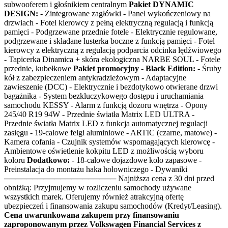
subwooferem i głośnikiem centralnym
Pakiet DYNAMIC
DESIGN:
- Zintegrowane zagłówki - Panel wykończeniowy na
drzwiach - Fotel kierowcy z pełną elektryczną regulacją i funkcją
pamięci - Podgrzewane przednie fotele - Elektrycznie regulowane,
podgrzewane i składane lusterka boczne z funkcją pamięci - Fotel
kierowcy z elektryczną z regulacją podparcia odcinka lędźwiowego
- Tapicerka Dinamica + skóra ekologiczna NARBE SOUL - Fotele
przednie, kubełkowe
Pakiet promocyjny - Black Edition:
- Śruby
kół z zabezpieczeniem antykradzieżowym - Adaptacyjne
zawieszenie (DCC) - Elektrycznie i bezdotykowo otwierane drzwi
bagażnika - System bezkluczykowego dostępu i uruchamiania
samochodu KESSY - Alarm z funkcją dozoru wnętrza - Opony
245/40 R19 94W - Przednie światła Matrix LED ULTRA -
Przednie światła Matrix LED z funkcja automatycznej regulacji
zasięgu - 19-calowe felgi aluminiowe - ARTIC (czarne, matowe) -
Kamera cofania - Czujnik systemów wspomagających kierowcę -
Ambientowe oświetlenie kokpitu LED z możliwością wyboru
koloru
Dodatkowo:
- 18-calowe dojazdowe koło zapasowe -
Preinstalacja do montażu haka holowniczego - Dywaniki
──────────────────── Najniższa cena z 30 dni przed
obniżką: Przyjmujemy w rozliczeniu samochody używane
wszystkich marek. Oferujemy również atrakcyjną ofertę
ubezpieczeń i finansowania zakupu samochodów (Kredyt/Leasing).
Cena uwarunkowana zakupem przy finansowaniu
zaproponowanym przez Volkswagen Financial Services z