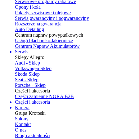
Serwisowe programy rabatowe
Opony i koła
Pakiety serwisowe i olejowe
Serwis gwarancyjny i pogwarancyjny
Rozszerzona gwarancja
Auto Detailing
Centrum napraw powypadkowych
Usługi blacharsko-lakiernicze
Centrum Napraw Akumulatorów
Serwis
Sklepy Allegro
Audi - Sklep
Volkswagen Sklep
Skoda Sklep
Seat - Sklep
Porsche - Sklep
Części i akcesoria
Części zamienne NORA B2B
Części i akcesoria
Kariera
Grupa Krotoski
Salony
Kontakt
O nas
Blog i aktualności