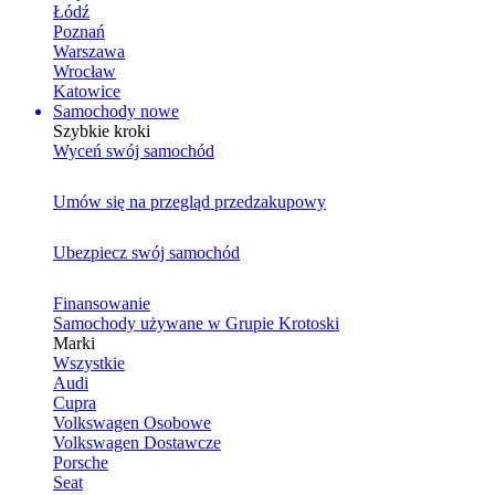
Łódź
Poznań
Warszawa
Wrocław
Katowice
Samochody nowe
Szybkie kroki
Wyceń swój samochód
Umów się na przegląd przedzakupowy
Ubezpiecz swój samochód
Finansowanie
Samochody używane w Grupie Krotoski
Marki
Wszystkie
Audi
Cupra
Volkswagen Osobowe
Volkswagen Dostawcze
Porsche
Seat