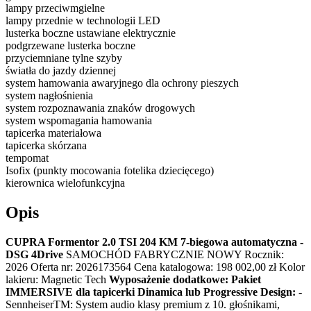
lampy przeciwmgielne
lampy przednie w technologii LED
lusterka boczne ustawiane elektrycznie
podgrzewane lusterka boczne
przyciemniane tylne szyby
światła do jazdy dziennej
system hamowania awaryjnego dla ochrony pieszych
system nagłośnienia
system rozpoznawania znaków drogowych
system wspomagania hamowania
tapicerka materiałowa
tapicerka skórzana
tempomat
Isofix (punkty mocowania fotelika dziecięcego)
kierownica wielofunkcyjna
Opis
CUPRA Formentor 2.0 TSI 204 KM 7-biegowa automatyczna -
DSG 4Drive
SAMOCHÓD FABRYCZNIE NOWY Rocznik:
2026 Oferta nr: 2026173564 Cena katalogowa: 198 002,00 zł Kolor
lakieru: Magnetic Tech
Wyposażenie dodatkowe:
Pakiet
IMMERSIVE dla tapicerki Dinamica lub Progressive Design:
-
SennheiserTM: System audio klasy premium z 10. głośnikami,