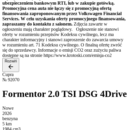
ubezpieczeniem bankowym RTI, lub w zakupie gotówką.
Promocyjna cena auta nie łączy się z promocyjną ofertą
finansowania zaproponowanym przez Volkswagen Financial
Services. W celu uzyskania oferty promocyjnego finansowania,
zapraszamy do kontaktu z salonem.
Zdjęcia zawarte w
ogłoszeniu mają charakter poglądowy. Ogłoszenie nie stanowi
oferty w rozumieniu przepisów Kodeksu cywilnego, lecz ma
charakter informacyjny i stanowi zaproszenie do zawarcia umowy
w rozumieniu art. 71 Kodeksu cywilnego. O finalną ofertę zwróć
się do sprzedawcy. Informacje o emisji CO2 oraz zużyciu paliwa
dostępne są na stronie https://www.krotoski.com/emisja-co2
Rozwiń
Cupra
№
92070
Formentor 2.0 TSI DSG 4Drive
Nowe
2026
benzyna
5 km
1984 cm3