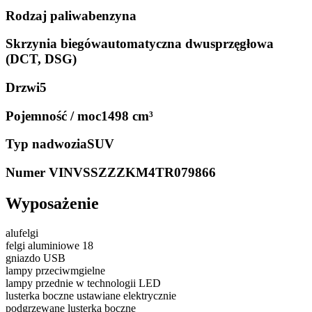
Rodzaj paliwa
benzyna
Skrzynia biegów
automatyczna dwusprzęgłowa
(DCT, DSG)
Drzwi
5
Pojemność / moc
1498 cm³
Typ nadwozia
SUV
Numer VIN
VSSZZZKM4TR079866
Wyposażenie
alufelgi
felgi aluminiowe 18
gniazdo USB
lampy przeciwmgielne
lampy przednie w technologii LED
lusterka boczne ustawiane elektrycznie
podgrzewane lusterka boczne