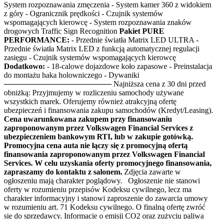
System rozpoznawania zmęczenia - System kamer 360 z widokiem
z góry - Ogranicznik prędkości - Czujnik systemów
wspomagających kierowcę - System rozpoznawania znaków
drogowych Traffic Sign Recognition
Pakiet PURE
PERFORMANCE:
- Przednie światła Matrix LED ULTRA -
Przednie światła Matrix LED z funkcją automatycznej regulacji
zasięgu - Czujnik systemów wspomagających kierowcę
Dodatkowo:
- 18-calowe dojazdowe koło zapasowe - Preinstalacja
do montażu haka holowniczego - Dywaniki
──────────────────── Najniższa cena z 30 dni przed
obniżką: Przyjmujemy w rozliczeniu samochody używane
wszystkich marek. Oferujemy również atrakcyjną ofertę
ubezpieczeń i finansowania zakupu samochodów (Kredyt/Leasing).
Cena uwarunkowana zakupem przy finansowaniu
zaproponowanym przez Volkswagen Financial Services z
ubezpieczeniem bankowym RTI, lub w zakupie gotówką.
Promocyjna cena auta nie łączy się z promocyjną ofertą
finansowania zaproponowanym przez Volkswagen Financial
Services. W celu uzyskania oferty promocyjnego finansowania,
zapraszamy do kontaktu z salonem.
Zdjęcia zawarte w
ogłoszeniu mają charakter poglądowy. Ogłoszenie nie stanowi
oferty w rozumieniu przepisów Kodeksu cywilnego, lecz ma
charakter informacyjny i stanowi zaproszenie do zawarcia umowy
w rozumieniu art. 71 Kodeksu cywilnego. O finalną ofertę zwróć
się do sprzedawcy. Informacje o emisji CO2 oraz zużyciu paliwa