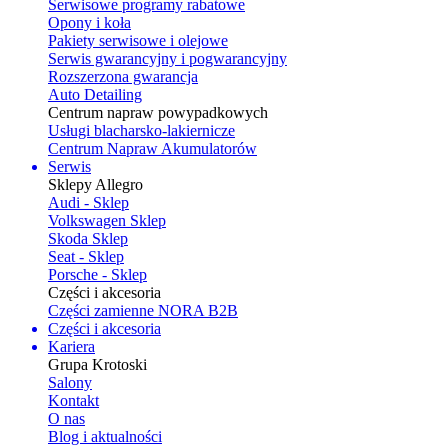
Serwisowe programy rabatowe
Opony i koła
Pakiety serwisowe i olejowe
Serwis gwarancyjny i pogwarancyjny
Rozszerzona gwarancja
Auto Detailing
Centrum napraw powypadkowych
Usługi blacharsko-lakiernicze
Centrum Napraw Akumulatorów
Serwis
Sklepy Allegro
Audi - Sklep
Volkswagen Sklep
Skoda Sklep
Seat - Sklep
Porsche - Sklep
Części i akcesoria
Części zamienne NORA B2B
Części i akcesoria
Kariera
Grupa Krotoski
Salony
Kontakt
O nas
Blog i aktualności