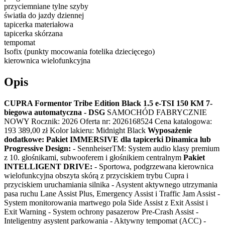
przyciemniane tylne szyby
światła do jazdy dziennej
tapicerka materiałowa
tapicerka skórzana
tempomat
Isofix (punkty mocowania fotelika dziecięcego)
kierownica wielofunkcyjna
Opis
CUPRA Formentor Tribe Edition Black 1.5 e-TSI 150 KM 7-
biegowa automatyczna - DSG
SAMOCHÓD FABRYCZNIE
NOWY Rocznik: 2026 Oferta nr: 2026168524 Cena katalogowa:
193 389,00 zł Kolor lakieru: Midnight Black
Wyposażenie
dodatkowe:
Pakiet IMMERSIVE dla tapicerki Dinamica lub
Progressive Design:
- SennheiserTM: System audio klasy premium
z 10. głośnikami, subwooferem i głośnikiem centralnym
Pakiet
INTELLIGENT DRIVE:
- Sportowa, podgrzewana kierownica
wielofunkcyjna obszyta skórą z przyciskiem trybu Cupra i
przyciskiem uruchamiania silnika - Asystent aktywnego utrzymania
pasa ruchu Lane Assist Plus, Emergency Assist i Traffic Jam Assist -
System monitorowania martwego pola Side Assist z Exit Assist i
Exit Warning - System ochrony pasazerow Pre-Crash Assist -
Inteligentny asystent parkowania - Aktywny tempomat (ACC) -