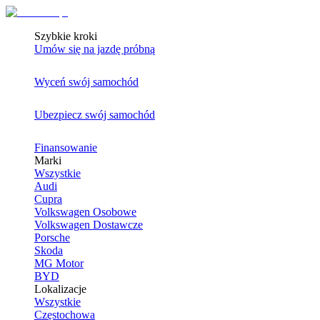
Szybkie kroki
Umów się na jazdę próbną
Wyceń swój samochód
Ubezpiecz swój samochód
Finansowanie
Marki
Wszystkie
Audi
Cupra
Volkswagen Osobowe
Volkswagen Dostawcze
Porsche
Skoda
MG Motor
BYD
Lokalizacje
Wszystkie
Częstochowa