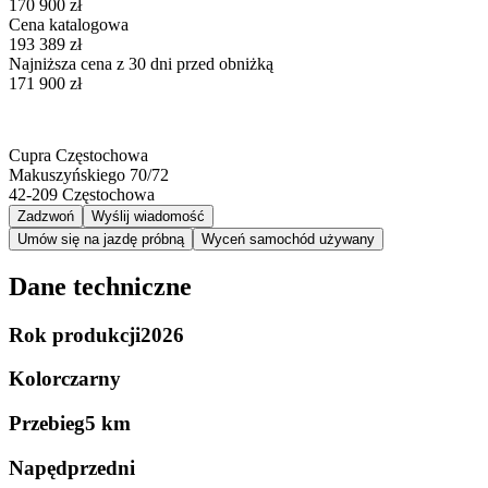
170 900 zł
Cena katalogowa
193 389 zł
Najniższa cena z 30 dni przed obniżką
171 900 zł
Cupra Częstochowa
Makuszyńskiego 70/72
42-209
Częstochowa
Zadzwoń
Wyślij wiadomość
Umów się na jazdę próbną
Wyceń samochód używany
Dane techniczne
Rok produkcji
2026
Kolor
czarny
Przebieg
5 km
Napęd
przedni