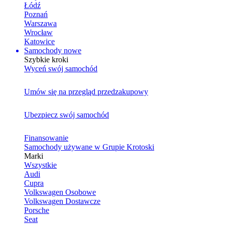
Łódź
Poznań
Warszawa
Wrocław
Katowice
Samochody nowe
Szybkie kroki
Wyceń swój samochód
Umów się na przegląd przedzakupowy
Ubezpiecz swój samochód
Finansowanie
Samochody używane w Grupie Krotoski
Marki
Wszystkie
Audi
Cupra
Volkswagen Osobowe
Volkswagen Dostawcze
Porsche
Seat