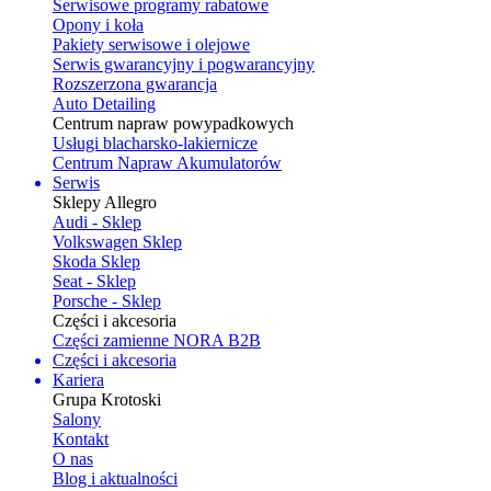
Serwisowe programy rabatowe
Opony i koła
Pakiety serwisowe i olejowe
Serwis gwarancyjny i pogwarancyjny
Rozszerzona gwarancja
Auto Detailing
Centrum napraw powypadkowych
Usługi blacharsko-lakiernicze
Centrum Napraw Akumulatorów
Serwis
Sklepy Allegro
Audi - Sklep
Volkswagen Sklep
Skoda Sklep
Seat - Sklep
Porsche - Sklep
Części i akcesoria
Części zamienne NORA B2B
Części i akcesoria
Kariera
Grupa Krotoski
Salony
Kontakt
O nas
Blog i aktualności