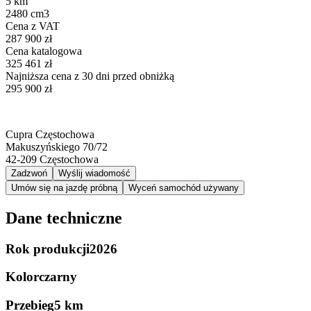
5 km
2480 cm3
Cena z VAT
287 900 zł
Cena katalogowa
325 461 zł
Najniższa cena z 30 dni przed obniżką
295 900 zł
Cupra Częstochowa
Makuszyńskiego 70/72
42-209
Częstochowa
Zadzwoń
Wyślij wiadomość
Umów się na jazdę próbną
Wyceń samochód używany
Dane techniczne
Rok produkcji
2026
Kolor
czarny
Przebieg
5 km