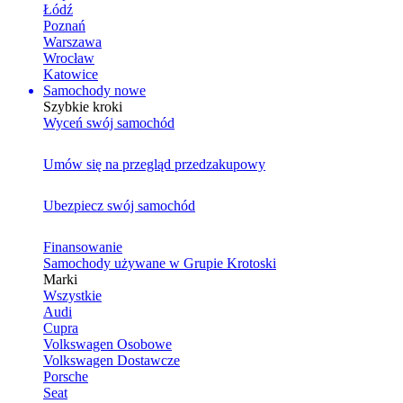
Łódź
Poznań
Warszawa
Wrocław
Katowice
Samochody nowe
Szybkie kroki
Wyceń swój samochód
Umów się na przegląd przedzakupowy
Ubezpiecz swój samochód
Finansowanie
Samochody używane w Grupie Krotoski
Marki
Wszystkie
Audi
Cupra
Volkswagen Osobowe
Volkswagen Dostawcze
Porsche
Seat