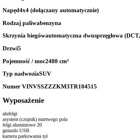
Napęd
4x4 (dołączany automatycznie)
Rodzaj paliwa
benzyna
Skrzynia biegów
automatyczna dwusprzęgłowa (DCT
Drzwi
5
Pojemność / moc
2480 cm³
Typ nadwozia
SUV
Numer VIN
VSSZZZKM3TR104515
Wyposażenie
alufelgi
asystent (czujnik) martwego pola
felgi aluminiowe 20
gniazdo USB
kamera parkowania tył