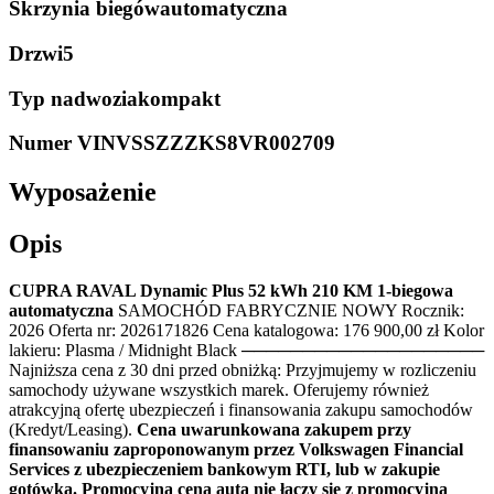
Skrzynia biegów
automatyczna
Drzwi
5
Typ nadwozia
kompakt
Numer VIN
VSSZZZKS8VR002709
Wyposażenie
Opis
CUPRA RAVAL Dynamic Plus 52 kWh 210 KM 1-biegowa
automatyczna
SAMOCHÓD FABRYCZNIE NOWY Rocznik:
2026 Oferta nr: 2026171826 Cena katalogowa: 176 900,00 zł Kolor
lakieru: Plasma / Midnight Black ────────────────────
Najniższa cena z 30 dni przed obniżką: Przyjmujemy w rozliczeniu
samochody używane wszystkich marek. Oferujemy również
atrakcyjną ofertę ubezpieczeń i finansowania zakupu samochodów
(Kredyt/Leasing).
Cena uwarunkowana zakupem przy
finansowaniu zaproponowanym przez Volkswagen Financial
Services z ubezpieczeniem bankowym RTI, lub w zakupie
gotówką. Promocyjna cena auta nie łączy się z promocyjną