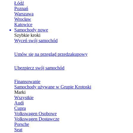
Łódź
Poznań
Warszawa
Wrocław
Katowice
Samochody nowe
Szybkie kroki
Wyceń swój samochód
Umów się na przegląd przedzakupowy
Ubezpiecz swój samochód
Finansowanie
Samochody używane w Grupie Krotoski
Marki
Wszystkie
Audi
Cupra
Volkswagen Osobowe
Volkswagen Dostawcze
Porsche
Seat