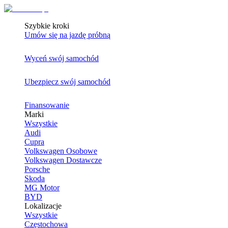
Szybkie kroki
Umów się na jazdę próbną
Wyceń swój samochód
Ubezpiecz swój samochód
Finansowanie
Marki
Wszystkie
Audi
Cupra
Volkswagen Osobowe
Volkswagen Dostawcze
Porsche
Skoda
MG Motor
BYD
Lokalizacje
Wszystkie
Częstochowa