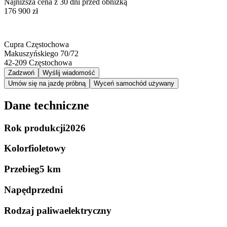
Najniższa cena z 30 dni przed obniżką
176 900 zł
Cupra Częstochowa
Makuszyńskiego 70/72
42-209
Częstochowa
Zadzwoń
Wyślij wiadomość
Umów się na jazdę próbną
Wyceń samochód używany
Dane techniczne
Rok produkcji
2026
Kolor
fioletowy
Przebieg
5 km
Napęd
przedni
Rodzaj paliwa
elektryczny