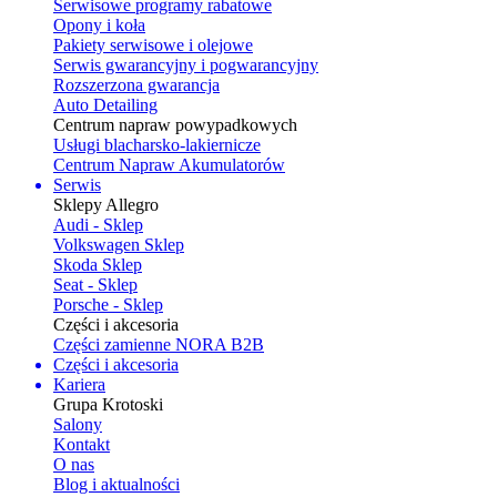
Serwisowe programy rabatowe
Opony i koła
Pakiety serwisowe i olejowe
Serwis gwarancyjny i pogwarancyjny
Rozszerzona gwarancja
Auto Detailing
Centrum napraw powypadkowych
Usługi blacharsko-lakiernicze
Centrum Napraw Akumulatorów
Serwis
Sklepy Allegro
Audi - Sklep
Volkswagen Sklep
Skoda Sklep
Seat - Sklep
Porsche - Sklep
Części i akcesoria
Części zamienne NORA B2B
Części i akcesoria
Kariera
Grupa Krotoski
Salony
Kontakt
O nas
Blog i aktualności