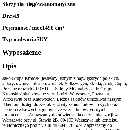
Skrzynia biegów
automatyczna
Drzwi
5
Pojemność / moc
1498 cm³
Typ nadwozia
SUV
Wyposażenie
Opis
Jako Grupa Krotoski jesteśmy jednym z największych polskich,
autoryzowanych dealerów marek Volkswagen, Skoda, Audi, Cupra,
Porsche oraz MG i BYD. Salony MG należące do Grupy
Krotoski zlokalizowane są w Łodzi, Warszawie, Poznaniu,
Wrocławiu oraz Katowicach. Liczba salonów umożliwia naszym
Klientom dostęp do szerokiej oferty samochodów nowych oraz
usług serwisowych zgodnych ze wszelkimi wytycznymi
producenta. Zapraszamy do odwiedzenia naszej lokalizacji w
Warszawie przy ul. Stawki 2B, 00-193 Warszawa lub kontaktu
telefonicznego pod nr. +48 48 604 870 669 Zapraszamy do