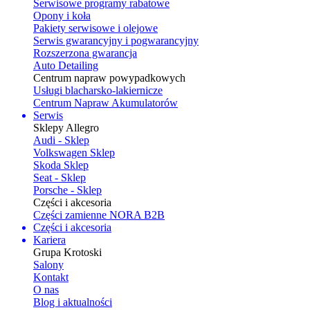
Serwisowe programy rabatowe
Opony i koła
Pakiety serwisowe i olejowe
Serwis gwarancyjny i pogwarancyjny
Rozszerzona gwarancja
Auto Detailing
Centrum napraw powypadkowych
Usługi blacharsko-lakiernicze
Centrum Napraw Akumulatorów
Serwis
Sklepy Allegro
Audi - Sklep
Volkswagen Sklep
Skoda Sklep
Seat - Sklep
Porsche - Sklep
Części i akcesoria
Części zamienne NORA B2B
Części i akcesoria
Kariera
Grupa Krotoski
Salony
Kontakt
O nas
Blog i aktualności