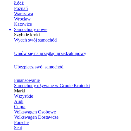
Łódź
Poznań
Warszawa
Wrocław
Katowice
Samochody nowe
Szybkie kroki
Wyceń swój samochód
Umów się na przegląd przedzakupowy
Ubezpiecz swój samochód
Finansowanie
Samochody używane w Grupie Krotoski
Marki
Wszystkie
Audi
Cupra
Volkswagen Osobowe
Volkswagen Dostawcze
Porsche
Seat