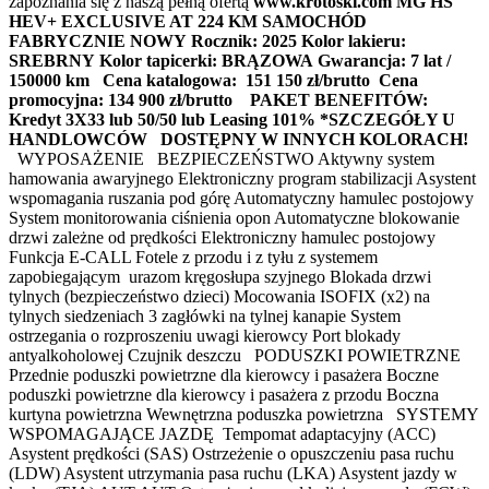
zapoznania się z naszą pełną ofertą
www.krotoski.com MG HS
HEV+ EXCLUSIVE AT 224 KM
SAMOCHÓD
FABRYCZNIE NOWY
Rocznik: 2025
Kolor lakieru:
SREBRNY
Kolor tapicerki: BRĄZOWA
Gwarancja: 7 lat /
150000 km
Cena katalogowa: 151 150 zł/brutto
Cena
promocyjna: 134 900 zł/brutto
PAKET BENEFITÓW:
Kredyt 3X33 lub 50/50 lub Leasing 101% *SZCZEGÓŁY U
HANDLOWCÓW
DOSTĘPNY W INNYCH KOLORACH!
WYPOSAŻENIE BEZPIECZEŃSTWO Aktywny system
hamowania awaryjnego Elektroniczny program stabilizacji Asystent
wspomagania ruszania pod górę Automatyczny hamulec postojowy
System monitorowania ciśnienia opon Automatyczne blokowanie
drzwi zależne od prędkości Elektroniczny hamulec postojowy
Funkcja E-CALL Fotele z przodu i z tyłu z systemem
zapobiegającym urazom kręgosłupa szyjnego Blokada drzwi
tylnych (bezpieczeństwo dzieci) Mocowania ISOFIX (x2) na
tylnych siedzeniach 3 zagłówki na tylnej kanapie System
ostrzegania o rozproszeniu uwagi kierowcy Port blokady
antyalkoholowej Czujnik deszczu PODUSZKI POWIETRZNE
Przednie poduszki powietrzne dla kierowcy i pasażera Boczne
poduszki powietrzne dla kierowcy i pasażera z przodu Boczna
kurtyna powietrzna Wewnętrzna poduszka powietrzna SYSTEMY
WSPOMAGAJĄCE JAZDĘ Tempomat adaptacyjny (ACC)
Asystent prędkości (SAS) Ostrzeżenie o opuszczeniu pasa ruchu
(LDW) Asystent utrzymania pasa ruchu (LKA) Asystent jazdy w