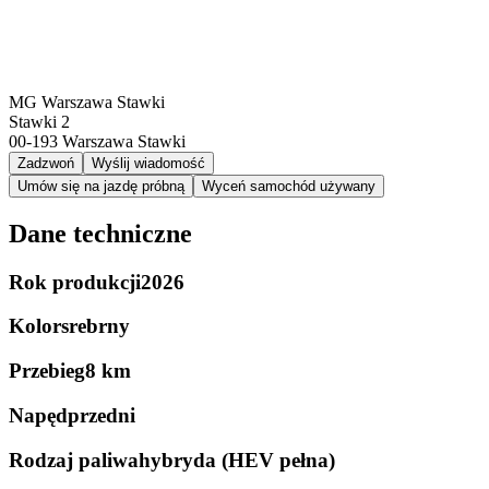
MG Warszawa Stawki
Stawki 2
00-193
Warszawa Stawki
Zadzwoń
Wyślij wiadomość
Umów się na jazdę próbną
Wyceń samochód używany
Dane techniczne
Rok produkcji
2026
Kolor
srebrny
Przebieg
8 km
Napęd
przedni
Rodzaj paliwa
hybryda (HEV pełna)