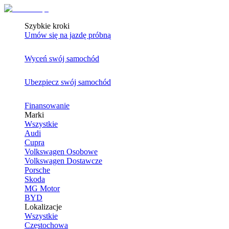
Szybkie kroki
Umów się na jazdę próbną
Wyceń swój samochód
Ubezpiecz swój samochód
Finansowanie
Marki
Wszystkie
Audi
Cupra
Volkswagen Osobowe
Volkswagen Dostawcze
Porsche
Skoda
MG Motor
BYD
Lokalizacje
Wszystkie
Częstochowa