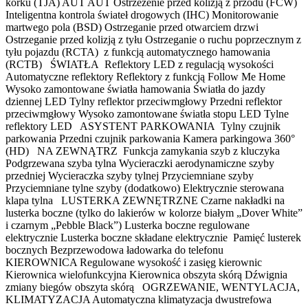
korku (TJA) AUT AUT Ostrzeżenie przed kolizją z przodu (FCW)
Inteligentna kontrola świateł drogowych (IHC) Monitorowanie
martwego pola (BSD) Ostrzeganie przed otwarciem drzwi
Ostrzeganie przed kolizją z tyłu Ostrzeganie o ruchu poprzecznym z
tyłu pojazdu (RCTA) z funkcją automatycznego hamowania
(RCTB) ŚWIATŁA Reflektory LED z regulacją wysokości
Automatyczne reflektory Reflektory z funkcją Follow Me Home
Wysoko zamontowane światła hamowania Światła do jazdy
dziennej LED Tylny reflektor przeciwmgłowy Przedni reflektor
przeciwmgłowy Wysoko zamontowane światła stopu LED Tylne
reflektory LED ASYSTENT PARKOWANIA Tylny czujnik
parkowania Przedni czujnik parkowania Kamera parkingowa 360°
(HD) NA ZEWNĄTRZ Funkcja zamykania szyb z kluczyka
Podgrzewana szyba tylna Wycieraczki aerodynamiczne szyby
przedniej Wycieraczka szyby tylnej Przyciemniane szyby
Przyciemniane tylne szyby (dodatkowo) Elektrycznie sterowana
klapa tylna LUSTERKA ZEWNĘTRZNE Czarne nakładki na
lusterka boczne (tylko do lakierów w kolorze białym „Dover White”
i czarnym „Pebble Black”) Lusterka boczne regulowane
elektrycznie Lusterka boczne składane elektrycznie Pamięć lusterek
bocznych Bezprzewodowa ładowarka do telefonu
KIEROWNICA Regulowane wysokość i zasięg kierownic
Kierownica wielofunkcyjna Kierownica obszyta skórą Dźwignia
zmiany biegów obszyta skórą OGRZEWANIE, WENTYLACJA,
KLIMATYZACJA Automatyczna klimatyzacja dwustrefowa