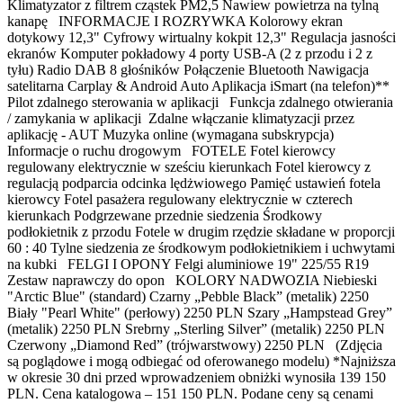
Klimatyzator z filtrem cząstek PM2,5 Nawiew powietrza na tylną
kanapę INFORMACJE I ROZRYWKA Kolorowy ekran
dotykowy 12,3" Cyfrowy wirtualny kokpit 12,3" Regulacja jasności
ekranów Komputer pokładowy 4 porty USB-A (2 z przodu i 2 z
tyłu) Radio DAB 8 głośników Połączenie Bluetooth Nawigacja
satelitarna Carplay & Android Auto Aplikacja iSmart (na telefon)**
Pilot zdalnego sterowania w aplikacji Funkcja zdalnego otwierania
/ zamykania w aplikacji Zdalne włączanie klimatyzacji przez
aplikację - AUT Muzyka online (wymagana subskrypcja)
Informacje o ruchu drogowym FOTELE Fotel kierowcy
regulowany elektrycznie w sześciu kierunkach Fotel kierowcy z
regulacją podparcia odcinka lędżwiowego Pamięć ustawień fotela
kierowcy Fotel pasażera regulowany elektrycznie w czterech
kierunkach Podgrzewane przednie siedzenia Środkowy
podłokietnik z przodu Fotele w drugim rzędzie składane w proporcji
60 : 40 Tylne siedzenia ze środkowym podłokietnikiem i uchwytami
na kubki FELGI I OPONY Felgi aluminiowe 19" 225/55 R19
Zestaw naprawczy do opon KOLORY NADWOZIA Niebieski
"Arctic Blue" (standard) Czarny „Pebble Black” (metalik) 2250
Biały "Pearl White" (perłowy) 2250 PLN Szary „Hampstead Grey”
(metalik) 2250 PLN Srebrny „Sterling Silver” (metalik) 2250 PLN
Czerwony „Diamond Red” (trójwarstwowy) 2250 PLN (Zdjęcia
są poglądowe i mogą odbiegać od oferowanego modelu) *Najniższa
w okresie 30 dni przed wprowadzeniem obniżki wynosiła 139 150
PLN. Cena katalogowa – 151 150 PLN. Podane ceny są cenami