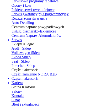
Serwisowe programy rabatowe
Opony i koła
Pakiety serwisowe i olejowe
Serwis gwarancyjny i pogwarancyjny
Rozszerzona gwarancja
Auto Detailing
Centrum napraw powypadkowych
Usługi blacharsko-lakiernicze
Centrum Napraw Akumulatorów
Serwis
Sklepy Allegro
Audi - Sklep
Volkswagen Sklep
Skoda Sklep
Seat - Sklep
Porsche - Sklep
Części i akcesoria
Części zamienne NORA B2B
Części i akcesoria
Kariera
Grupa Krotoski
Salony
Kontakt
O nas
Blog i aktualności