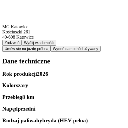
MG Katowice
Kościuszki 261
40-608
Katowice
Zadzwoń
Wyślij wiadomość
Umów się na jazdę próbną
Wyceń samochód używany
Dane techniczne
Rok produkcji
2026
Kolor
szary
Przebieg
8 km
Napęd
przedni
Rodzaj paliwa
hybryda (HEV pełna)