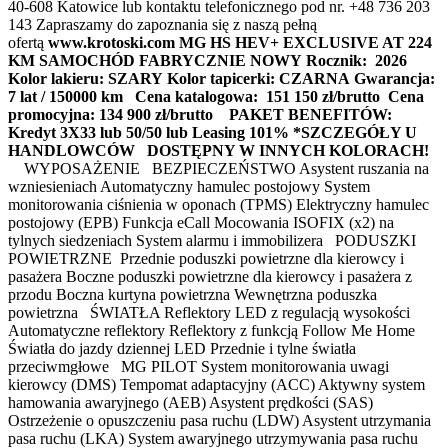
40-608 Katowice lub kontaktu telefonicznego pod nr. +48 736 203
143 Zapraszamy do zapoznania się z naszą pełną
ofertą
www.krotoski.com
MG HS HEV+ EXCLUSIVE AT 224
KM
SAMOCHÓD FABRYCZNIE NOWY
Rocznik: 2026
Kolor lakieru: SZARY
Kolor tapicerki: CZARNA
Gwarancja:
7 lat / 150000 km
Cena katalogowa: 151 150 zł/brutto
Cena
promocyjna: 134 900 zł/brutto
PAKET BENEFITÓW:
Kredyt 3X33 lub 50/50 lub Leasing 101% *SZCZEGÓŁY U
HANDLOWCÓW
DOSTĘPNY W INNYCH KOLORACH!
WYPOSAŻENIE BEZPIECZEŃSTWO Asystent ruszania na
wzniesieniach Automatyczny hamulec postojowy System
monitorowania ciśnienia w oponach (TPMS) Elektryczny hamulec
postojowy (EPB) Funkcja eCall Mocowania ISOFIX (x2) na
tylnych siedzeniach System alarmu i immobilizera PODUSZKI
POWIETRZNE Przednie poduszki powietrzne dla kierowcy i
pasażera Boczne poduszki powietrzne dla kierowcy i pasażera z
przodu Boczna kurtyna powietrzna Wewnętrzna poduszka
powietrzna ŚWIATŁA Reflektory LED z regulacją wysokości
Automatyczne reflektory Reflektory z funkcją Follow Me Home
Światła do jazdy dziennej LED Przednie i tylne światła
przeciwmgłowe MG PILOT System monitorowania uwagi
kierowcy (DMS) Tempomat adaptacyjny (ACC) Aktywny system
hamowania awaryjnego (AEB) Asystent prędkości (SAS)
Ostrzeżenie o opuszczeniu pasa ruchu (LDW) Asystent utrzymania
pasa ruchu (LKA) System awaryjnego utrzymywania pasa ruchu