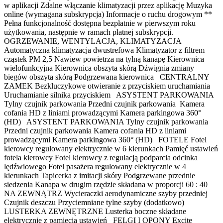
w aplikacji Zdalne włączanie klimatyzacji przez aplikację Muzyka
online (wymagana subskrypcja) Informacje o ruchu drogowym **
Pełna funkcjonalność dostępna bezpłatnie w pierwszym roku
użytkowania, następnie w ramach płatnej subskrypcji.
OGRZEWANIE, WENTYLACJA, KLIMATYZACJA
Automatyczna klimatyzacja dwustrefowa Klimatyzator z filtrem
cząstek PM 2,5 Nawiew powietrza na tylną kanapę Kierownica
wielofunkcyjna Kierownica obszyta skórą Dźwignia zmiany
biegów obszyta skórą Podgrzewana kierownica CENTRALNY
ZAMEK Bezkluczykowe otwieranie z przyciskiem uruchamiania
Uruchamianie silnika przyciskiem ASYSTENT PARKOWANIA
Tylny czujnik parkowania Przedni czujnik parkowania Kamera
cofania HD z liniami prowadzącymi Kamera parkingowa 360°
(HD) ASYSTENT PARKOWANIA Tylny czujnik parkowania
Przedni czujnik parkowania Kamera cofania HD z liniami
prowadzącymi Kamera parkingowa 360° (HD) FOTELE Fotel
kierowcy regulowany elektrycznie w 6 kierunkach Pamięć ustawień
fotela kierowcy Fotel kierowcy z regulacją podparcia odcinka
lędźwiowego Fotel pasażera regulowany elektrycznie w 4
kierunkach Tapicerka z imitacji skóry Podgrzewane przednie
siedzenia Kanapa w drugim rzędzie składana w proporcji 60 : 40
NA ZEWNĄTRZ Wycieraczki aerodynamiczne szyby przedniej
Czujnik deszczu Przyciemniane tylne szyby (dodatkowo)
LUSTERKA ZEWNĘTRZNE Lusterka boczne składane
elektrycznie z pamięcią ustawień FELGI I OPONY Excite