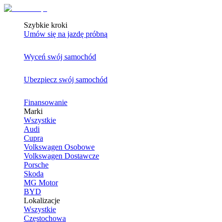
Szybkie kroki
Umów się na jazdę próbną
Wyceń swój samochód
Ubezpiecz swój samochód
Finansowanie
Marki
Wszystkie
Audi
Cupra
Volkswagen Osobowe
Volkswagen Dostawcze
Porsche
Skoda
MG Motor
BYD
Lokalizacje
Wszystkie
Częstochowa