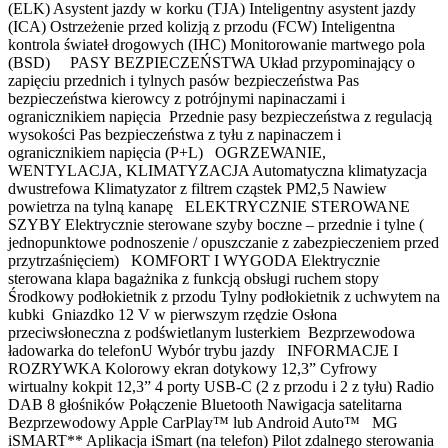
(ELK) Asystent jazdy w korku (TJA) Inteligentny asystent jazdy
(ICA) Ostrzeżenie przed kolizją z przodu (FCW) Inteligentna
kontrola świateł drogowych (IHC) Monitorowanie martwego pola
(BSD) PASY BEZPIECZEŃSTWA Układ przypominający o
zapięciu przednich i tylnych pasów bezpieczeństwa Pas
bezpieczeństwa kierowcy z potrójnymi napinaczami i
ogranicznikiem napięcia Przednie pasy bezpieczeństwa z regulacją
wysokości Pas bezpieczeństwa z tyłu z napinaczem i
ogranicznikiem napięcia (P+L) OGRZEWANIE,
WENTYLACJA, KLIMATYZACJA Automatyczna klimatyzacja
dwustrefowa Klimatyzator z filtrem cząstek PM2,5 Nawiew
powietrza na tylną kanapę ELEKTRYCZNIE STEROWANE
SZYBY Elektrycznie sterowane szyby boczne – przednie i tylne (
jednopunktowe podnoszenie / opuszczanie z zabezpieczeniem przed
przytrzaśnięciem) KOMFORT I WYGODA Elektrycznie
sterowana klapa bagażnika z funkcją obsługi ruchem stopy
Środkowy podłokietnik z przodu Tylny podłokietnik z uchwytem na
kubki Gniazdko 12 V w pierwszym rzędzie Osłona
przeciwsłoneczna z podświetlanym lusterkiem Bezprzewodowa
ładowarka do telefonU Wybór trybu jazdy INFORMACJE I
ROZRYWKA Kolorowy ekran dotykowy 12,3” Cyfrowy
wirtualny kokpit 12,3” 4 porty USB-C (2 z przodu i 2 z tyłu) Radio
DAB 8 głośników Połączenie Bluetooth Nawigacja satelitarna
Bezprzewodowy Apple CarPlay™ lub Android Auto™ MG
iSMART** Aplikacja iSmart (na telefon) Pilot zdalnego sterowania