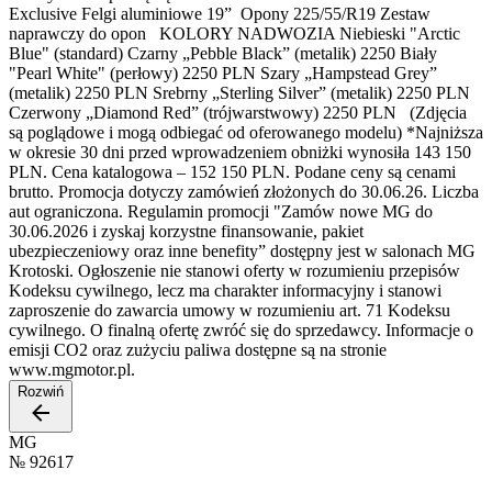
Exclusive Felgi aluminiowe 19” Opony 225/55/R19 Zestaw
naprawczy do opon KOLORY NADWOZIA Niebieski "Arctic
Blue" (standard) Czarny „Pebble Black” (metalik) 2250 Biały
"Pearl White" (perłowy) 2250 PLN Szary „Hampstead Grey”
(metalik) 2250 PLN Srebrny „Sterling Silver” (metalik) 2250 PLN
Czerwony „Diamond Red” (trójwarstwowy) 2250 PLN (Zdjęcia
są poglądowe i mogą odbiegać od oferowanego modelu) *Najniższa
w okresie 30 dni przed wprowadzeniem obniżki wynosiła 143 150
PLN. Cena katalogowa – 152 150 PLN. Podane ceny są cenami
brutto. Promocja dotyczy zamówień złożonych do 30.06.26. Liczba
aut ograniczona. Regulamin promocji "Zamów nowe MG do
30.06.2026 i zyskaj korzystne finansowanie, pakiet
ubezpieczeniowy oraz inne benefity” dostępny jest w salonach MG
Krotoski. Ogłoszenie nie stanowi oferty w rozumieniu przepisów
Kodeksu cywilnego, lecz ma charakter informacyjny i stanowi
zaproszenie do zawarcia umowy w rozumieniu art. 71 Kodeksu
cywilnego. O finalną ofertę zwróć się do sprzedawcy. Informacje o
emisji CO2 oraz zużyciu paliwa dostępne są na stronie
www.mgmotor.pl.
Rozwiń
MG
№
92617