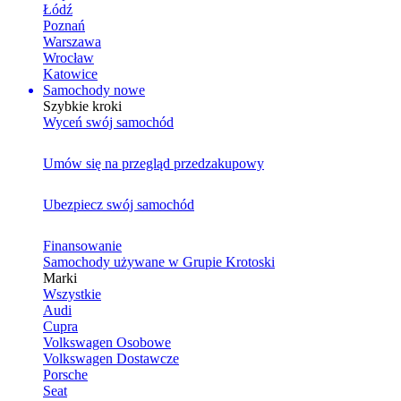
Łódź
Poznań
Warszawa
Wrocław
Katowice
Samochody nowe
Szybkie kroki
Wyceń swój samochód
Umów się na przegląd przedzakupowy
Ubezpiecz swój samochód
Finansowanie
Samochody używane w Grupie Krotoski
Marki
Wszystkie
Audi
Cupra
Volkswagen Osobowe
Volkswagen Dostawcze
Porsche
Seat