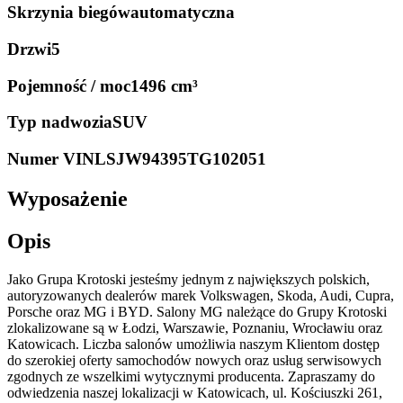
Skrzynia biegów
automatyczna
Drzwi
5
Pojemność / moc
1496 cm³
Typ nadwozia
SUV
Numer VIN
LSJW94395TG102051
Wyposażenie
Opis
Jako Grupa Krotoski jesteśmy jednym z największych polskich,
autoryzowanych dealerów marek Volkswagen, Skoda, Audi, Cupra,
Porsche oraz MG i BYD. Salony MG należące do Grupy Krotoski
zlokalizowane są w Łodzi, Warszawie, Poznaniu, Wrocławiu oraz
Katowicach. Liczba salonów umożliwia naszym Klientom dostęp
do szerokiej oferty samochodów nowych oraz usług serwisowych
zgodnych ze wszelkimi wytycznymi producenta. Zapraszamy do
odwiedzenia naszej lokalizacji w Katowicach, ul. Kościuszki 261,