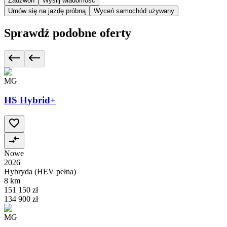
Zadzwoń
Wyślij wiadomość
Umów się na jazdę próbną
Wyceń samochód używany
Sprawdź podobne oferty
MG
HS Hybrid+
Nowe
2026
Hybryda (HEV pełna)
8 km
151 150 zł
134 900 zł
MG