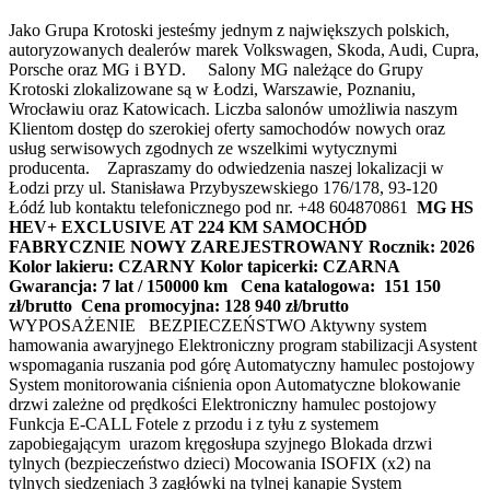
Jako Grupa Krotoski jesteśmy jednym z największych polskich,
autoryzowanych dealerów marek Volkswagen, Skoda, Audi, Cupra,
Porsche oraz MG i BYD. Salony MG należące do Grupy
Krotoski zlokalizowane są w Łodzi, Warszawie, Poznaniu,
Wrocławiu oraz Katowicach. Liczba salonów umożliwia naszym
Klientom dostęp do szerokiej oferty samochodów nowych oraz
usług serwisowych zgodnych ze wszelkimi wytycznymi
producenta. Zapraszamy do odwiedzenia naszej lokalizacji w
Łodzi przy ul. Stanisława Przybyszewskiego 176/178, 93-120
Łódź lub kontaktu telefonicznego pod nr. +48 604870861
MG HS
HEV+ EXCLUSIVE AT 224 KM
SAMOCHÓD
FABRYCZNIE NOWY ZAREJESTROWANY
Rocznik: 2026
Kolor lakieru: CZARNY
Kolor tapicerki: CZARNA
Gwarancja: 7 lat / 150000 km
Cena katalogowa: 151 150
zł/brutto
Cena promocyjna: 128 940 zł/brutto
WYPOSAŻENIE BEZPIECZEŃSTWO Aktywny system
hamowania awaryjnego Elektroniczny program stabilizacji Asystent
wspomagania ruszania pod górę Automatyczny hamulec postojowy
System monitorowania ciśnienia opon Automatyczne blokowanie
drzwi zależne od prędkości Elektroniczny hamulec postojowy
Funkcja E-CALL Fotele z przodu i z tyłu z systemem
zapobiegającym urazom kręgosłupa szyjnego Blokada drzwi
tylnych (bezpieczeństwo dzieci) Mocowania ISOFIX (x2) na
tylnych siedzeniach 3 zagłówki na tylnej kanapie System