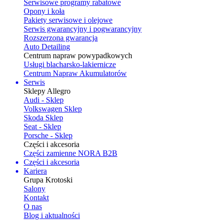
Serwisowe programy rabatowe
Opony i koła
Pakiety serwisowe i olejowe
Serwis gwarancyjny i pogwarancyjny
Rozszerzona gwarancja
Auto Detailing
Centrum napraw powypadkowych
Usługi blacharsko-lakiernicze
Centrum Napraw Akumulatorów
Serwis
Sklepy Allegro
Audi - Sklep
Volkswagen Sklep
Skoda Sklep
Seat - Sklep
Porsche - Sklep
Części i akcesoria
Części zamienne NORA B2B
Części i akcesoria
Kariera
Grupa Krotoski
Salony
Kontakt
O nas
Blog i aktualności