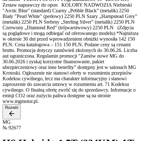
Zestaw naprawczy do opon KOLORY NADWOZIA Niebieski
"Arctic Blue" (standard) Czarny „Pebble Black” (metalik) 2250
Biały "Pearl White" (perłowy) 2250 PLN Szary „Hampstead Grey”
(metalik) 2250 PLN Srebrny „Sterling Silver” (metalik) 2250 PLN
Czerwony „Diamond Red” (trójwarstwowy) 2250 PLN (Zdjęcia
są poglądowe i mogą odbiegać od oferowanego modelu) *Najniższa
w okresie 30 dni przed wprowadzeniem obniżki wynosiła 142 150
PLN. Cena katalogowa – 151 150 PLN. Podane ceny są cenami
brutto. Promocja dotyczy zamówień złożonych do 30.06.26. Liczba
aut ograniczona. Regulamin promocji "Zamów nowe MG do
30.06.2026 i zyskaj korzystne finansowanie, pakiet
ubezpieczeniowy oraz inne benefity” dostępny jest w salonach MG
Krotoski. Ogłoszenie nie stanowi oferty w rozumieniu przepisów
Kodeksu cywilnego, lecz ma charakter informacyjny i stanowi
zaproszenie do zawarcia umowy w rozumieniu art. 71 Kodeksu
cywilnego. O finalną ofertę zwróć się do sprzedawcy. Informacje o
emisji CO2 oraz zużyciu paliwa dostępne są na stronie
www.mgmotor.pl.
Rozwiń
MG
№
92677