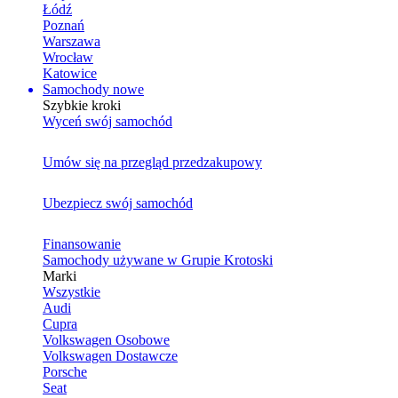
Łódź
Poznań
Warszawa
Wrocław
Katowice
Samochody nowe
Szybkie kroki
Wyceń swój samochód
Umów się na przegląd przedzakupowy
Ubezpiecz swój samochód
Finansowanie
Samochody używane w Grupie Krotoski
Marki
Wszystkie
Audi
Cupra
Volkswagen Osobowe
Volkswagen Dostawcze
Porsche
Seat