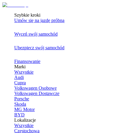
Szybkie kroki
Umów się na jazdę próbną
Wyceń swój samochód
Ubezpiecz swój samochód
Finansowanie
Marki
Wszystkie
Audi
Cupra
Volkswagen Osobowe
Volkswagen Dostawcze
Porsche
Skoda
MG Motor
BYD
Lokalizacje
Wszystkie
Częstochowa