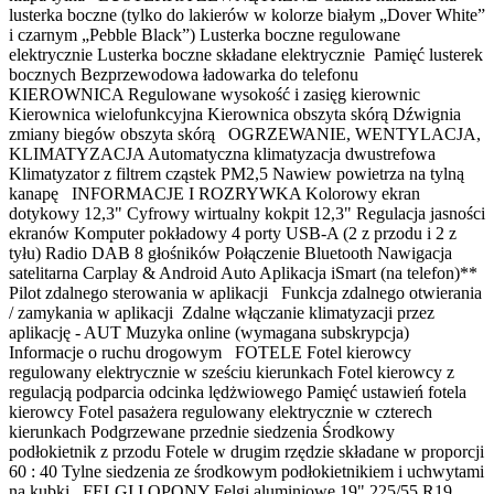
lusterka boczne (tylko do lakierów w kolorze białym „Dover White”
i czarnym „Pebble Black”) Lusterka boczne regulowane
elektrycznie Lusterka boczne składane elektrycznie Pamięć lusterek
bocznych Bezprzewodowa ładowarka do telefonu
KIEROWNICA Regulowane wysokość i zasięg kierownic
Kierownica wielofunkcyjna Kierownica obszyta skórą Dźwignia
zmiany biegów obszyta skórą OGRZEWANIE, WENTYLACJA,
KLIMATYZACJA Automatyczna klimatyzacja dwustrefowa
Klimatyzator z filtrem cząstek PM2,5 Nawiew powietrza na tylną
kanapę INFORMACJE I ROZRYWKA Kolorowy ekran
dotykowy 12,3" Cyfrowy wirtualny kokpit 12,3" Regulacja jasności
ekranów Komputer pokładowy 4 porty USB-A (2 z przodu i 2 z
tyłu) Radio DAB 8 głośników Połączenie Bluetooth Nawigacja
satelitarna Carplay & Android Auto Aplikacja iSmart (na telefon)**
Pilot zdalnego sterowania w aplikacji Funkcja zdalnego otwierania
/ zamykania w aplikacji Zdalne włączanie klimatyzacji przez
aplikację - AUT Muzyka online (wymagana subskrypcja)
Informacje o ruchu drogowym FOTELE Fotel kierowcy
regulowany elektrycznie w sześciu kierunkach Fotel kierowcy z
regulacją podparcia odcinka lędżwiowego Pamięć ustawień fotela
kierowcy Fotel pasażera regulowany elektrycznie w czterech
kierunkach Podgrzewane przednie siedzenia Środkowy
podłokietnik z przodu Fotele w drugim rzędzie składane w proporcji
60 : 40 Tylne siedzenia ze środkowym podłokietnikiem i uchwytami
na kubki FELGI I OPONY Felgi aluminiowe 19" 225/55 R19