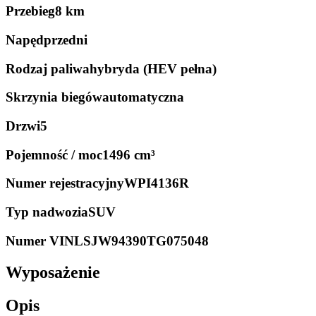
Przebieg
8 km
Napęd
przedni
Rodzaj paliwa
hybryda (HEV pełna)
Skrzynia biegów
automatyczna
Drzwi
5
Pojemność / moc
1496 cm³
Numer rejestracyjny
WPI4136R
Typ nadwozia
SUV
Numer VIN
LSJW94390TG075048
Wyposażenie
Opis