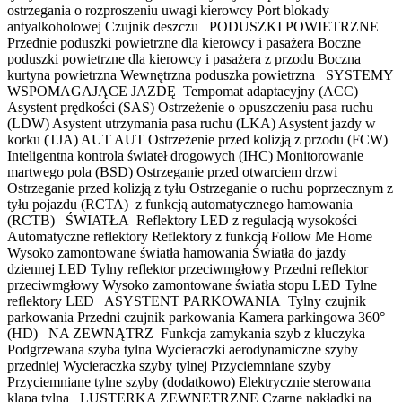
ostrzegania o rozproszeniu uwagi kierowcy Port blokady
antyalkoholowej Czujnik deszczu PODUSZKI POWIETRZNE
Przednie poduszki powietrzne dla kierowcy i pasażera Boczne
poduszki powietrzne dla kierowcy i pasażera z przodu Boczna
kurtyna powietrzna Wewnętrzna poduszka powietrzna SYSTEMY
WSPOMAGAJĄCE JAZDĘ Tempomat adaptacyjny (ACC)
Asystent prędkości (SAS) Ostrzeżenie o opuszczeniu pasa ruchu
(LDW) Asystent utrzymania pasa ruchu (LKA) Asystent jazdy w
korku (TJA) AUT AUT Ostrzeżenie przed kolizją z przodu (FCW)
Inteligentna kontrola świateł drogowych (IHC) Monitorowanie
martwego pola (BSD) Ostrzeganie przed otwarciem drzwi
Ostrzeganie przed kolizją z tyłu Ostrzeganie o ruchu poprzecznym z
tyłu pojazdu (RCTA) z funkcją automatycznego hamowania
(RCTB) ŚWIATŁA Reflektory LED z regulacją wysokości
Automatyczne reflektory Reflektory z funkcją Follow Me Home
Wysoko zamontowane światła hamowania Światła do jazdy
dziennej LED Tylny reflektor przeciwmgłowy Przedni reflektor
przeciwmgłowy Wysoko zamontowane światła stopu LED Tylne
reflektory LED ASYSTENT PARKOWANIA Tylny czujnik
parkowania Przedni czujnik parkowania Kamera parkingowa 360°
(HD) NA ZEWNĄTRZ Funkcja zamykania szyb z kluczyka
Podgrzewana szyba tylna Wycieraczki aerodynamiczne szyby
przedniej Wycieraczka szyby tylnej Przyciemniane szyby
Przyciemniane tylne szyby (dodatkowo) Elektrycznie sterowana
klapa tylna LUSTERKA ZEWNĘTRZNE Czarne nakładki na