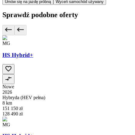
Umów się na jazdę próbną
Wyceń samochód używany
Sprawdź podobne oferty
MG
HS Hybrid+
Nowe
2026
Hybryda (HEV pełna)
8 km
151 150 zł
128 490 zł
MG