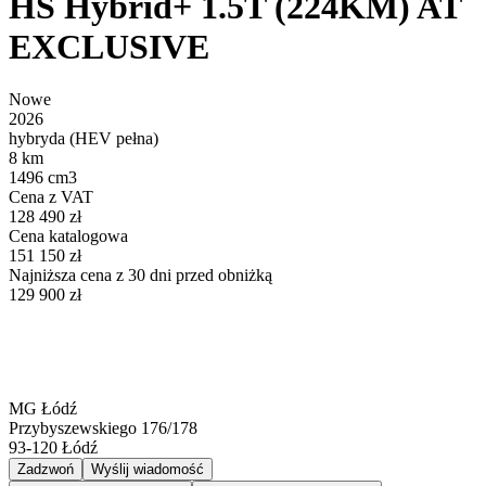
HS Hybrid+ 1.5T (224KM) AT
EXCLUSIVE
Nowe
2026
hybryda (HEV pełna)
8 km
1496 cm3
Cena z VAT
128 490 zł
Cena katalogowa
151 150 zł
Najniższa cena z 30 dni przed obniżką
129 900 zł
MG Łódź
Przybyszewskiego 176/178
93-120
Łódź
Zadzwoń
Wyślij wiadomość