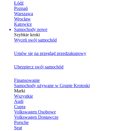
Łódź
Poznań
Warszawa
Wrocław
Katowice
Samochody nowe
Szybkie kroki
Wyceń swój samochód
Umów się na przegląd przedzakupowy
Ubezpiecz swój samochód
Finansowanie
Samochody używane w Grupie Krotoski
Marki
Wszystkie
Audi
Cupra
Volkswagen Osobowe
Volkswagen Dostawcze
Porsche
Seat