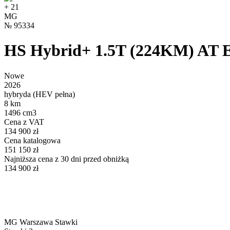
+
21
MG
№
95334
HS Hybrid+ 1.5T (224KM) A
Nowe
2026
hybryda (HEV pełna)
8 km
1496 cm3
Cena z VAT
134 900 zł
Cena katalogowa
151 150 zł
Najniższa cena z 30 dni przed obniżką
134 900 zł
MG Warszawa Stawki