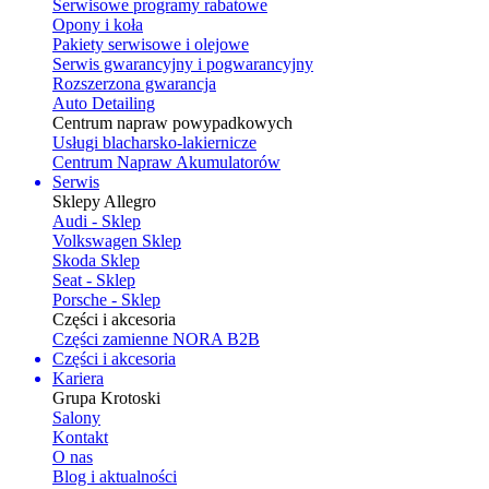
Serwisowe programy rabatowe
Opony i koła
Pakiety serwisowe i olejowe
Serwis gwarancyjny i pogwarancyjny
Rozszerzona gwarancja
Auto Detailing
Centrum napraw powypadkowych
Usługi blacharsko-lakiernicze
Centrum Napraw Akumulatorów
Serwis
Sklepy Allegro
Audi - Sklep
Volkswagen Sklep
Skoda Sklep
Seat - Sklep
Porsche - Sklep
Części i akcesoria
Części zamienne NORA B2B
Części i akcesoria
Kariera
Grupa Krotoski
Salony
Kontakt
O nas
Blog i aktualności