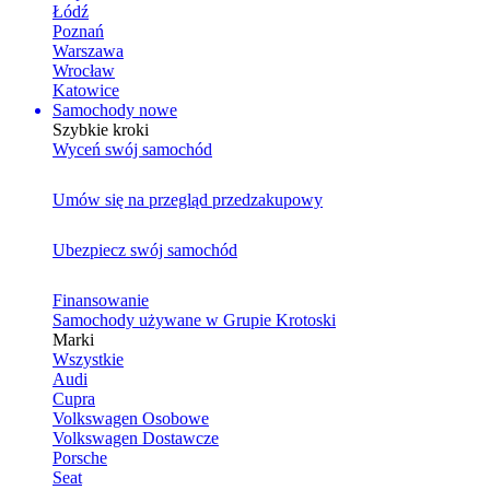
Łódź
Poznań
Warszawa
Wrocław
Katowice
Samochody nowe
Szybkie kroki
Wyceń swój samochód
Umów się na przegląd przedzakupowy
Ubezpiecz swój samochód
Finansowanie
Samochody używane w Grupie Krotoski
Marki
Wszystkie
Audi
Cupra
Volkswagen Osobowe
Volkswagen Dostawcze
Porsche
Seat