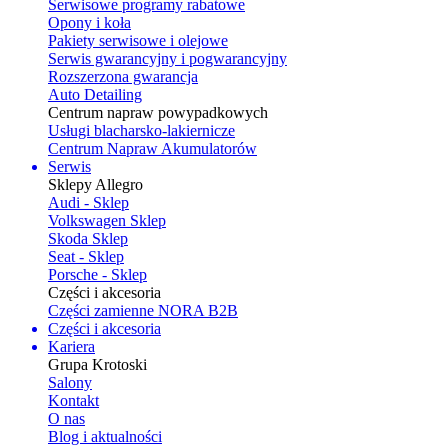
Serwisowe programy rabatowe
Opony i koła
Pakiety serwisowe i olejowe
Serwis gwarancyjny i pogwarancyjny
Rozszerzona gwarancja
Auto Detailing
Centrum napraw powypadkowych
Usługi blacharsko-lakiernicze
Centrum Napraw Akumulatorów
Serwis
Sklepy Allegro
Audi - Sklep
Volkswagen Sklep
Skoda Sklep
Seat - Sklep
Porsche - Sklep
Części i akcesoria
Części zamienne NORA B2B
Części i akcesoria
Kariera
Grupa Krotoski
Salony
Kontakt
O nas
Blog i aktualności