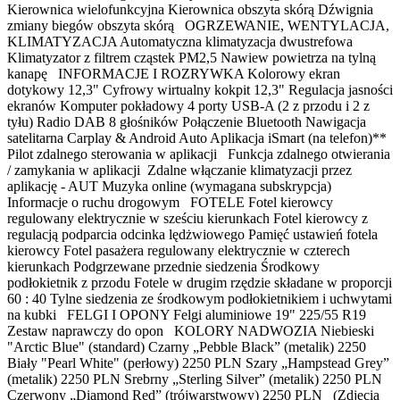
Kierownica wielofunkcyjna Kierownica obszyta skórą Dźwignia
zmiany biegów obszyta skórą OGRZEWANIE, WENTYLACJA,
KLIMATYZACJA Automatyczna klimatyzacja dwustrefowa
Klimatyzator z filtrem cząstek PM2,5 Nawiew powietrza na tylną
kanapę INFORMACJE I ROZRYWKA Kolorowy ekran
dotykowy 12,3" Cyfrowy wirtualny kokpit 12,3" Regulacja jasności
ekranów Komputer pokładowy 4 porty USB-A (2 z przodu i 2 z
tyłu) Radio DAB 8 głośników Połączenie Bluetooth Nawigacja
satelitarna Carplay & Android Auto Aplikacja iSmart (na telefon)**
Pilot zdalnego sterowania w aplikacji Funkcja zdalnego otwierania
/ zamykania w aplikacji Zdalne włączanie klimatyzacji przez
aplikację - AUT Muzyka online (wymagana subskrypcja)
Informacje o ruchu drogowym FOTELE Fotel kierowcy
regulowany elektrycznie w sześciu kierunkach Fotel kierowcy z
regulacją podparcia odcinka lędżwiowego Pamięć ustawień fotela
kierowcy Fotel pasażera regulowany elektrycznie w czterech
kierunkach Podgrzewane przednie siedzenia Środkowy
podłokietnik z przodu Fotele w drugim rzędzie składane w proporcji
60 : 40 Tylne siedzenia ze środkowym podłokietnikiem i uchwytami
na kubki FELGI I OPONY Felgi aluminiowe 19" 225/55 R19
Zestaw naprawczy do opon KOLORY NADWOZIA Niebieski
"Arctic Blue" (standard) Czarny „Pebble Black” (metalik) 2250
Biały "Pearl White" (perłowy) 2250 PLN Szary „Hampstead Grey”
(metalik) 2250 PLN Srebrny „Sterling Silver” (metalik) 2250 PLN
Czerwony „Diamond Red” (trójwarstwowy) 2250 PLN (Zdjęcia