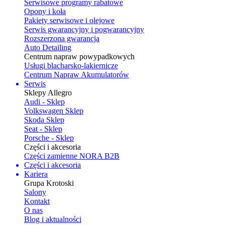
Serwisowe programy rabatowe
Opony i koła
Pakiety serwisowe i olejowe
Serwis gwarancyjny i pogwarancyjny
Rozszerzona gwarancja
Auto Detailing
Centrum napraw powypadkowych
Usługi blacharsko-lakiernicze
Centrum Napraw Akumulatorów
Serwis
Sklepy Allegro
Audi - Sklep
Volkswagen Sklep
Skoda Sklep
Seat - Sklep
Porsche - Sklep
Części i akcesoria
Części zamienne NORA B2B
Części i akcesoria
Kariera
Grupa Krotoski
Salony
Kontakt
O nas
Blog i aktualności