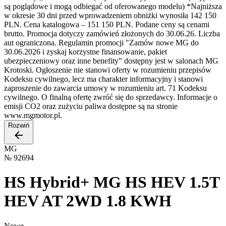
są poglądowe i mogą odbiegać od oferowanego modelu) *Najniższa
w okresie 30 dni przed wprowadzeniem obniżki wynosiła 142 150
PLN. Cena katalogowa – 151 150 PLN. Podane ceny są cenami
brutto. Promocja dotyczy zamówień złożonych do 30.06.26. Liczba
aut ograniczona. Regulamin promocji "Zamów nowe MG do
30.06.2026 i zyskaj korzystne finansowanie, pakiet
ubezpieczeniowy oraz inne benefity” dostępny jest w salonach MG
Krotoski. Ogłoszenie nie stanowi oferty w rozumieniu przepisów
Kodeksu cywilnego, lecz ma charakter informacyjny i stanowi
zaproszenie do zawarcia umowy w rozumieniu art. 71 Kodeksu
cywilnego. O finalną ofertę zwróć się do sprzedawcy. Informacje o
emisji CO2 oraz zużyciu paliwa dostępne są na stronie
www.mgmotor.pl.
Rozwiń
MG
№
92694
HS Hybrid+ MG HS HEV 1.5T
HEV AT 2WD 1.8 KWH
Nowe