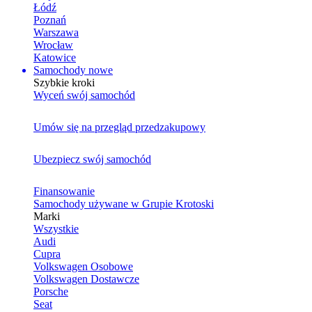
Łódź
Poznań
Warszawa
Wrocław
Katowice
Samochody nowe
Szybkie kroki
Wyceń swój samochód
Umów się na przegląd przedzakupowy
Ubezpiecz swój samochód
Finansowanie
Samochody używane w Grupie Krotoski
Marki
Wszystkie
Audi
Cupra
Volkswagen Osobowe
Volkswagen Dostawcze
Porsche
Seat