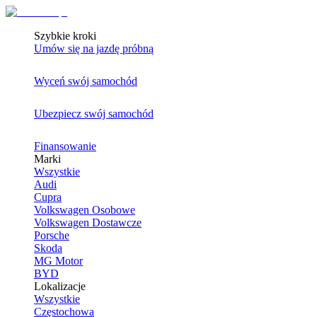
Szybkie kroki
Umów się na jazdę próbną
Wyceń swój samochód
Ubezpiecz swój samochód
Finansowanie
Marki
Wszystkie
Audi
Cupra
Volkswagen Osobowe
Volkswagen Dostawcze
Porsche
Skoda
MG Motor
BYD
Lokalizacje
Wszystkie
Częstochowa