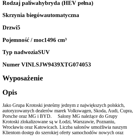
Rodzaj paliwa
hybryda (HEV pełna)
Skrzynia biegów
automatyczna
Drzwi
5
Pojemność / moc
1496 cm³
Typ nadwozia
SUV
Numer VIN
LSJW9439XTG074053
Wyposażenie
Opis
Jako Grupa Krotoski jesteśmy jednym z największych polskich,
autoryzowanych dealerów marek Volkswagen, Skoda, Audi, Cupra,
Porsche oraz MG i BYD. Salony MG należące do Grupy
Krotoski zlokalizowane są w Łodzi, Warszawie, Poznaniu,
Wrocławiu oraz Katowicach. Liczba salonów umożliwia naszym
Klientom dostęp do szerokiej oferty samochodów nowych oraz