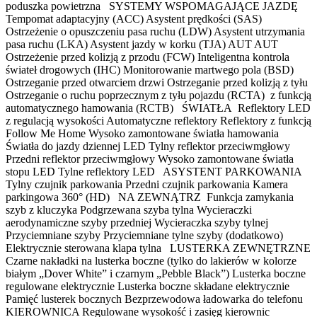
poduszka powietrzna SYSTEMY WSPOMAGAJĄCE JAZDĘ
Tempomat adaptacyjny (ACC) Asystent prędkości (SAS)
Ostrzeżenie o opuszczeniu pasa ruchu (LDW) Asystent utrzymania
pasa ruchu (LKA) Asystent jazdy w korku (TJA) AUT AUT
Ostrzeżenie przed kolizją z przodu (FCW) Inteligentna kontrola
świateł drogowych (IHC) Monitorowanie martwego pola (BSD)
Ostrzeganie przed otwarciem drzwi Ostrzeganie przed kolizją z tyłu
Ostrzeganie o ruchu poprzecznym z tyłu pojazdu (RCTA) z funkcją
automatycznego hamowania (RCTB) ŚWIATŁA Reflektory LED
z regulacją wysokości Automatyczne reflektory Reflektory z funkcją
Follow Me Home Wysoko zamontowane światła hamowania
Światła do jazdy dziennej LED Tylny reflektor przeciwmgłowy
Przedni reflektor przeciwmgłowy Wysoko zamontowane światła
stopu LED Tylne reflektory LED ASYSTENT PARKOWANIA
Tylny czujnik parkowania Przedni czujnik parkowania Kamera
parkingowa 360° (HD) NA ZEWNĄTRZ Funkcja zamykania
szyb z kluczyka Podgrzewana szyba tylna Wycieraczki
aerodynamiczne szyby przedniej Wycieraczka szyby tylnej
Przyciemniane szyby Przyciemniane tylne szyby (dodatkowo)
Elektrycznie sterowana klapa tylna LUSTERKA ZEWNĘTRZNE
Czarne nakładki na lusterka boczne (tylko do lakierów w kolorze
białym „Dover White” i czarnym „Pebble Black”) Lusterka boczne
regulowane elektrycznie Lusterka boczne składane elektrycznie
Pamięć lusterek bocznych Bezprzewodowa ładowarka do telefonu
KIEROWNICA Regulowane wysokość i zasięg kierownic