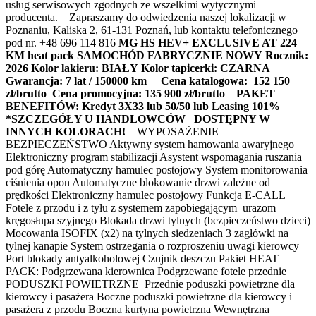
usług serwisowych zgodnych ze wszelkimi wytycznymi
producenta. Zapraszamy do odwiedzenia naszej lokalizacji w
Poznaniu, Kaliska 2, 61-131 Poznań, lub kontaktu telefonicznego
pod nr. +48 696 114 816
MG HS HEV+ EXCLUSIVE AT 224
KM heat pack
SAMOCHÓD FABRYCZNIE NOWY
Rocznik:
2026
Kolor lakieru: BIAŁY
Kolor tapicerki: CZARNA
Gwarancja: 7 lat / 150000 km
Cena katalogowa: 152 150
zł/brutto
Cena promocyjna: 135 900 zł/brutto
PAKET
BENEFITÓW: Kredyt 3X33 lub 50/50 lub Leasing 101%
*SZCZEGÓŁY U HANDLOWCÓW
DOSTĘPNY W
INNYCH KOLORACH!
WYPOSAŻENIE
BEZPIECZEŃSTWO Aktywny system hamowania awaryjnego
Elektroniczny program stabilizacji Asystent wspomagania ruszania
pod górę Automatyczny hamulec postojowy System monitorowania
ciśnienia opon Automatyczne blokowanie drzwi zależne od
prędkości Elektroniczny hamulec postojowy Funkcja E-CALL
Fotele z przodu i z tyłu z systemem zapobiegającym urazom
kręgosłupa szyjnego Blokada drzwi tylnych (bezpieczeństwo dzieci)
Mocowania ISOFIX (x2) na tylnych siedzeniach 3 zagłówki na
tylnej kanapie System ostrzegania o rozproszeniu uwagi kierowcy
Port blokady antyalkoholowej Czujnik deszczu Pakiet HEAT
PACK: Podgrzewana kierownica Podgrzewane fotele przednie
PODUSZKI POWIETRZNE Przednie poduszki powietrzne dla
kierowcy i pasażera Boczne poduszki powietrzne dla kierowcy i
pasażera z przodu Boczna kurtyna powietrzna Wewnętrzna