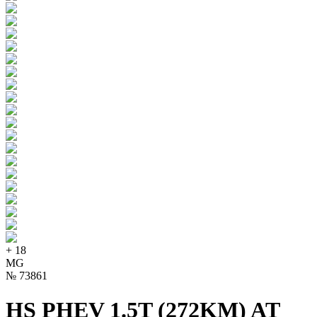
+
18
MG
№
73861
HS PHEV 1.5T (272KM) AT