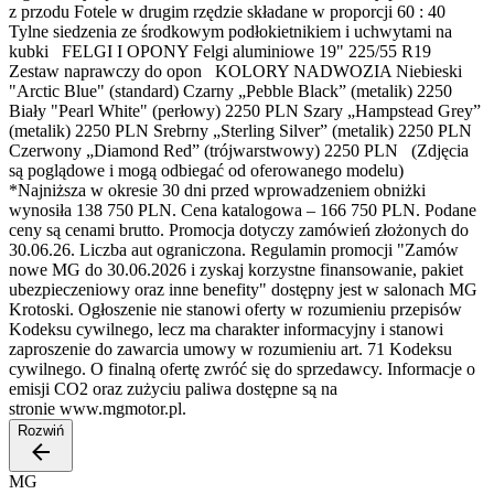
z przodu Fotele w drugim rzędzie składane w proporcji 60 : 40
Tylne siedzenia ze środkowym podłokietnikiem i uchwytami na
kubki FELGI I OPONY Felgi aluminiowe 19" 225/55 R19
Zestaw naprawczy do opon KOLORY NADWOZIA Niebieski
"Arctic Blue" (standard) Czarny „Pebble Black” (metalik) 2250
Biały "Pearl White" (perłowy) 2250 PLN Szary „Hampstead Grey”
(metalik) 2250 PLN Srebrny „Sterling Silver” (metalik) 2250 PLN
Czerwony „Diamond Red” (trójwarstwowy) 2250 PLN (Zdjęcia
są poglądowe i mogą odbiegać od oferowanego modelu)
*Najniższa w okresie 30 dni przed wprowadzeniem obniżki
wynosiła 138 750 PLN. Cena katalogowa – 166 750 PLN. Podane
ceny są cenami brutto. Promocja dotyczy zamówień złożonych do
30.06.26. Liczba aut ograniczona. Regulamin promocji "Zamów
nowe MG do 30.06.2026 i zyskaj korzystne finansowanie, pakiet
ubezpieczeniowy oraz inne benefity" dostępny jest w salonach MG
Krotoski. Ogłoszenie nie stanowi oferty w rozumieniu przepisów
Kodeksu cywilnego, lecz ma charakter informacyjny i stanowi
zaproszenie do zawarcia umowy w rozumieniu art. 71 Kodeksu
cywilnego. O finalną ofertę zwróć się do sprzedawcy. Informacje o
emisji CO2 oraz zużyciu paliwa dostępne są na
stronie www.mgmotor.pl.
Rozwiń
MG