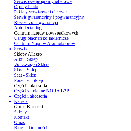
Serwisowe programy rabatowe
Opony i koła
Pakiety serwisowe i olejowe
Serwis gwarancyjny i pogwarancyjny
Rozszerzona gwarancja
Auto Detailing
Centrum napraw powypadkowych
Usługi blacharsko-lakiernicze
Centrum Napraw Akumulatorów
Serwis
Sklepy Allegro
Audi - Sklep
Volkswagen Sklep
Skoda Sklep
Seat - Sklep
Porsche - Sklep
Części i akcesoria
Części zamienne NORA B2B
Części i akcesoria
Kariera
Grupa Krotoski
Salony
Kontakt
O nas
Blog i aktualności