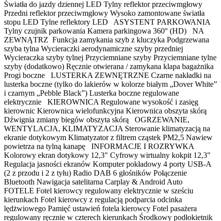
Światła do jazdy dziennej LED Tylny reflektor przeciwmgłowy
Przedni reflektor przeciwmgłowy Wysoko zamontowane światła
stopu LED Tylne reflektory LED ASYSTENT PARKOWANIA
Tylny czujnik parkowania Kamera parkingowa 360° (HD) NA
ZEWNĄTRZ Funkcja zamykania szyb z kluczyka Podgrzewana
szyba tylna Wycieraczki aerodynamiczne szyby przedniej
Wycieraczka szyby tylnej Przyciemniane szyby Przyciemniane tylne
szyby (dodatkowo) Ręcznie otwierana / zamykana klapa bagażnika
Progi boczne LUSTERKA ZEWNĘTRZNE Czarne nakładki na
lusterka boczne (tylko do lakierów w kolorze białym „Dover White”
i czarnym „Pebble Black”) Lusterka boczne regulowane
elektrycznie KIEROWNICA Regulowane wysokość i zasięg
kierownic Kierownica wielofunkcyjna Kierownica obszyta skórą
Dźwignia zmiany biegów obszyta skórą OGRZEWANIE,
WENTYLACJA, KLIMATYZACJA Sterowanie klimatyzacją na
ekranie dotykowym Klimatyzator z filtrem cząstek PM2,5 Nawiew
powietrza na tylną kanapę INFORMACJE I ROZRYWKA
Kolorowy ekran dotykowy 12,3" Cyfrowy wirtualny kokpit 12,3"
Regulacja jasności ekranów Komputer pokładowy 4 porty USB-A
(2 z przodu i 2 z tyłu) Radio DAB 6 głośników Połączenie
Bluetooth Nawigacja satelitarna Carplay & Android Auto
FOTELE Fotel kierowcy regulowany elektrycznie w sześciu
kierunkach Fotel kierowcy z regulacją podparcia odcinka
lędżwiowego Pamięć ustawień fotela kierowcy Fotel pasażera
regulowany ręcznie w czterech kierunkach Środkowy podłokietnik