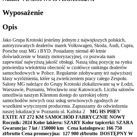
Wyposażenie
Opis
Jako Grupa Krotoski jesteśmy jednym z największych polskich,
autoryzowanych dealerów marek Volkswagen, Skoda, Audi, Cupra,
Porsche oraz MG i BYD. Posiadamy niemal 40 letnie
doświadczenie w branży motoryzacyjnej, co pozwala nam
zapewniać najwyższą jakość obsługi. Naszą silną pozycję na rynku
potwierdza wieloletnia obecność w czołówce rankingu dealerów
samochodowych w Polsce. Regularnie zdobywamy też najwyższej
klasy wyróżnienia, które są zwieńczeniem pracy całego Zespołu.
Salony MG należące do Grupy Krotoski zlokalizowane są w Łodzi,
Warszawie, Poznaniu, Wrocławiu oraz Katowicach. Liczba salonów
umożliwia naszym Klientom dostęp do szerokiej oferty
samochodów nowych oraz usług serwisowych zgodnych ze
wszelkimi wytycznymi producenta. Zapraszamy do odwiedzenia
naszej lokalizacji w Poznaniu ul. Kaliska 2
MG HS PHEV
EXITE AT 272 KM
SAMOCHÓD FABRYCZNIE NOWY
Rocznik: 2024
Kolor lakieru: SZARY
Kolor tapicerki: SZARA
Gwarancja: 7 lat / 150000 km
Cena katalogowa: 166 750
zł/brutto
Cena promocyjna: 127 900 zł/brutto
DOSTĘPNY W