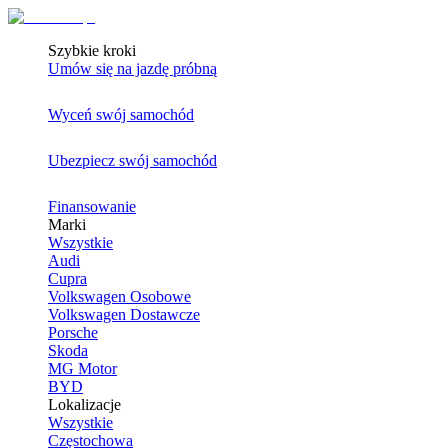
Szybkie kroki
Umów się na jazdę próbną
Wyceń swój samochód
Ubezpiecz swój samochód
Finansowanie
Marki
Wszystkie
Audi
Cupra
Volkswagen Osobowe
Volkswagen Dostawcze
Porsche
Skoda
MG Motor
BYD
Lokalizacje
Wszystkie
Częstochowa