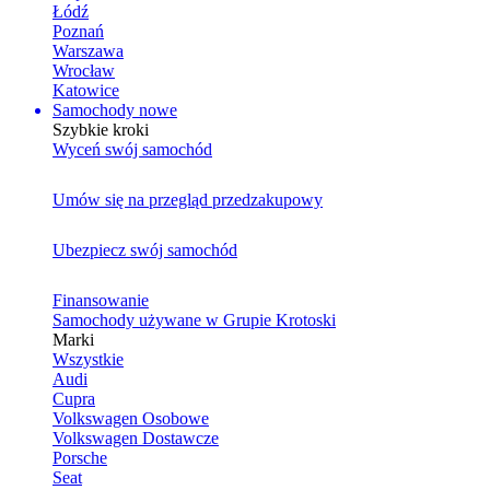
Łódź
Poznań
Warszawa
Wrocław
Katowice
Samochody nowe
Szybkie kroki
Wyceń swój samochód
Umów się na przegląd przedzakupowy
Ubezpiecz swój samochód
Finansowanie
Samochody używane w Grupie Krotoski
Marki
Wszystkie
Audi
Cupra
Volkswagen Osobowe
Volkswagen Dostawcze
Porsche
Seat