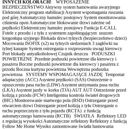
INNYCH KOLORACH!
WYPOSAŻENIE
BEZPIECZEŃSTWO Aktywny system hamowania awaryjnego
Elektroniczny program stabilizacji Asystent wspomagania ruszania
pod górę Automatyczny hamulec postojowy System monitorowania
ciśnienia opon Automatyczne blokowanie drzwi zależne od
prędkości Elektroniczny hamulec postojowy Funkcja E-CALL
Fotele z przodu i z tyłu z systemem zapobiegającym urazom
kręgosłupa szyjnego Blokada drzwi tylnych (bezpieczeństwo dzieci)
Mocowania ISOFIX (x2) na tylnych siedzeniach 3 zagłówki na
tylnej kanapie System ostrzegania o rozproszeniu uwagi kierowcy
Port blokady antyalkoholowej Czujnik deszczu PODUSZKI
POWIETRZNE Przednie poduszki powietrzne dla kierowcy i
pasażera Boczne poduszki powietrzne dla kierowcy i pasażera z
przodu Boczna kurtyna powietrzna Wewnętrzna poduszka
powietrzna SYSTEMY WSPOMAGAJĄCE JAZDĘ Tempomat
adaptacyjny (ACC) Asystent prędkości (SAS) Ostrzeżenie o
opuszczeniu pasa ruchu (LDW) Asystent utrzymania pasa ruchu
(LKA) Asystent jazdy w korku (TJA) AUT AUT Ostrzeżenie przed
kolizją z przodu (FCW) Inteligentna kontrola świateł drogowych
(IHC) Monitorowanie martwego pola (BSD) Ostrzeganie przed
otwarciem drzwi Ostrzeganie przed kolizją z tyłu Ostrzeganie o
ruchu poprzecznym z tyłu pojazdu (RCTA) z funkcją
automatycznego hamowania (RCTB) ŚWIATŁA Reflektory LED
z regulacją wysokości Automatyczne reflektory Reflektory z funkcją
Follow Me Home Wysoko zamontowane światła hamowania