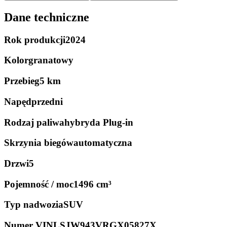
Dane techniczne
Rok produkcji
2024
Kolor
granatowy
Przebieg
5 km
Napęd
przedni
Rodzaj paliwa
hybryda Plug-in
Skrzynia biegów
automatyczna
Drzwi
5
Pojemność / moc
1496 cm³
Typ nadwozia
SUV
Numer VIN
LSJW943VRGX05827X