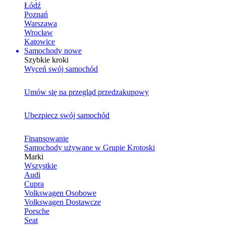
Łódź
Poznań
Warszawa
Wrocław
Katowice
Samochody nowe
Szybkie kroki
Wyceń swój samochód
Umów się na przegląd przedzakupowy
Ubezpiecz swój samochód
Finansowanie
Samochody używane w Grupie Krotoski
Marki
Wszystkie
Audi
Cupra
Volkswagen Osobowe
Volkswagen Dostawcze
Porsche
Seat