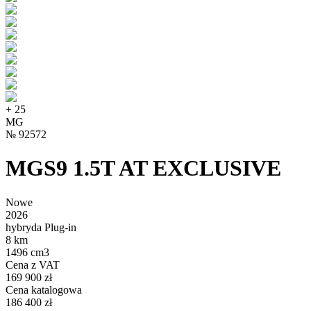
+
25
MG
№
92572
MGS9 1.5T AT EXCLUSIVE
Nowe
2026
hybryda Plug-in
8 km
1496 cm3
Cena z VAT
169 900 zł
Cena katalogowa
186 400 zł