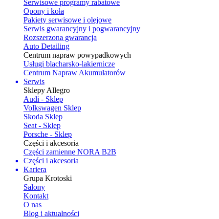
Serwisowe programy rabatowe
Opony i koła
Pakiety serwisowe i olejowe
Serwis gwarancyjny i pogwarancyjny
Rozszerzona gwarancja
Auto Detailing
Centrum napraw powypadkowych
Usługi blacharsko-lakiernicze
Centrum Napraw Akumulatorów
Serwis
Sklepy Allegro
Audi - Sklep
Volkswagen Sklep
Skoda Sklep
Seat - Sklep
Porsche - Sklep
Części i akcesoria
Części zamienne NORA B2B
Części i akcesoria
Kariera
Grupa Krotoski
Salony
Kontakt
O nas
Blog i aktualności