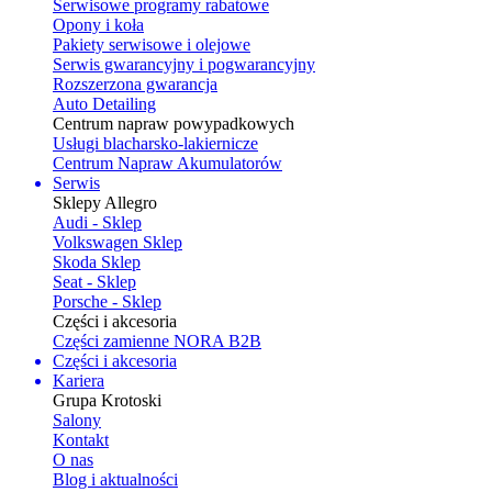
Serwisowe programy rabatowe
Opony i koła
Pakiety serwisowe i olejowe
Serwis gwarancyjny i pogwarancyjny
Rozszerzona gwarancja
Auto Detailing
Centrum napraw powypadkowych
Usługi blacharsko-lakiernicze
Centrum Napraw Akumulatorów
Serwis
Sklepy Allegro
Audi - Sklep
Volkswagen Sklep
Skoda Sklep
Seat - Sklep
Porsche - Sklep
Części i akcesoria
Części zamienne NORA B2B
Części i akcesoria
Kariera
Grupa Krotoski
Salony
Kontakt
O nas
Blog i aktualności