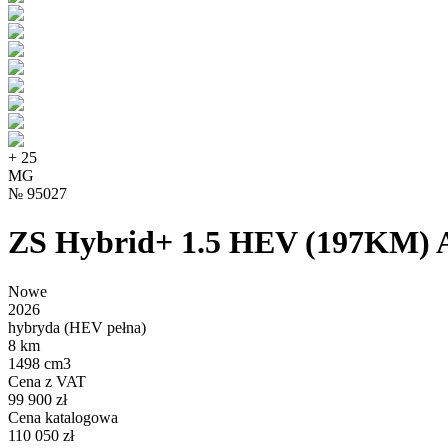
+
25
MG
№
95027
ZS Hybrid+ 1.5 HEV (197KM) A
Nowe
2026
hybryda (HEV pełna)
8 km
1498 cm3
Cena z VAT
99 900 zł
Cena katalogowa
110 050 zł