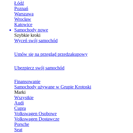
Łódź
Poznań
Warszawa
Wrocław
Katowice
Samochody nowe
Szybkie kroki
Wyceń swój samochód
Umów się na przegląd przedzakupowy
Ubezpiecz swój samochód
Finansowanie
Samochody używane w Grupie Krotoski
Marki
Wszystkie
Audi
Cupra
Volkswagen Osobowe
Volkswagen Dostawcze
Porsche
Seat