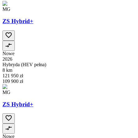
MG
ZS Hybrid+
Nowe
2026
Hybryda (HEV pełna)
8 km
121 950 zł
109 900 zł
MG
ZS Hybrid+
Nowe