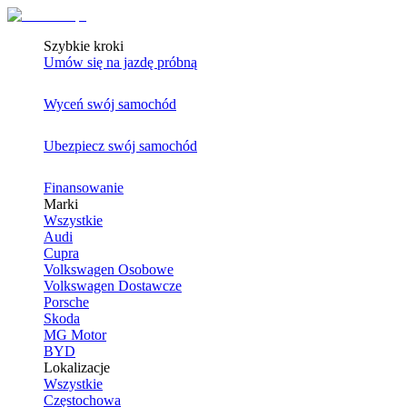
Szybkie kroki
Umów się na jazdę próbną
Wyceń swój samochód
Ubezpiecz swój samochód
Finansowanie
Marki
Wszystkie
Audi
Cupra
Volkswagen Osobowe
Volkswagen Dostawcze
Porsche
Skoda
MG Motor
BYD
Lokalizacje
Wszystkie
Częstochowa