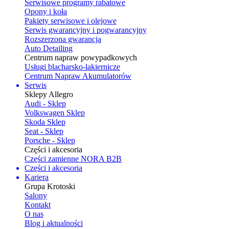
Serwisowe programy rabatowe
Opony i koła
Pakiety serwisowe i olejowe
Serwis gwarancyjny i pogwarancyjny
Rozszerzona gwarancja
Auto Detailing
Centrum napraw powypadkowych
Usługi blacharsko-lakiernicze
Centrum Napraw Akumulatorów
Serwis
Sklepy Allegro
Audi - Sklep
Volkswagen Sklep
Skoda Sklep
Seat - Sklep
Porsche - Sklep
Części i akcesoria
Części zamienne NORA B2B
Części i akcesoria
Kariera
Grupa Krotoski
Salony
Kontakt
O nas
Blog i aktualności