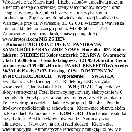
Wrocławiu oraz Katowicach. Liczba salonów umożliwia naszym
Klientom dostęp do szerokiej oferty samochodów nowych oraz
usług serwisowych zgodnych ze wszelkimi wytycznymi
producenta. Zapraszamy do odwiedzenia naszej lokalizacji w
Warszawie przy ul. Wawelskiej 3D 02-034, Warszawa Wawelska
lub kontaktu telefonicznego pod nr. +48 48 696 114 794
Zapraszamy do zapoznania się z naszą pełną ofertą
www.krotoski.com
MG ZS HEV
+ Automat EXCLUSIVE 197 KM PANORAMA
SAMOCHÓD FABRYCZNIE NOWY
Rocznik: 2026
Kolor
lakieru: NIEBIESKI
Kolor tapicerki: CZARNA
Gwarancja:
7 lat / 150000 km
Cena katalogowa: 121 950 zł/brutto
Cena
promocyjna: 109 900 zł/brutto
PAKET BENEFITÓW: Kredyt
50/50 lub Kredyt 3x33, Leasing 101%
DOSTĘPNY W
INNYCH KOLORACH!
Wyposażenie:
ŚWIATŁA
Światła do jazdy dziennej LED Reflektory LED z regulacją
wysokości Tylne światła LED
WNĘTRZE
Tapicerka ze
skóry syntetycznej Fotel kierowcy regulowany elektrycznie w 6
kierunkach Fotel pasażera regulowany ręcznie w 4 kierunkach
Fotele w drugim rzędzie składane w proporcji 60 : 40 Przedni
środkowy podłokietnik ze schowkiem Kierownica obszyta skórą
Szklany dach Panoramiczny
KOMFORT
Uruchamianie silnika
przyciskiem Bezkluczykowe otwieranie Automatyczna
klimatyzacja Nawiewy na drugi rząd siedzeń Kierownica
wielofunkcyjna Automatyczne reflektory z funkcją Follow Me