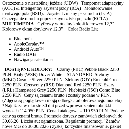
Ostrzeżenie o niestabilnej jeździe (UDW) Tempomat adaptacyjny
(ACC) & Inteligentny asystent jazdy (ICA) Monitorowanie
martwego pola (BSD): Asystent zmiany pasa ruchu (LCA)
Ostrzeganie o ruchu poprzecznym z tyłu pojazdu (RCTA)
MULTIMEDIA
Cyfrowy wirtualny kokpit kierowcy 12,3"
Kolorowy ekran dotykowy 12,3" Color Radio Lite
Bluetooth
AppleCarplay™
Android Auto™
Radio DAB
Nawigacja satelitarna
DOSTĘPNE KOLORY:
Czarny (PBC) Pebble Black 2250
PLN Biały (WSB) Dover White – STANDARD Srebrny
(MBC) Cosmic Silver 2250 PLN Zielony (GJY) Emerald Green
2250 PLN Czerwony (RSJ) Diamond Red 2250 PLN Szary
(LRL) Hampstead Grey 2250 PLN Niebieski (JSO) Como Blue
2250 PLN Ceny są cenami brutto i zostały podane w PLN.
(Zdjęcia są poglądowe i mogą odbiegać od oferowanego modelu)
*Najniższa w okresie 30 dni przed wprowadzeniem obniżki
wynosiła 114 950 PLN. Cena katalogowa – 119 950 PLN. Podane
ceny są cenami brutto. Promocja dotyczy zamówień złożonych do
30.06.26. Liczba aut ograniczona. Regulamin promocji "Zamów
nowe MG do 30.06.2026 i zyskaj korzystne finansowanie, pakiet