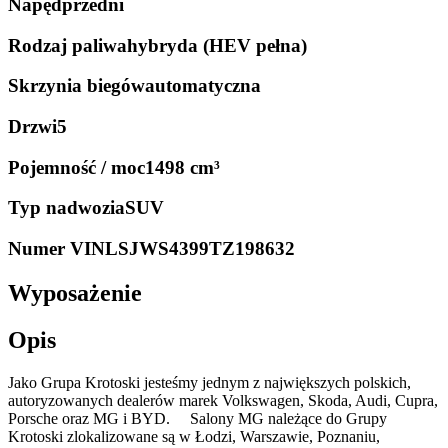
Napęd
przedni
Rodzaj paliwa
hybryda (HEV pełna)
Skrzynia biegów
automatyczna
Drzwi
5
Pojemność / moc
1498 cm³
Typ nadwozia
SUV
Numer VIN
LSJWS4399TZ198632
Wyposażenie
Opis
Jako Grupa Krotoski jesteśmy jednym z największych polskich,
autoryzowanych dealerów marek Volkswagen, Skoda, Audi, Cupra,
Porsche oraz MG i BYD. Salony MG należące do Grupy
Krotoski zlokalizowane są w Łodzi, Warszawie, Poznaniu,