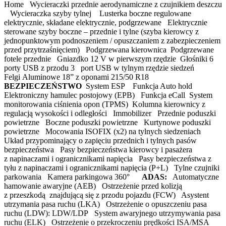
Home Wycieraczki przednie aerodynamiczne z czujnikiem deszczu
Wycieraczka szyby tylnej Lusterka boczne regulowane
elektrycznie, składane elektrycznie, podgrzewane Elektrycznie
sterowane szyby boczne – przednie i tylne (szyba kierowcy z
jednopunktowym podnoszeniem / opuszczaniem z zabezpieczeniem
przed przytrzaśnięciem) Podgrzewana kierownica Podgrzewane
fotele przednie Gniazdko 12 V w pierwszym rzędzie Głośniki 6
porty USB z przodu 3 port USB w tylnym rzędzie siedzeń
Felgi Aluminowe 18” z oponami 215/50 R18
BEZPIECZEŃSTWO
System ESP Funkcja Auto hold
Elektroniczny hamulec postojowy (EPB) Funkcja eCall System
monitorowania ciśnienia opon (TPMS) Kolumna kierownicy z
regulacją wysokości i odległości Immobilizer Przednie poduszki
powietrzne Boczne poduszki powietrzne Kurtynowe poduszki
powietrzne Mocowania ISOFIX (x2) na tylnych siedzeniach
Układ przypominający o zapięciu przednich i tylnych pasów
bezpieczeństwa Pasy bezpieczeństwa kierowcy i pasażera
z napinaczami i ogranicznikami napięcia Pasy bezpieczeństwa z
tyłu z napinaczami i ogranicznikami napięcia (P+L) Tylne czujniki
parkowania Kamera parkingowa 360°
ADAS:
Automatyczne
hamowanie awaryjne (AEB) Ostrzeżenie przed kolizją
z przeszkodą znajdującą się z przodu pojazdu (FCW) Asystent
utrzymania pasa ruchu (LKA) Ostrzeżenie o opuszczeniu pasa
ruchu (LDW): LDW/LDP System awaryjnego utrzymywania pasa
ruchu (ELK) Ostrzeżenie o przekroczeniu prędkości ISA/MSA