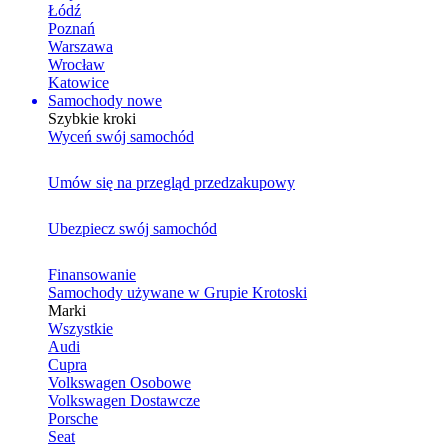
Łódź
Poznań
Warszawa
Wrocław
Katowice
Samochody nowe
Szybkie kroki
Wyceń swój samochód
Umów się na przegląd przedzakupowy
Ubezpiecz swój samochód
Finansowanie
Samochody używane w Grupie Krotoski
Marki
Wszystkie
Audi
Cupra
Volkswagen Osobowe
Volkswagen Dostawcze
Porsche
Seat