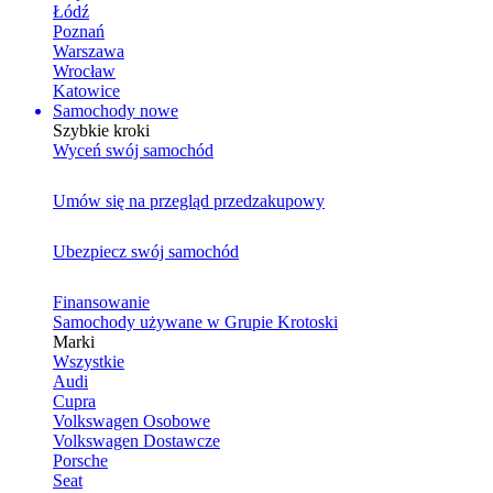
Łódź
Poznań
Warszawa
Wrocław
Katowice
Samochody nowe
Szybkie kroki
Wyceń swój samochód
Umów się na przegląd przedzakupowy
Ubezpiecz swój samochód
Finansowanie
Samochody używane w Grupie Krotoski
Marki
Wszystkie
Audi
Cupra
Volkswagen Osobowe
Volkswagen Dostawcze
Porsche
Seat