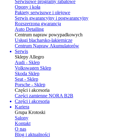
Serwisowe programy rabatowe
Opony i koła
Pakiety serwisowe i olejowe
Serwis gwarancyjny i pogwarancyjny
Rozszerzona gwarancja
Auto Detailing
Centrum napraw powypadkowych
Usługi blacharsko-lakiernicze
Centrum Napraw Akumulatorów
Serwis
Sklepy Allegro
Audi - Sklep
Volkswagen Sklep
Skoda Sklep
Seat - Sklep
Porsche - Sklep
Części i akcesoria
Części zamienne NORA B2B
Części i akcesoria
Kariera
Grupa Krotoski
Salony
Kontakt
O nas
Blog i aktualności