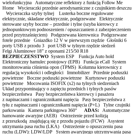
wielofunkcyjna Automatyczne reflektory z funkcją Follow Me
Home Wycieraczki przednie aerodynamiczne z czujnikiem deszczu
Wycieraczka szyby tylnej Lusterka boczne regulowane
elektrycznie, składane elektrycznie, podgrzewane Elektrycznie
sterowane szyby boczne – przednie i tylne (szyba kierowcy z
jednopunktowym podnoszeniem / opuszczaniem z zabezpieczeniem
przed przytrzaśnięciem) Podgrzewana kierownica Podgrzewane
fotele przednie Gniazdko 12 V w pierwszym rzędzie Głośniki 6
porty USB z przodu 3 port USB w tylnym rzędzie siedzeń
Felgi Aluminowe 18” z oponami 215/50 R18
BEZPIECZEŃSTWO
System ESP Funkcja Auto hold
Elektroniczny hamulec postojowy (EPB) Funkcja eCall System
monitorowania ciśnienia opon (TPMS) Kolumna kierownicy z
regulacją wysokości i odległości Immobilizer Przednie poduszki
powietrzne Boczne poduszki powietrzne Kurtynowe poduszki
powietrzne Mocowania ISOFIX (x2) na tylnych siedzeniach
Układ przypominający o zapięciu przednich i tylnych pasów
bezpieczeństwa Pasy bezpieczeństwa kierowcy i pasażera
z napinaczami i ogranicznikami napięcia Pasy bezpieczeństwa z
tyłu z napinaczami i ogranicznikami napięcia (P+L) Tylne czujniki
parkowania Kamera parkingowa 360°
ADAS:
Automatyczne
hamowanie awaryjne (AEB) Ostrzeżenie przed kolizją
z przeszkodą znajdującą się z przodu pojazdu (FCW) Asystent
utrzymania pasa ruchu (LKA) Ostrzeżenie o opuszczeniu pasa
ruchu (LDW): LDW/LDP System awaryjnego utrzymywania pasa