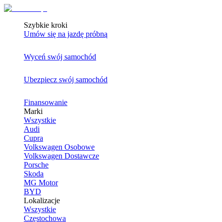
Szybkie kroki
Umów się na jazdę próbną
Wyceń swój samochód
Ubezpiecz swój samochód
Finansowanie
Marki
Wszystkie
Audi
Cupra
Volkswagen Osobowe
Volkswagen Dostawcze
Porsche
Skoda
MG Motor
BYD
Lokalizacje
Wszystkie
Częstochowa