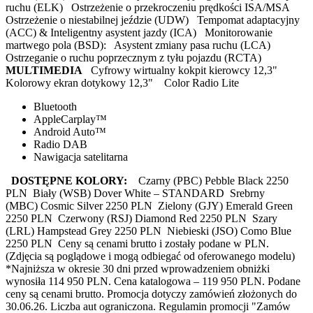
ruchu (ELK) Ostrzeżenie o przekroczeniu prędkości ISA/MSA
Ostrzeżenie o niestabilnej jeździe (UDW) Tempomat adaptacyjny
(ACC) & Inteligentny asystent jazdy (ICA) Monitorowanie
martwego pola (BSD): Asystent zmiany pasa ruchu (LCA)
Ostrzeganie o ruchu poprzecznym z tyłu pojazdu (RCTA)
MULTIMEDIA
Cyfrowy wirtualny kokpit kierowcy 12,3"
Kolorowy ekran dotykowy 12,3" Color Radio Lite
Bluetooth
AppleCarplay™
Android Auto™
Radio DAB
Nawigacja satelitarna
DOSTĘPNE KOLORY:
Czarny (PBC) Pebble Black 2250
PLN Biały (WSB) Dover White – STANDARD Srebrny
(MBC) Cosmic Silver 2250 PLN Zielony (GJY) Emerald Green
2250 PLN Czerwony (RSJ) Diamond Red 2250 PLN Szary
(LRL) Hampstead Grey 2250 PLN Niebieski (JSO) Como Blue
2250 PLN Ceny są cenami brutto i zostały podane w PLN.
(Zdjęcia są poglądowe i mogą odbiegać od oferowanego modelu)
*Najniższa w okresie 30 dni przed wprowadzeniem obniżki
wynosiła 114 950 PLN. Cena katalogowa – 119 950 PLN. Podane
ceny są cenami brutto. Promocja dotyczy zamówień złożonych do
30.06.26. Liczba aut ograniczona. Regulamin promocji "Zamów