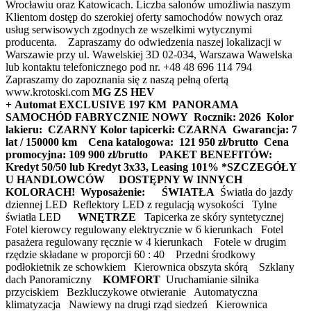
Wrocławiu oraz Katowicach. Liczba salonów umożliwia naszym
Klientom dostęp do szerokiej oferty samochodów nowych oraz
usług serwisowych zgodnych ze wszelkimi wytycznymi
producenta. Zapraszamy do odwiedzenia naszej lokalizacji w
Warszawie przy ul. Wawelskiej 3D 02-034, Warszawa Wawelska
lub kontaktu telefonicznego pod nr. +48 48 696 114 794
Zapraszamy do zapoznania się z naszą pełną ofertą
www.krotoski.com
MG ZS HEV
+ Automat EXCLUSIVE 197 KM PANORAMA
SAMOCHÓD FABRYCZNIE NOWY
Rocznik: 2026
Kolor
lakieru: CZARNY
Kolor tapicerki: CZARNA
Gwarancja: 7
lat / 150000 km
Cena katalogowa: 121 950 zł/brutto
Cena
promocyjna: 109 900 zł/brutto
PAKET BENEFITÓW:
Kredyt 50/50 lub Kredyt 3x33, Leasing 101% *SZCZEGÓŁY
U HANDLOWCÓW
DOSTĘPNY W INNYCH
KOLORACH!
Wyposażenie:
ŚWIATŁA
Światła do jazdy
dziennej LED Reflektory LED z regulacją wysokości Tylne
światła LED
WNĘTRZE
Tapicerka ze skóry syntetycznej
Fotel kierowcy regulowany elektrycznie w 6 kierunkach Fotel
pasażera regulowany ręcznie w 4 kierunkach Fotele w drugim
rzędzie składane w proporcji 60 : 40 Przedni środkowy
podłokietnik ze schowkiem Kierownica obszyta skórą Szklany
dach Panoramiczny
KOMFORT
Uruchamianie silnika
przyciskiem Bezkluczykowe otwieranie Automatyczna
klimatyzacja Nawiewy na drugi rząd siedzeń Kierownica