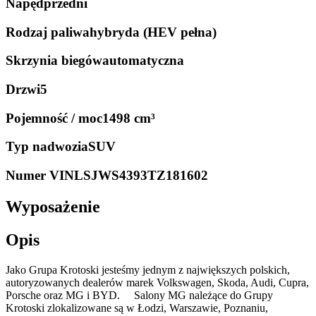
Napęd
przedni
Rodzaj paliwa
hybryda (HEV pełna)
Skrzynia biegów
automatyczna
Drzwi
5
Pojemność / moc
1498 cm³
Typ nadwozia
SUV
Numer VIN
LSJWS4393TZ181602
Wyposażenie
Opis
Jako Grupa Krotoski jesteśmy jednym z największych polskich,
autoryzowanych dealerów marek Volkswagen, Skoda, Audi, Cupra,
Porsche oraz MG i BYD. Salony MG należące do Grupy
Krotoski zlokalizowane są w Łodzi, Warszawie, Poznaniu,