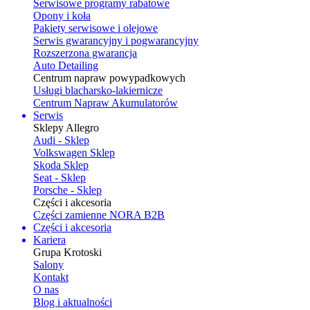
Serwisowe programy rabatowe
Opony i koła
Pakiety serwisowe i olejowe
Serwis gwarancyjny i pogwarancyjny
Rozszerzona gwarancja
Auto Detailing
Centrum napraw powypadkowych
Usługi blacharsko-lakiernicze
Centrum Napraw Akumulatorów
Serwis
Sklepy Allegro
Audi - Sklep
Volkswagen Sklep
Skoda Sklep
Seat - Sklep
Porsche - Sklep
Części i akcesoria
Części zamienne NORA B2B
Części i akcesoria
Kariera
Grupa Krotoski
Salony
Kontakt
O nas
Blog i aktualności