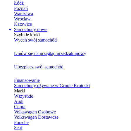
Łódź
Poznań
Warszawa
Wrocław
Katowice
Samochody nowe
Szybkie kroki
Wyceń swój samochód
Umów się na przegląd przedzakupowy
Ubezpiecz swój samochód
Finansowanie
Samochody używane w Grupie Krotoski
Marki
Wszystkie
Audi
Cupra
Volkswagen Osobowe
Volkswagen Dostawcze
Porsche
Seat