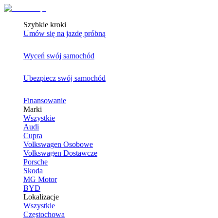
Szybkie kroki
Umów się na jazdę próbną
Wyceń swój samochód
Ubezpiecz swój samochód
Finansowanie
Marki
Wszystkie
Audi
Cupra
Volkswagen Osobowe
Volkswagen Dostawcze
Porsche
Skoda
MG Motor
BYD
Lokalizacje
Wszystkie
Częstochowa