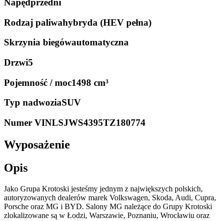
Napęd
przedni
Rodzaj paliwa
hybryda (HEV pełna)
Skrzynia biegów
automatyczna
Drzwi
5
Pojemność / moc
1498 cm³
Typ nadwozia
SUV
Numer VIN
LSJWS4395TZ180774
Wyposażenie
Opis
Jako Grupa Krotoski jesteśmy jednym z największych polskich,
autoryzowanych dealerów marek Volkswagen, Skoda, Audi, Cupra,
Porsche oraz MG i BYD. Salony MG należące do Grupy Krotoski
zlokalizowane są w Łodzi, Warszawie, Poznaniu, Wrocławiu oraz