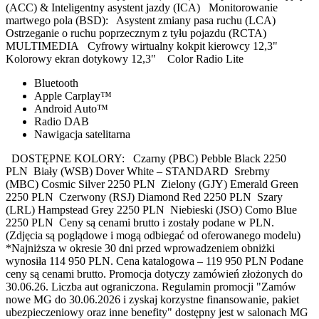
(ACC) & Inteligentny asystent jazdy (ICA) Monitorowanie
martwego pola (BSD): Asystent zmiany pasa ruchu (LCA)
Ostrzeganie o ruchu poprzecznym z tyłu pojazdu (RCTA)
MULTIMEDIA Cyfrowy wirtualny kokpit kierowcy 12,3"
Kolorowy ekran dotykowy 12,3" Color Radio Lite
Bluetooth
Apple Carplay™
Android Auto™
Radio DAB
Nawigacja satelitarna
DOSTĘPNE KOLORY: Czarny (PBC) Pebble Black 2250
PLN Biały (WSB) Dover White – STANDARD Srebrny
(MBC) Cosmic Silver 2250 PLN Zielony (GJY) Emerald Green
2250 PLN Czerwony (RSJ) Diamond Red 2250 PLN Szary
(LRL) Hampstead Grey 2250 PLN Niebieski (JSO) Como Blue
2250 PLN Ceny są cenami brutto i zostały podane w PLN.
(Zdjęcia są poglądowe i mogą odbiegać od oferowanego modelu)
*Najniższa w okresie 30 dni przed wprowadzeniem obniżki
wynosiła 114 950 PLN. Cena katalogowa – 119 950 PLN Podane
ceny są cenami brutto. Promocja dotyczy zamówień złożonych do
30.06.26. Liczba aut ograniczona. Regulamin promocji "Zamów
nowe MG do 30.06.2026 i zyskaj korzystne finansowanie, pakiet
ubezpieczeniowy oraz inne benefity" dostępny jest w salonach MG