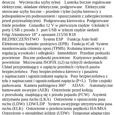
deszczu Wycieraczka szyby tylnej Lusterka boczne regulowane
elektrycznie, składane elektrycznie, podgrzewane Elektrycznie
sterowane szyby boczne – przednie i tylne (szyba kierowcy z
jednopunktowym podnoszeniem / opuszczaniem z zabezpieczeniem
przed przytrzaśnięciem) Podgrzewana kierownica Podgrzewane
fotele przednie Gniazdko 12 V w pierwszym rzędzie Głośniki 6
porty USB z przodu 3 port USB w tylnym rzędzie siedzeń
Felgi Aluminowe 18” z oponami 215/50 R18
BEZPIECZEŃSTWO System ESP Funkcja Auto hold
Elektroniczny hamulec postojowy (EPB) Funkcja eCall System
monitorowania ciśnienia opon (TPMS) Kolumna kierownicy z
regulacją wysokości i odległości Immobilizer Przednie poduszki
powietrzne Boczne poduszki powietrzne Kurtynowe poduszki
powietrzne Mocowania ISOFIX (x2) na tylnych siedzeniach
Układ przypominający o zapięciu przednich i tylnych pasów
bezpieczeństwa Pasy bezpieczeństwa kierowcy i pasażera
z napinaczami i ogranicznikami napięcia Pasy bezpieczeństwa z
tyłu z napinaczami i ogranicznikami napięcia (P+L) Tylne czujniki
parkowania Kamera parkingowa 360° ADAS: Automatyczne
hamowanie awaryjne (AEB) Ostrzeżenie przed kolizją
z przeszkodą znajdującą się z przodu pojazdu (FCW) Asystent
utrzymania pasa ruchu (LKA) Ostrzeżenie o opuszczeniu pasa
ruchu (LDW): LDW/LDP System awaryjnego utrzymywania pasa
ruchu (ELK) Ostrzeżenie o przekroczeniu prędkości ISA/MSA
Ostrzeżenie o niestabilnej jeździe (UDW) Tempomat adaptacyjny