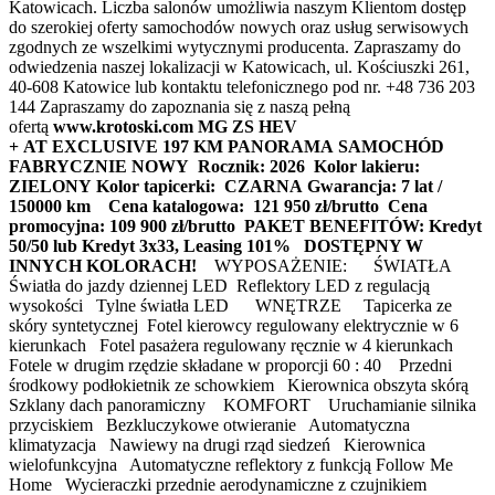
Katowicach. Liczba salonów umożliwia naszym Klientom dostęp
do szerokiej oferty samochodów nowych oraz usług serwisowych
zgodnych ze wszelkimi wytycznymi producenta. Zapraszamy do
odwiedzenia naszej lokalizacji w Katowicach, ul. Kościuszki 261,
40-608 Katowice lub kontaktu telefonicznego pod nr. +48 736 203
144 Zapraszamy do zapoznania się z naszą pełną
ofertą
www.krotoski.com
MG ZS HEV
+ AT EXCLUSIVE 197 KM PANORAMA
SAMOCHÓD
FABRYCZNIE NOWY
Rocznik: 2026
Kolor lakieru:
ZIELONY
Kolor tapicerki: CZARNA
Gwarancja: 7 lat /
150000 km
Cena katalogowa: 121 950 zł/brutto
Cena
promocyjna: 109 900 zł/brutto
PAKET BENEFITÓW: Kredyt
50/50 lub Kredyt 3x33, Leasing 101%
DOSTĘPNY W
INNYCH KOLORACH!
WYPOSAŻENIE: ŚWIATŁA
Światła do jazdy dziennej LED Reflektory LED z regulacją
wysokości Tylne światła LED WNĘTRZE Tapicerka ze
skóry syntetycznej Fotel kierowcy regulowany elektrycznie w 6
kierunkach Fotel pasażera regulowany ręcznie w 4 kierunkach
Fotele w drugim rzędzie składane w proporcji 60 : 40 Przedni
środkowy podłokietnik ze schowkiem Kierownica obszyta skórą
Szklany dach panoramiczny KOMFORT Uruchamianie silnika
przyciskiem Bezkluczykowe otwieranie Automatyczna
klimatyzacja Nawiewy na drugi rząd siedzeń Kierownica
wielofunkcyjna Automatyczne reflektory z funkcją Follow Me
Home Wycieraczki przednie aerodynamiczne z czujnikiem