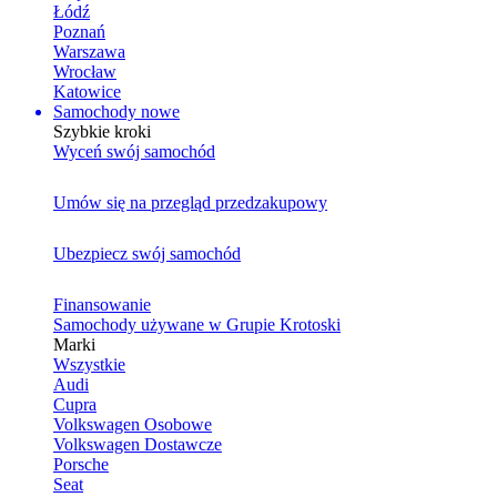
Łódź
Poznań
Warszawa
Wrocław
Katowice
Samochody nowe
Szybkie kroki
Wyceń swój samochód
Umów się na przegląd przedzakupowy
Ubezpiecz swój samochód
Finansowanie
Samochody używane w Grupie Krotoski
Marki
Wszystkie
Audi
Cupra
Volkswagen Osobowe
Volkswagen Dostawcze
Porsche
Seat