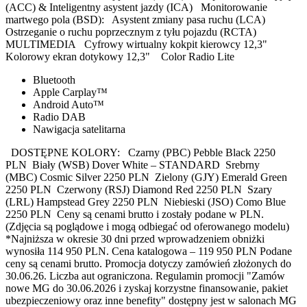
(ACC) & Inteligentny asystent jazdy (ICA) Monitorowanie
martwego pola (BSD): Asystent zmiany pasa ruchu (LCA)
Ostrzeganie o ruchu poprzecznym z tyłu pojazdu (RCTA)
MULTIMEDIA Cyfrowy wirtualny kokpit kierowcy 12,3"
Kolorowy ekran dotykowy 12,3" Color Radio Lite
Bluetooth
Apple Carplay™
Android Auto™
Radio DAB
Nawigacja satelitarna
DOSTĘPNE KOLORY: Czarny (PBC) Pebble Black 2250
PLN Biały (WSB) Dover White – STANDARD Srebrny
(MBC) Cosmic Silver 2250 PLN Zielony (GJY) Emerald Green
2250 PLN Czerwony (RSJ) Diamond Red 2250 PLN Szary
(LRL) Hampstead Grey 2250 PLN Niebieski (JSO) Como Blue
2250 PLN Ceny są cenami brutto i zostały podane w PLN.
(Zdjęcia są poglądowe i mogą odbiegać od oferowanego modelu)
*Najniższa w okresie 30 dni przed wprowadzeniem obniżki
wynosiła 114 950 PLN. Cena katalogowa – 119 950 PLN Podane
ceny są cenami brutto. Promocja dotyczy zamówień złożonych do
30.06.26. Liczba aut ograniczona. Regulamin promocji "Zamów
nowe MG do 30.06.2026 i zyskaj korzystne finansowanie, pakiet
ubezpieczeniowy oraz inne benefity" dostępny jest w salonach MG