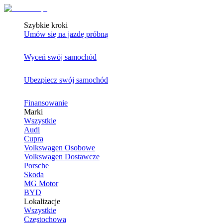
Szybkie kroki
Umów się na jazdę próbną
Wyceń swój samochód
Ubezpiecz swój samochód
Finansowanie
Marki
Wszystkie
Audi
Cupra
Volkswagen Osobowe
Volkswagen Dostawcze
Porsche
Skoda
MG Motor
BYD
Lokalizacje
Wszystkie
Częstochowa