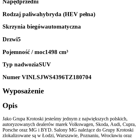
Napęd
przedni
Rodzaj paliwa
hybryda (HEV pełna)
Skrzynia biegów
automatyczna
Drzwi
5
Pojemność / moc
1498 cm³
Typ nadwozia
SUV
Numer VIN
LSJWS4396TZ180704
Wyposażenie
Opis
Jako Grupa Krotoski jesteśmy jednym z największych polskich,
autoryzowanych dealerów marek Volkswagen, Skoda, Audi, Cupra,
Porsche oraz MG i BYD. Salony MG należące do Grupy Krotoski
zlokalizowane są w Łodzi, Warszawie, Poznaniu, Wrocławiu oraz