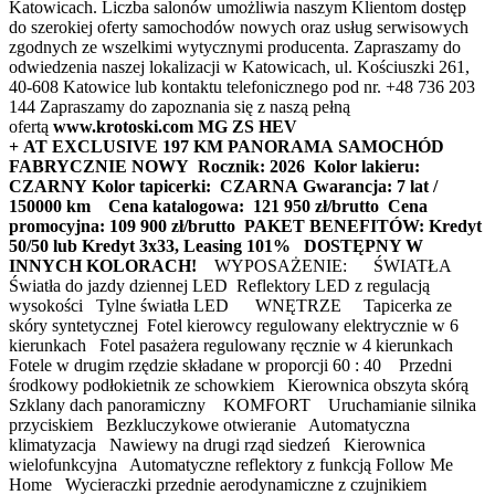
Katowicach. Liczba salonów umożliwia naszym Klientom dostęp
do szerokiej oferty samochodów nowych oraz usług serwisowych
zgodnych ze wszelkimi wytycznymi producenta. Zapraszamy do
odwiedzenia naszej lokalizacji w Katowicach, ul. Kościuszki 261,
40-608 Katowice lub kontaktu telefonicznego pod nr. +48 736 203
144 Zapraszamy do zapoznania się z naszą pełną
ofertą
www.krotoski.com
MG ZS HEV
+ AT EXCLUSIVE 197 KM PANORAMA
SAMOCHÓD
FABRYCZNIE NOWY
Rocznik: 2026
Kolor lakieru:
CZARNY
Kolor tapicerki: CZARNA
Gwarancja: 7 lat /
150000 km
Cena katalogowa: 121 950 zł/brutto
Cena
promocyjna: 109 900 zł/brutto
PAKET BENEFITÓW: Kredyt
50/50 lub Kredyt 3x33, Leasing 101%
DOSTĘPNY W
INNYCH KOLORACH!
WYPOSAŻENIE: ŚWIATŁA
Światła do jazdy dziennej LED Reflektory LED z regulacją
wysokości Tylne światła LED WNĘTRZE Tapicerka ze
skóry syntetycznej Fotel kierowcy regulowany elektrycznie w 6
kierunkach Fotel pasażera regulowany ręcznie w 4 kierunkach
Fotele w drugim rzędzie składane w proporcji 60 : 40 Przedni
środkowy podłokietnik ze schowkiem Kierownica obszyta skórą
Szklany dach panoramiczny KOMFORT Uruchamianie silnika
przyciskiem Bezkluczykowe otwieranie Automatyczna
klimatyzacja Nawiewy na drugi rząd siedzeń Kierownica
wielofunkcyjna Automatyczne reflektory z funkcją Follow Me
Home Wycieraczki przednie aerodynamiczne z czujnikiem