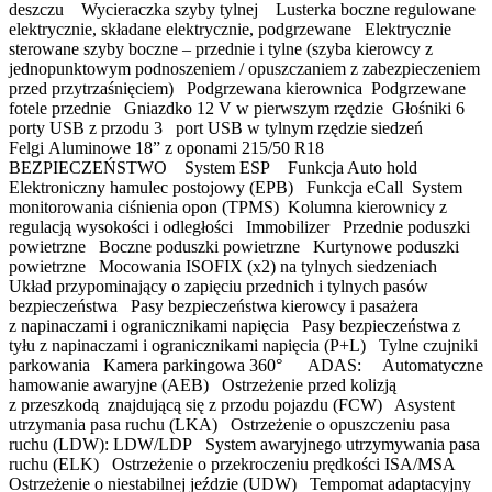
deszczu Wycieraczka szyby tylnej Lusterka boczne regulowane
elektrycznie, składane elektrycznie, podgrzewane Elektrycznie
sterowane szyby boczne – przednie i tylne (szyba kierowcy z
jednopunktowym podnoszeniem / opuszczaniem z zabezpieczeniem
przed przytrzaśnięciem) Podgrzewana kierownica Podgrzewane
fotele przednie Gniazdko 12 V w pierwszym rzędzie Głośniki 6
porty USB z przodu 3 port USB w tylnym rzędzie siedzeń
Felgi Aluminowe 18” z oponami 215/50 R18
BEZPIECZEŃSTWO System ESP Funkcja Auto hold
Elektroniczny hamulec postojowy (EPB) Funkcja eCall System
monitorowania ciśnienia opon (TPMS) Kolumna kierownicy z
regulacją wysokości i odległości Immobilizer Przednie poduszki
powietrzne Boczne poduszki powietrzne Kurtynowe poduszki
powietrzne Mocowania ISOFIX (x2) na tylnych siedzeniach
Układ przypominający o zapięciu przednich i tylnych pasów
bezpieczeństwa Pasy bezpieczeństwa kierowcy i pasażera
z napinaczami i ogranicznikami napięcia Pasy bezpieczeństwa z
tyłu z napinaczami i ogranicznikami napięcia (P+L) Tylne czujniki
parkowania Kamera parkingowa 360° ADAS: Automatyczne
hamowanie awaryjne (AEB) Ostrzeżenie przed kolizją
z przeszkodą znajdującą się z przodu pojazdu (FCW) Asystent
utrzymania pasa ruchu (LKA) Ostrzeżenie o opuszczeniu pasa
ruchu (LDW): LDW/LDP System awaryjnego utrzymywania pasa
ruchu (ELK) Ostrzeżenie o przekroczeniu prędkości ISA/MSA
Ostrzeżenie o niestabilnej jeździe (UDW) Tempomat adaptacyjny