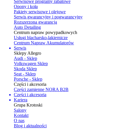
Serwisowe programy rabatowe
Opony i koła
Pakiety serwisowe i olejowe
Serwis gwarancyjny i pogwarancyjny
Rozszerzona gwarancja
Auto Detailing
Centrum napraw powypadkowych
Usługi blacharsko-lakiernicze
Centrum Napraw Akumulatorów
Serwis
Sklepy Allegro
Audi - Sklep
Volkswagen Sklep
Skoda Sklep
Seat - Sklep
Porsche - Sklep
Części i akcesoria
Części zamienne NORA B2B
Części i akcesoria
Kariera
Grupa Krotoski
Salony
Kontakt
O nas
Blog i aktualności