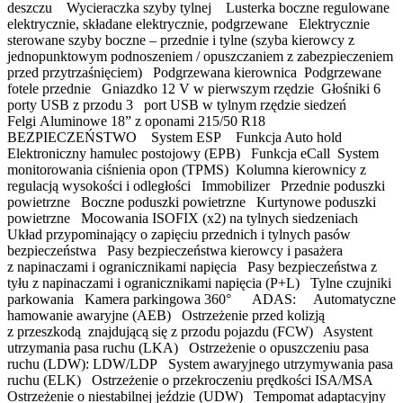
deszczu Wycieraczka szyby tylnej Lusterka boczne regulowane
elektrycznie, składane elektrycznie, podgrzewane Elektrycznie
sterowane szyby boczne – przednie i tylne (szyba kierowcy z
jednopunktowym podnoszeniem / opuszczaniem z zabezpieczeniem
przed przytrzaśnięciem) Podgrzewana kierownica Podgrzewane
fotele przednie Gniazdko 12 V w pierwszym rzędzie Głośniki 6
porty USB z przodu 3 port USB w tylnym rzędzie siedzeń
Felgi Aluminowe 18” z oponami 215/50 R18
BEZPIECZEŃSTWO System ESP Funkcja Auto hold
Elektroniczny hamulec postojowy (EPB) Funkcja eCall System
monitorowania ciśnienia opon (TPMS) Kolumna kierownicy z
regulacją wysokości i odległości Immobilizer Przednie poduszki
powietrzne Boczne poduszki powietrzne Kurtynowe poduszki
powietrzne Mocowania ISOFIX (x2) na tylnych siedzeniach
Układ przypominający o zapięciu przednich i tylnych pasów
bezpieczeństwa Pasy bezpieczeństwa kierowcy i pasażera
z napinaczami i ogranicznikami napięcia Pasy bezpieczeństwa z
tyłu z napinaczami i ogranicznikami napięcia (P+L) Tylne czujniki
parkowania Kamera parkingowa 360° ADAS: Automatyczne
hamowanie awaryjne (AEB) Ostrzeżenie przed kolizją
z przeszkodą znajdującą się z przodu pojazdu (FCW) Asystent
utrzymania pasa ruchu (LKA) Ostrzeżenie o opuszczeniu pasa
ruchu (LDW): LDW/LDP System awaryjnego utrzymywania pasa
ruchu (ELK) Ostrzeżenie o przekroczeniu prędkości ISA/MSA
Ostrzeżenie o niestabilnej jeździe (UDW) Tempomat adaptacyjny