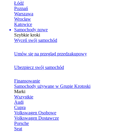
Łódź
Poznań
Warszawa
Wrocław
Katowice
Samochody nowe
Szybkie kroki
Wyceń swój samochód
Umów się na przegląd przedzakupowy
Ubezpiecz swój samochód
Finansowanie
Samochody używane w Grupie Krotoski
Marki
Wszystkie
Audi
Cupra
Volkswagen Osobowe
Volkswagen Dostawcze
Porsche
Seat