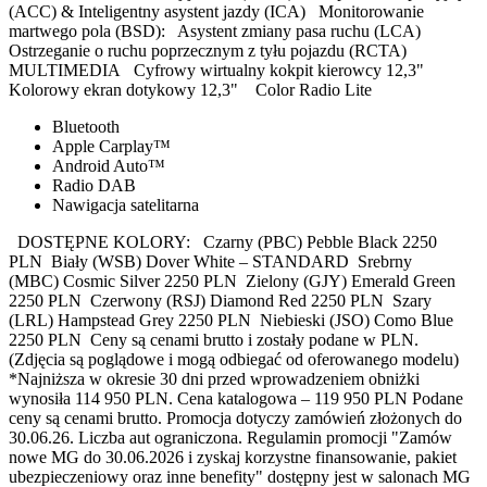
(ACC) & Inteligentny asystent jazdy (ICA) Monitorowanie
martwego pola (BSD): Asystent zmiany pasa ruchu (LCA)
Ostrzeganie o ruchu poprzecznym z tyłu pojazdu (RCTA)
MULTIMEDIA Cyfrowy wirtualny kokpit kierowcy 12,3"
Kolorowy ekran dotykowy 12,3" Color Radio Lite
Bluetooth
Apple Carplay™
Android Auto™
Radio DAB
Nawigacja satelitarna
DOSTĘPNE KOLORY: Czarny (PBC) Pebble Black 2250
PLN Biały (WSB) Dover White – STANDARD Srebrny
(MBC) Cosmic Silver 2250 PLN Zielony (GJY) Emerald Green
2250 PLN Czerwony (RSJ) Diamond Red 2250 PLN Szary
(LRL) Hampstead Grey 2250 PLN Niebieski (JSO) Como Blue
2250 PLN Ceny są cenami brutto i zostały podane w PLN.
(Zdjęcia są poglądowe i mogą odbiegać od oferowanego modelu)
*Najniższa w okresie 30 dni przed wprowadzeniem obniżki
wynosiła 114 950 PLN. Cena katalogowa – 119 950 PLN Podane
ceny są cenami brutto. Promocja dotyczy zamówień złożonych do
30.06.26. Liczba aut ograniczona. Regulamin promocji "Zamów
nowe MG do 30.06.2026 i zyskaj korzystne finansowanie, pakiet
ubezpieczeniowy oraz inne benefity" dostępny jest w salonach MG