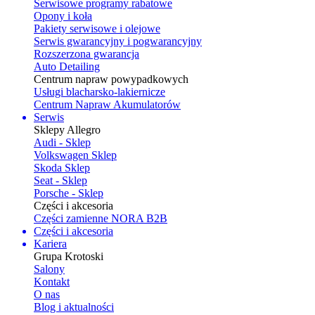
Serwisowe programy rabatowe
Opony i koła
Pakiety serwisowe i olejowe
Serwis gwarancyjny i pogwarancyjny
Rozszerzona gwarancja
Auto Detailing
Centrum napraw powypadkowych
Usługi blacharsko-lakiernicze
Centrum Napraw Akumulatorów
Serwis
Sklepy Allegro
Audi - Sklep
Volkswagen Sklep
Skoda Sklep
Seat - Sklep
Porsche - Sklep
Części i akcesoria
Części zamienne NORA B2B
Części i akcesoria
Kariera
Grupa Krotoski
Salony
Kontakt
O nas
Blog i aktualności