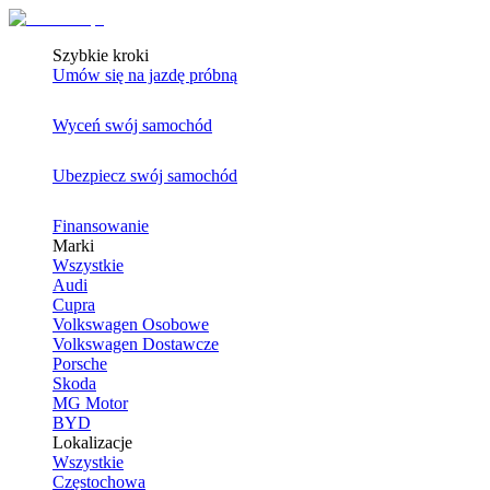
Szybkie kroki
Umów się na jazdę próbną
Wyceń swój samochód
Ubezpiecz swój samochód
Finansowanie
Marki
Wszystkie
Audi
Cupra
Volkswagen Osobowe
Volkswagen Dostawcze
Porsche
Skoda
MG Motor
BYD
Lokalizacje
Wszystkie
Częstochowa