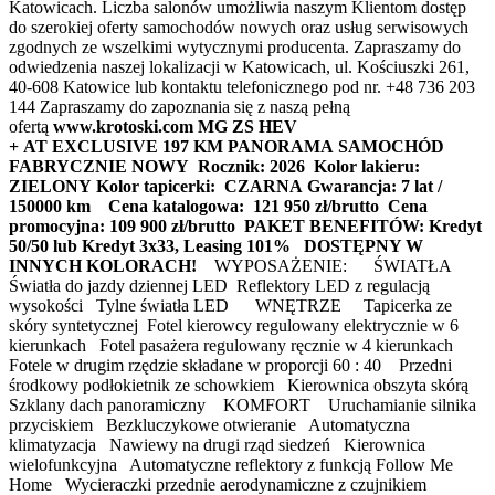
Katowicach. Liczba salonów umożliwia naszym Klientom dostęp
do szerokiej oferty samochodów nowych oraz usług serwisowych
zgodnych ze wszelkimi wytycznymi producenta. Zapraszamy do
odwiedzenia naszej lokalizacji w Katowicach, ul. Kościuszki 261,
40-608 Katowice lub kontaktu telefonicznego pod nr. +48 736 203
144 Zapraszamy do zapoznania się z naszą pełną
ofertą
www.krotoski.com
MG ZS HEV
+ AT EXCLUSIVE 197 KM PANORAMA
SAMOCHÓD
FABRYCZNIE NOWY
Rocznik: 2026
Kolor lakieru:
ZIELONY
Kolor tapicerki: CZARNA
Gwarancja: 7 lat /
150000 km
Cena katalogowa: 121 950 zł/brutto
Cena
promocyjna: 109 900 zł/brutto
PAKET BENEFITÓW: Kredyt
50/50 lub Kredyt 3x33, Leasing 101%
DOSTĘPNY W
INNYCH KOLORACH!
WYPOSAŻENIE: ŚWIATŁA
Światła do jazdy dziennej LED Reflektory LED z regulacją
wysokości Tylne światła LED WNĘTRZE Tapicerka ze
skóry syntetycznej Fotel kierowcy regulowany elektrycznie w 6
kierunkach Fotel pasażera regulowany ręcznie w 4 kierunkach
Fotele w drugim rzędzie składane w proporcji 60 : 40 Przedni
środkowy podłokietnik ze schowkiem Kierownica obszyta skórą
Szklany dach panoramiczny KOMFORT Uruchamianie silnika
przyciskiem Bezkluczykowe otwieranie Automatyczna
klimatyzacja Nawiewy na drugi rząd siedzeń Kierownica
wielofunkcyjna Automatyczne reflektory z funkcją Follow Me
Home Wycieraczki przednie aerodynamiczne z czujnikiem