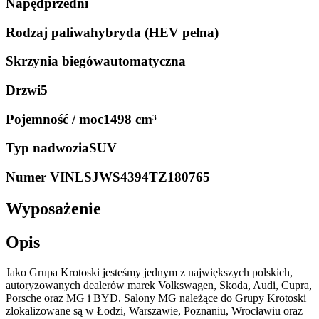
Napęd
przedni
Rodzaj paliwa
hybryda (HEV pełna)
Skrzynia biegów
automatyczna
Drzwi
5
Pojemność / moc
1498 cm³
Typ nadwozia
SUV
Numer VIN
LSJWS4394TZ180765
Wyposażenie
Opis
Jako Grupa Krotoski jesteśmy jednym z największych polskich,
autoryzowanych dealerów marek Volkswagen, Skoda, Audi, Cupra,
Porsche oraz MG i BYD. Salony MG należące do Grupy Krotoski
zlokalizowane są w Łodzi, Warszawie, Poznaniu, Wrocławiu oraz