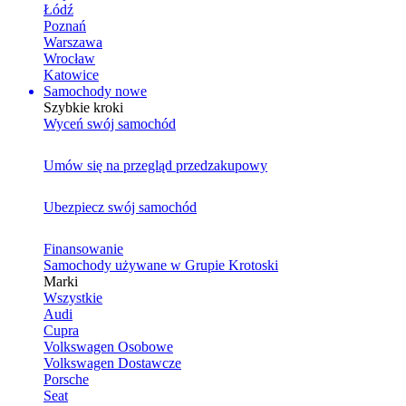
Łódź
Poznań
Warszawa
Wrocław
Katowice
Samochody nowe
Szybkie kroki
Wyceń swój samochód
Umów się na przegląd przedzakupowy
Ubezpiecz swój samochód
Finansowanie
Samochody używane w Grupie Krotoski
Marki
Wszystkie
Audi
Cupra
Volkswagen Osobowe
Volkswagen Dostawcze
Porsche
Seat