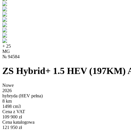
+
25
MG
№
94584
ZS Hybrid+ 1.5 HEV (197KM) 
Nowe
2026
hybryda (HEV pełna)
8 km
1498 cm3
Cena z VAT
109 900 zł
Cena katalogowa
121 950 zł