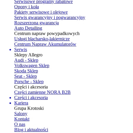
Serwisowe programy rabatowe
Opony i koła
Pakiety serwisowe i olejowe
Serwis gwarancyjny i pogwarancyjny
Rozszerzona gwarancja
Auto Detailing
Centrum napraw powypadkowych
Usługi blacharsko-lakiernicze
Centrum Napraw Akumulatorów
Serwis
Sklepy Allegro
Audi - Sklep
Volkswagen Sklep
Skoda Sklep
Seat - Sklep
Porsche - Sklep
Części i akcesoria
Części zamienne NORA B2B
Części i akcesoria
Kariera
Grupa Krotoski
Salony
Kontakt
O nas
Blog i aktualności