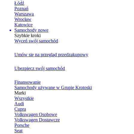
Łódź
Poznań
Warszawa
Wrocław
Katowice
Samochody nowe
Szybkie kroki
Wyceń swój samochód
Umów się na przegląd przedzakupowy
Ubezpiecz swój samochód
Finansowanie
Samochody używane w Grupie Krotoski
Marki
Wszystkie
Audi
Cupra
Volkswagen Osobowe
Volkswagen Dostawcze
Porsche
Seat