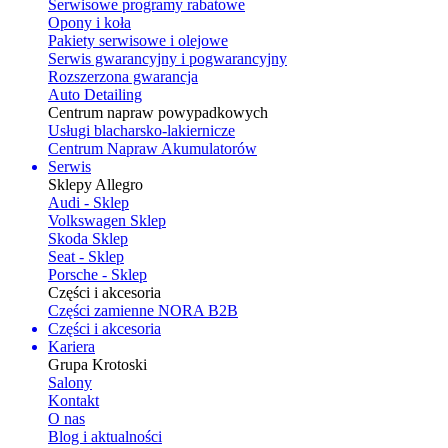
Serwisowe programy rabatowe
Opony i koła
Pakiety serwisowe i olejowe
Serwis gwarancyjny i pogwarancyjny
Rozszerzona gwarancja
Auto Detailing
Centrum napraw powypadkowych
Usługi blacharsko-lakiernicze
Centrum Napraw Akumulatorów
Serwis
Sklepy Allegro
Audi - Sklep
Volkswagen Sklep
Skoda Sklep
Seat - Sklep
Porsche - Sklep
Części i akcesoria
Części zamienne NORA B2B
Części i akcesoria
Kariera
Grupa Krotoski
Salony
Kontakt
O nas
Blog i aktualności