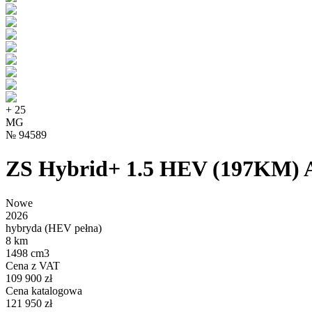
+
25
MG
№
94589
ZS Hybrid+ 1.5 HEV (197KM) 
Nowe
2026
hybryda (HEV pełna)
8 km
1498 cm3
Cena z VAT
109 900 zł
Cena katalogowa
121 950 zł