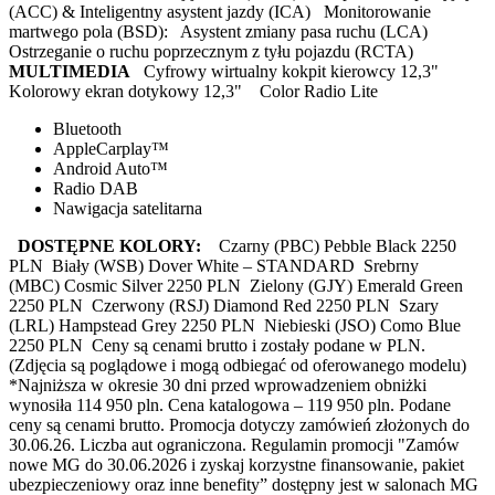
(ACC) & Inteligentny asystent jazdy (ICA) Monitorowanie
martwego pola (BSD): Asystent zmiany pasa ruchu (LCA)
Ostrzeganie o ruchu poprzecznym z tyłu pojazdu (RCTA)
MULTIMEDIA
Cyfrowy wirtualny kokpit kierowcy 12,3"
Kolorowy ekran dotykowy 12,3" Color Radio Lite
Bluetooth
AppleCarplay™
Android Auto™
Radio DAB
Nawigacja satelitarna
DOSTĘPNE KOLORY:
Czarny (PBC) Pebble Black 2250
PLN Biały (WSB) Dover White – STANDARD Srebrny
(MBC) Cosmic Silver 2250 PLN Zielony (GJY) Emerald Green
2250 PLN Czerwony (RSJ) Diamond Red 2250 PLN Szary
(LRL) Hampstead Grey 2250 PLN Niebieski (JSO) Como Blue
2250 PLN Ceny są cenami brutto i zostały podane w PLN.
(Zdjęcia są poglądowe i mogą odbiegać od oferowanego modelu)
*Najniższa w okresie 30 dni przed wprowadzeniem obniżki
wynosiła 114 950 pln. Cena katalogowa – 119 950 pln. Podane
ceny są cenami brutto. Promocja dotyczy zamówień złożonych do
30.06.26. Liczba aut ograniczona. Regulamin promocji "Zamów
nowe MG do 30.06.2026 i zyskaj korzystne finansowanie, pakiet
ubezpieczeniowy oraz inne benefity” dostępny jest w salonach MG