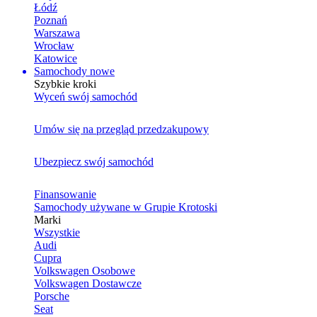
Łódź
Poznań
Warszawa
Wrocław
Katowice
Samochody nowe
Szybkie kroki
Wyceń swój samochód
Umów się na przegląd przedzakupowy
Ubezpiecz swój samochód
Finansowanie
Samochody używane w Grupie Krotoski
Marki
Wszystkie
Audi
Cupra
Volkswagen Osobowe
Volkswagen Dostawcze
Porsche
Seat