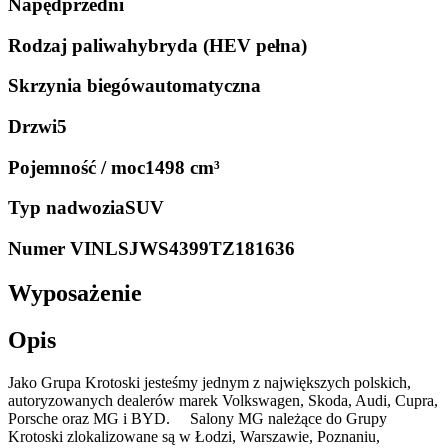
Napęd
przedni
Rodzaj paliwa
hybryda (HEV pełna)
Skrzynia biegów
automatyczna
Drzwi
5
Pojemność / moc
1498 cm³
Typ nadwozia
SUV
Numer VIN
LSJWS4399TZ181636
Wyposażenie
Opis
Jako Grupa Krotoski jesteśmy jednym z największych polskich,
autoryzowanych dealerów marek Volkswagen, Skoda, Audi, Cupra,
Porsche oraz MG i BYD. Salony MG należące do Grupy
Krotoski zlokalizowane są w Łodzi, Warszawie, Poznaniu,