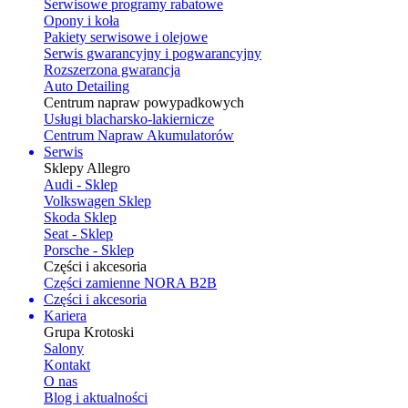
Serwisowe programy rabatowe
Opony i koła
Pakiety serwisowe i olejowe
Serwis gwarancyjny i pogwarancyjny
Rozszerzona gwarancja
Auto Detailing
Centrum napraw powypadkowych
Usługi blacharsko-lakiernicze
Centrum Napraw Akumulatorów
Serwis
Sklepy Allegro
Audi - Sklep
Volkswagen Sklep
Skoda Sklep
Seat - Sklep
Porsche - Sklep
Części i akcesoria
Części zamienne NORA B2B
Części i akcesoria
Kariera
Grupa Krotoski
Salony
Kontakt
O nas
Blog i aktualności