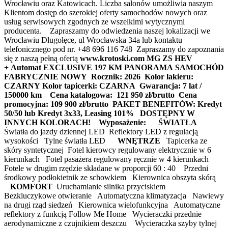
Wrocławiu oraz Katowicach. Liczba salonów umożliwia naszym
Klientom dostęp do szerokiej oferty samochodów nowych oraz
usług serwisowych zgodnych ze wszelkimi wytycznymi
producenta. Zapraszamy do odwiedzenia naszej lokalizacji we
Wrocławiu Długołęce, ul Wrocławska 34a lub kontaktu
telefonicznego pod nr. +48 696 116 748 Zapraszamy do zapoznania
się z naszą pełną ofertą
www.krotoski.com
MG ZS HEV
+ Automat EXCLUSIVE 197 KM PANORAMA
SAMOCHÓD
FABRYCZNIE NOWY
Rocznik: 2026
Kolor lakieru:
CZARNY
Kolor tapicerki: CZARNA
Gwarancja: 7 lat /
150000 km
Cena katalogowa: 121 950 zł/brutto
Cena
promocyjna: 109 900 zł/brutto
PAKET BENEFITÓW: Kredyt
50/50 lub Kredyt 3x33, Leasing 101%
DOSTĘPNY W
INNYCH KOLORACH!
Wyposażenie:
ŚWIATŁA
Światła do jazdy dziennej LED Reflektory LED z regulacją
wysokości Tylne światła LED
WNĘTRZE
Tapicerka ze
skóry syntetycznej Fotel kierowcy regulowany elektrycznie w 6
kierunkach Fotel pasażera regulowany ręcznie w 4 kierunkach
Fotele w drugim rzędzie składane w proporcji 60 : 40 Przedni
środkowy podłokietnik ze schowkiem Kierownica obszyta skórą
KOMFORT
Uruchamianie silnika przyciskiem
Bezkluczykowe otwieranie Automatyczna klimatyzacja Nawiewy
na drugi rząd siedzeń Kierownica wielofunkcyjna Automatyczne
reflektory z funkcją Follow Me Home Wycieraczki przednie
aerodynamiczne z czujnikiem deszczu Wycieraczka szyby tylnej