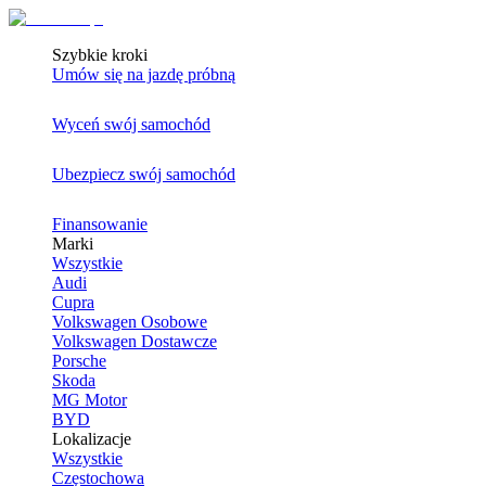
Szybkie kroki
Umów się na jazdę próbną
Wyceń swój samochód
Ubezpiecz swój samochód
Finansowanie
Marki
Wszystkie
Audi
Cupra
Volkswagen Osobowe
Volkswagen Dostawcze
Porsche
Skoda
MG Motor
BYD
Lokalizacje
Wszystkie
Częstochowa