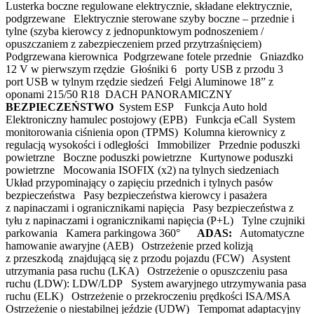
Lusterka boczne regulowane elektrycznie, składane elektrycznie,
podgrzewane Elektrycznie sterowane szyby boczne – przednie i
tylne (szyba kierowcy z jednopunktowym podnoszeniem /
opuszczaniem z zabezpieczeniem przed przytrzaśnięciem)
Podgrzewana kierownica Podgrzewane fotele przednie Gniazdko
12 V w pierwszym rzędzie Głośniki 6 porty USB z przodu 3
port USB w tylnym rzędzie siedzeń Felgi Aluminowe 18” z
oponami 215/50 R18 DACH PANORAMICZNY
BEZPIECZEŃSTWO
System ESP Funkcja Auto hold
Elektroniczny hamulec postojowy (EPB) Funkcja eCall System
monitorowania ciśnienia opon (TPMS) Kolumna kierownicy z
regulacją wysokości i odległości Immobilizer Przednie poduszki
powietrzne Boczne poduszki powietrzne Kurtynowe poduszki
powietrzne Mocowania ISOFIX (x2) na tylnych siedzeniach
Układ przypominający o zapięciu przednich i tylnych pasów
bezpieczeństwa Pasy bezpieczeństwa kierowcy i pasażera
z napinaczami i ogranicznikami napięcia Pasy bezpieczeństwa z
tyłu z napinaczami i ogranicznikami napięcia (P+L) Tylne czujniki
parkowania Kamera parkingowa 360°
ADAS:
Automatyczne
hamowanie awaryjne (AEB) Ostrzeżenie przed kolizją
z przeszkodą znajdującą się z przodu pojazdu (FCW) Asystent
utrzymania pasa ruchu (LKA) Ostrzeżenie o opuszczeniu pasa
ruchu (LDW): LDW/LDP System awaryjnego utrzymywania pasa
ruchu (ELK) Ostrzeżenie o przekroczeniu prędkości ISA/MSA
Ostrzeżenie o niestabilnej jeździe (UDW) Tempomat adaptacyjny