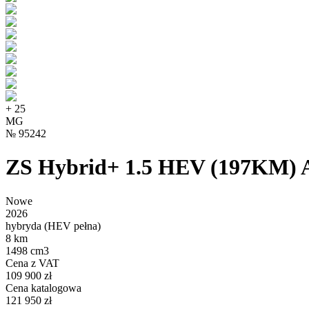
+
25
MG
№
95242
ZS Hybrid+ 1.5 HEV (197KM) 
Nowe
2026
hybryda (HEV pełna)
8 km
1498 cm3
Cena z VAT
109 900 zł
Cena katalogowa
121 950 zł