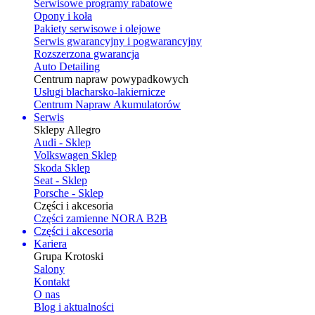
Serwisowe programy rabatowe
Opony i koła
Pakiety serwisowe i olejowe
Serwis gwarancyjny i pogwarancyjny
Rozszerzona gwarancja
Auto Detailing
Centrum napraw powypadkowych
Usługi blacharsko-lakiernicze
Centrum Napraw Akumulatorów
Serwis
Sklepy Allegro
Audi - Sklep
Volkswagen Sklep
Skoda Sklep
Seat - Sklep
Porsche - Sklep
Części i akcesoria
Części zamienne NORA B2B
Części i akcesoria
Kariera
Grupa Krotoski
Salony
Kontakt
O nas
Blog i aktualności