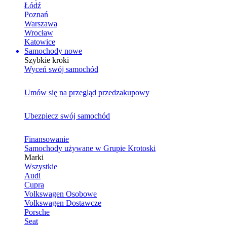
Łódź
Poznań
Warszawa
Wrocław
Katowice
Samochody nowe
Szybkie kroki
Wyceń swój samochód
Umów się na przegląd przedzakupowy
Ubezpiecz swój samochód
Finansowanie
Samochody używane w Grupie Krotoski
Marki
Wszystkie
Audi
Cupra
Volkswagen Osobowe
Volkswagen Dostawcze
Porsche
Seat