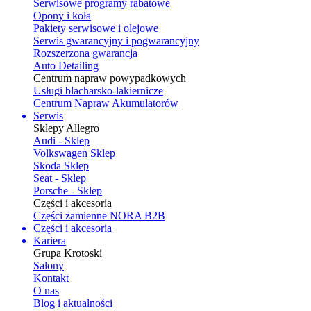
Serwisowe programy rabatowe
Opony i koła
Pakiety serwisowe i olejowe
Serwis gwarancyjny i pogwarancyjny
Rozszerzona gwarancja
Auto Detailing
Centrum napraw powypadkowych
Usługi blacharsko-lakiernicze
Centrum Napraw Akumulatorów
Serwis
Sklepy Allegro
Audi - Sklep
Volkswagen Sklep
Skoda Sklep
Seat - Sklep
Porsche - Sklep
Części i akcesoria
Części zamienne NORA B2B
Części i akcesoria
Kariera
Grupa Krotoski
Salony
Kontakt
O nas
Blog i aktualności