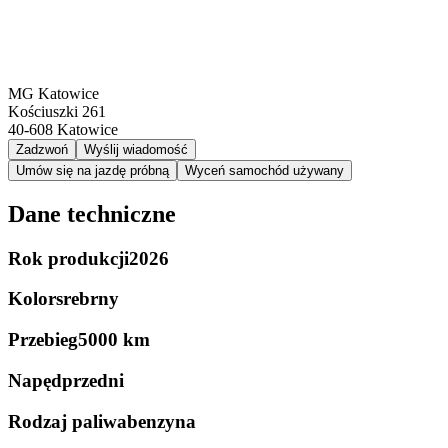
MG Katowice
Kościuszki 261
40-608
Katowice
Zadzwoń
Wyślij wiadomość
Umów się na jazdę próbną
Wyceń samochód używany
Dane techniczne
Rok produkcji
2026
Kolor
srebrny
Przebieg
5000 km
Napęd
przedni
Rodzaj paliwa
benzyna