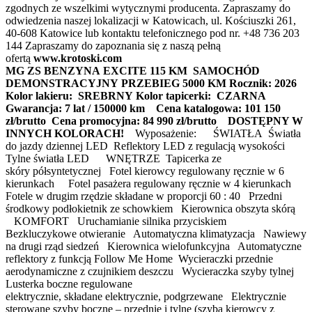
zgodnych ze wszelkimi wytycznymi producenta. Zapraszamy do
odwiedzenia naszej lokalizacji w Katowicach, ul. Kościuszki 261,
40-608 Katowice lub kontaktu telefonicznego pod nr. +48 736 203
144 Zapraszamy do zapoznania się z naszą pełną
ofertą
www.krotoski.com
MG ZS BENZYNA EXCITE 115 KM
SAMOCHÓD
DEMONSTRACYJNY
PRZEBIEG 5000 KM
Rocznik: 2026
Kolor lakieru: SREBRNY
Kolor tapicerki: CZARNA
Gwarancja: 7 lat / 150000 km
Cena katalogowa: 101 150
zł/brutto
Cena promocyjna: 84 990 zł/brutto
DOSTĘPNY W
INNYCH KOLORACH!
Wyposażenie: ŚWIATŁA Światła
do jazdy dziennej LED Reflektory LED z regulacją wysokości
Tylne światła LED WNĘTRZE Tapicerka ze
skóry półsyntetycznej Fotel kierowcy regulowany ręcznie w 6
kierunkach Fotel pasażera regulowany ręcznie w 4 kierunkach
Fotele w drugim rzędzie składane w proporcji 60 : 40 Przedni
środkowy podłokietnik ze schowkiem Kierownica obszyta skórą
KOMFORT Uruchamianie silnika przyciskiem
Bezkluczykowe otwieranie Automatyczna klimatyzacja Nawiewy
na drugi rząd siedzeń Kierownica wielofunkcyjna Automatyczne
reflektory z funkcją Follow Me Home Wycieraczki przednie
aerodynamiczne z czujnikiem deszczu Wycieraczka szyby tylnej
Lusterka boczne regulowane
elektrycznie, składane elektrycznie, podgrzewane Elektrycznie
sterowane szyby boczne – przednie i tylne (szyba kierowcy z