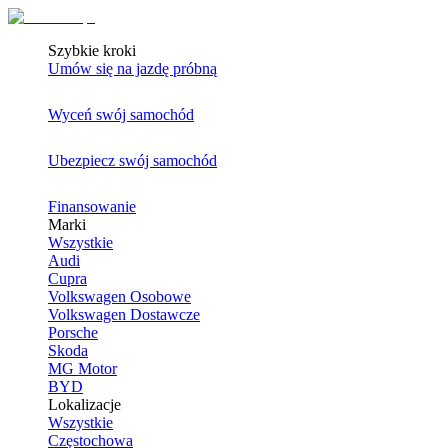
Szybkie kroki
Umów się na jazdę próbną
Wyceń swój samochód
Ubezpiecz swój samochód
Finansowanie
Marki
Wszystkie
Audi
Cupra
Volkswagen Osobowe
Volkswagen Dostawcze
Porsche
Skoda
MG Motor
BYD
Lokalizacje
Wszystkie
Częstochowa