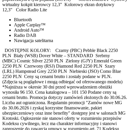
wirtualny kokpit kierowcy 12,3" Kolorowy ekran dotykowy
12,3" Color Radio Lite
Bluetooth
Apple Carplay™
Android Auto™
Radio DAB
Nawigacja satelitarna
DOSTĘPNE KOLORY: Czarny (PBC) Pebble Black 2250
PLN Biały (WSB) Dover White – STANDARD Srebrny
(MBC) Cosmic Silver 2250 PLN Zielony (GJY) Emerald Green
2250 PLN Czerwony (RSJ) Diamond Red 2250 PLN Szary
(LRL) Hampstead Grey 2250 PLN Niebieski (JSO) Como Blue
2250 PLN Ceny są cenami brutto i zostały podane w PLN.
(Zdjęcia są poglądowe i mogą odbiegać od oferowanego modelu)
*Najniższa w okresie 30 dni przed wprowadzeniem obniżki
wynosiła 96 150. Cena katalogowa – 101 150 Podane ceny są
cenami brutto. Promocja dotyczy zamówień złożonych do 30.06.26.
Liczba aut ograniczona. Regulamin promocji "Zamów nowe MG
do 30.06.2026 i zyskaj korzystne finansowanie, pakiet
ubezpieczeniowy oraz inne benefity" dostępny jest w salonach MG
Krotoski. Ogłoszenie nie stanowi oferty w rozumieniu przepisów
Kodeksu cywilnego, lecz ma charakter informacyjny i stanowi
zaproszenie do zawarcia umowy w rozumieniu art. 71 Kodeksu