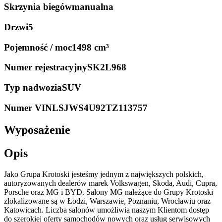
Skrzynia biegów
manualna
Drzwi
5
Pojemność / moc
1498 cm³
Numer rejestracyjny
SK2L968
Typ nadwozia
SUV
Numer VIN
LSJWS4U92TZ113757
Wyposażenie
Opis
Jako Grupa Krotoski jesteśmy jednym z największych polskich,
autoryzowanych dealerów marek Volkswagen, Skoda, Audi, Cupra,
Porsche oraz MG i BYD. Salony MG należące do Grupy Krotoski
zlokalizowane są w Łodzi, Warszawie, Poznaniu, Wrocławiu oraz
Katowicach. Liczba salonów umożliwia naszym Klientom dostęp
do szerokiej oferty samochodów nowych oraz usług serwisowych