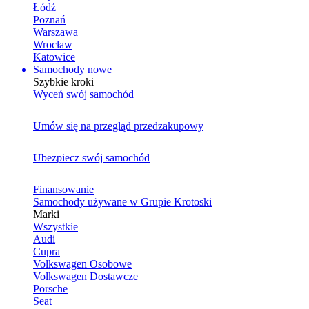
Łódź
Poznań
Warszawa
Wrocław
Katowice
Samochody nowe
Szybkie kroki
Wyceń swój samochód
Umów się na przegląd przedzakupowy
Ubezpiecz swój samochód
Finansowanie
Samochody używane w Grupie Krotoski
Marki
Wszystkie
Audi
Cupra
Volkswagen Osobowe
Volkswagen Dostawcze
Porsche
Seat