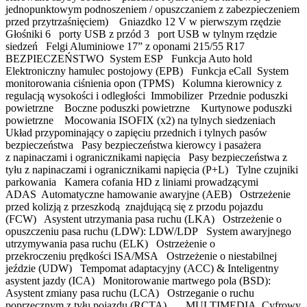
jednopunktowym podnoszeniem / opuszczaniem z zabezpieczeniem
przed przytrzaśnięciem) Gniazdko 12 V w pierwszym rzędzie
Głośniki 6 porty USB z przód 3 port USB w tylnym rzędzie
siedzeń Felgi Aluminiowe 17” z oponami 215/55 R17
BEZPIECZEŃSTWO System ESP Funkcja Auto hold
Elektroniczny hamulec postojowy (EPB) Funkcja eCall System
monitorowania ciśnienia opon (TPMS) Kolumna kierownicy z
regulacją wysokości i odległości Immobilizer Przednie poduszki
powietrzne Boczne poduszki powietrzne Kurtynowe poduszki
powietrzne Mocowania ISOFIX (x2) na tylnych siedzeniach
Układ przypominający o zapięciu przednich i tylnych pasów
bezpieczeństwa Pasy bezpieczeństwa kierowcy i pasażera
z napinaczami i ogranicznikami napięcia Pasy bezpieczeństwa z
tyłu z napinaczami i ogranicznikami napięcia (P+L) Tylne czujniki
parkowania Kamera cofania HD z liniami prowadzącymi
ADAS Automatyczne hamowanie awaryjne (AEB) Ostrzeżenie
przed kolizją z przeszkodą znajdującą się z przodu pojazdu
(FCW) Asystent utrzymania pasa ruchu (LKA) Ostrzeżenie o
opuszczeniu pasa ruchu (LDW): LDW/LDP System awaryjnego
utrzymywania pasa ruchu (ELK) Ostrzeżenie o
przekroczeniu prędkości ISA/MSA Ostrzeżenie o niestabilnej
jeździe (UDW) Tempomat adaptacyjny (ACC) & Inteligentny
asystent jazdy (ICA) Monitorowanie martwego pola (BSD):
Asystent zmiany pasa ruchu (LCA) Ostrzeganie o ruchu
poprzecznym z tyłu pojazdu (RCTA) MULTIMEDIA Cyfrowy