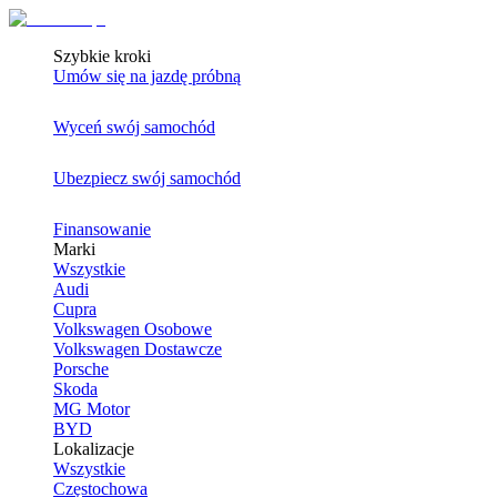
Szybkie kroki
Umów się na jazdę próbną
Wyceń swój samochód
Ubezpiecz swój samochód
Finansowanie
Marki
Wszystkie
Audi
Cupra
Volkswagen Osobowe
Volkswagen Dostawcze
Porsche
Skoda
MG Motor
BYD
Lokalizacje
Wszystkie
Częstochowa