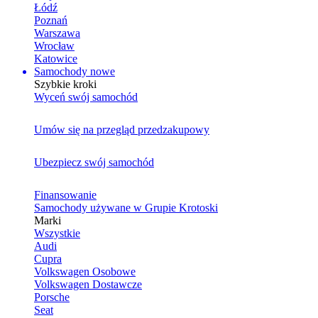
Łódź
Poznań
Warszawa
Wrocław
Katowice
Samochody nowe
Szybkie kroki
Wyceń swój samochód
Umów się na przegląd przedzakupowy
Ubezpiecz swój samochód
Finansowanie
Samochody używane w Grupie Krotoski
Marki
Wszystkie
Audi
Cupra
Volkswagen Osobowe
Volkswagen Dostawcze
Porsche
Seat