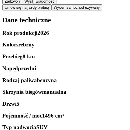
Zadzwoń
Wyślij wiadomość
Umów się na jazdę próbną
Wyceń samochód używany
Dane techniczne
Rok produkcji
2026
Kolor
srebrny
Przebieg
8 km
Napęd
przedni
Rodzaj paliwa
benzyna
Skrzynia biegów
manualna
Drzwi
5
Pojemność / moc
1496 cm³
Typ nadwozia
SUV