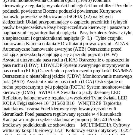
System monitorowania ciśnienia opon (TPMS) Kolumna
kierownicy z regulacją wysokości i odległości Immobilizer Przednie
poduszki powietrzne Boczne poduszki powietrzne Kurtynowe
poduszki powietrzne Mocowania ISOFIX (x2) na tylnych
siedzeniach Układ przypominający o zapięciu przednich i tylnych
pasów bezpieczeństwa Pasy bezpieczeństwa kierowcy i pasażera z
napinaczami i ogranicznikami napięcia Pasy bezpieczeństwa z tyłu
z napinaczami i ogranicznikami napięcia (P+L) Tylne czujniki
parkowania Kamera cofania HD z liniami prowadzącymi ADAS:
Automatyczne hamowanie awaryjne (AEB) Ostrzeżenie przed
kolizją z przeszkodą znajdującą się z przodu pojazdu (FCW)
Asystent utrzymania pasa ruchu (LKA) Ostrzeżenie o opuszczeniu
pasa ruchu (LDW): LDW/LDP System awaryjnego utrzymywania
pasa ruchu (ELK) Ostrzeżenie o przekroczeniu prędkości ISA/MSA
Ostrzeżenie o niestabilnej jeździe (UDW) Monitorowanie martwego
pola (BSD): Asystent zmiany pasa ruchu (LCA) Ostrzeganie o
ruchu poprzecznym z tyłu pojazdu (RCTA) System monitorowania
kierowcy (DMS) ŚWIATŁA Światła do jazdy dziennej LED
Reflektory halogenowe z regulacją wysokości Tylne światła LED
KOŁA Felgi stalowe 16” 215/60 R16 WNĘTRZE Tapicerka
materiałowa czarna Fotel kierowcy regulowany ręcznie w 6
kierunkach Fotel pasażera regulowany ręcznie w 4 kierunkach
Kanapa w drugim rzędzie składana w proporcji 60 : 40 Przedni
środkowy podłokietnik ze schowkiem MULTIMEDIA Cyfrowy
wirtualny kokpit kierowcy 12,3” Kolorowy ekran dotykowy 10,25”