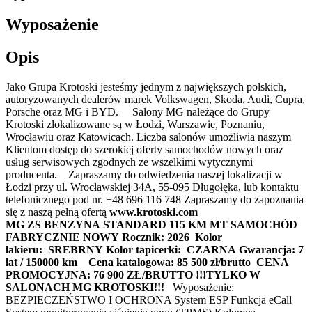
Wyposażenie
Opis
Jako Grupa Krotoski jesteśmy jednym z największych polskich,
autoryzowanych dealerów marek Volkswagen, Skoda, Audi, Cupra,
Porsche oraz MG i BYD. Salony MG należące do Grupy
Krotoski zlokalizowane są w Łodzi, Warszawie, Poznaniu,
Wrocławiu oraz Katowicach. Liczba salonów umożliwia naszym
Klientom dostęp do szerokiej oferty samochodów nowych oraz
usług serwisowych zgodnych ze wszelkimi wytycznymi
producenta. Zapraszamy do odwiedzenia naszej lokalizacji w
Łodzi przy ul. Wrocławskiej 34A, 55-095 Długołęka, lub kontaktu
telefonicznego pod nr. +48 696 116 748 Zapraszamy do zapoznania
się z naszą pełną ofertą
www.krotoski.com
MG ZS BENZYNA STANDARD 115 KM MT
SAMOCHÓD
FABRYCZNIE NOWY
Rocznik: 2026
Kolor
lakieru: SREBRNY
Kolor tapicerki: CZARNA
Gwarancja: 7
lat / 150000 km
Cena katalogowa: 85 500 zł/brutto
CENA
PROMOCYJNA: 76 900 ZŁ/BRUTTO !!!TYLKO W
SALONACH MG KROTOSKI!!!
Wyposażenie:
BEZPIECZEŃSTWO I OCHRONA System ESP Funkcja eCall