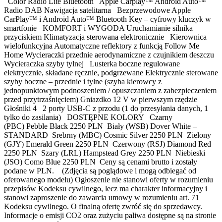
Color Radio Lite Bluetooth Apple Carplay™ Android Auto™
Radio DAB Nawigacja satelitarna Bezprzewodowe Apple
CarPlay™ i Android Auto™ Bluetooth Key – cyfrowy kluczyk w
smartfonie KOMFORT i WYGODA Uruchamianie silnika
przyciskiem Klimatyzacja sterowana elektronicznie Kierownica
wielofunkcyjna Automatyczne reflektory z funkcją Follow Me
Home Wycieraczki przednie aerodynamiczne z czujnikiem deszczu
Wycieraczka szyby tylnej Lusterka boczne regulowane
elektrycznie, składane ręcznie, podgrzewane Elektrycznie sterowane
szyby boczne – przednie i tylne (szyba kierowcy z
jednopunktowym podnoszeniem / opuszczaniem z zabezpieczeniem
przed przytrzaśnięciem) Gniazdko 12 V w pierwszym rzędzie
Głośniki 4 2 porty USB-C z przodu (1 do przesyłania danych, 1
tylko do zasilania) DOSTĘPNE KOLORY Czarny
(PBC) Pebble Black 2250 PLN Biały (WSB) Dover White –
STANDARD Srebrny (MBC) Cosmic Silver 2250 PLN Zielony
(GJY) Emerald Green 2250 PLN Czerwony (RSJ) Diamond Red
2250 PLN Szary (LRL) Hampstead Grey 2250 PLN Niebieski
(JSO) Como Blue 2250 PLN Ceny są cenami brutto i zostały
podane w PLN. (Zdjęcia są poglądowe i mogą odbiegać od
oferowanego modelu) Ogłoszenie nie stanowi oferty w rozumieniu
przepisów Kodeksu cywilnego, lecz ma charakter informacyjny i
stanowi zaproszenie do zawarcia umowy w rozumieniu art. 71
Kodeksu cywilnego. O finalną ofertę zwróć się do sprzedawcy.
Informacje o emisji CO2 oraz zużyciu paliwa dostępne są na stronie