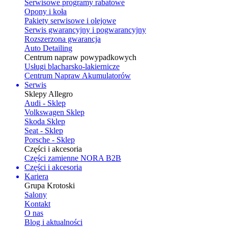
Serwisowe programy rabatowe
Opony i koła
Pakiety serwisowe i olejowe
Serwis gwarancyjny i pogwarancyjny
Rozszerzona gwarancja
Auto Detailing
Centrum napraw powypadkowych
Usługi blacharsko-lakiernicze
Centrum Napraw Akumulatorów
Serwis
Sklepy Allegro
Audi - Sklep
Volkswagen Sklep
Skoda Sklep
Seat - Sklep
Porsche - Sklep
Części i akcesoria
Części zamienne NORA B2B
Części i akcesoria
Kariera
Grupa Krotoski
Salony
Kontakt
O nas
Blog i aktualności