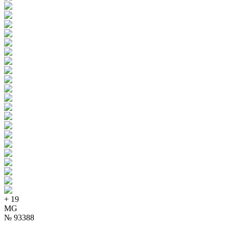
+
19
MG
№
93388