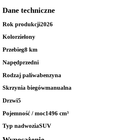
Dane techniczne
Rok produkcji
2026
Kolor
zielony
Przebieg
8 km
Napęd
przedni
Rodzaj paliwa
benzyna
Skrzynia biegów
manualna
Drzwi
5
Pojemność / moc
1496 cm³
Typ nadwozia
SUV
Wyposażenie