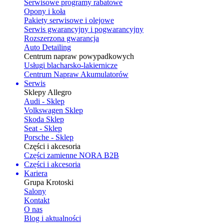
Serwisowe programy rabatowe
Opony i koła
Pakiety serwisowe i olejowe
Serwis gwarancyjny i pogwarancyjny
Rozszerzona gwarancja
Auto Detailing
Centrum napraw powypadkowych
Usługi blacharsko-lakiernicze
Centrum Napraw Akumulatorów
Serwis
Sklepy Allegro
Audi - Sklep
Volkswagen Sklep
Skoda Sklep
Seat - Sklep
Porsche - Sklep
Części i akcesoria
Części zamienne NORA B2B
Części i akcesoria
Kariera
Grupa Krotoski
Salony
Kontakt
O nas
Blog i aktualności