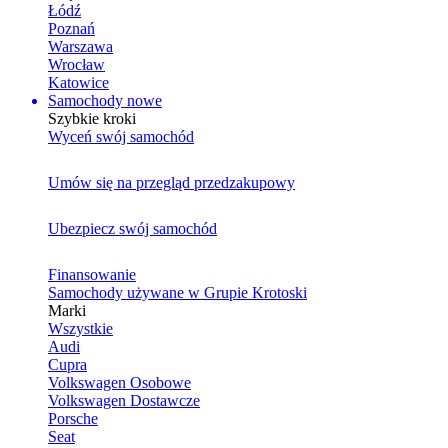
Łódź
Poznań
Warszawa
Wrocław
Katowice
Samochody nowe
Szybkie kroki
Wyceń swój samochód
Umów się na przegląd przedzakupowy
Ubezpiecz swój samochód
Finansowanie
Samochody używane w Grupie Krotoski
Marki
Wszystkie
Audi
Cupra
Volkswagen Osobowe
Volkswagen Dostawcze
Porsche
Seat