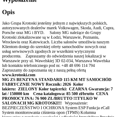
Opis
Jako Grupa Krotoski jesteśmy jednym z największych polskich,
autoryzowanych dealerów marek Volkswagen, Skoda, Audi, Cupra,
Porsche oraz MG i BYD. Salony MG należące do Grupy
Krotoski zlokalizowane są w Łodzi, Warszawie, Poznaniu,
Wrocławiu oraz Katowicach. Liczba salonów umożliwia naszym
Klientom dostęp do szerokiej oferty samochodów nowych oraz
usług serwisowych zgodnych ze wszelkimi wytycznymi
producenta. Zapraszamy do odwiedzenia naszej lokalizacji w
Warszawie przy ul. Wawelskiej 3D 02-034, Warszawa Wawelska
lub kontaktu telefonicznego pod nr. +48 48 696 114 794
Zapraszamy do zapoznania się z naszą pełną ofertą
www.krotoski.com
MG ZS BENZYNA STANDARD 115 KM MT
SAMOCHÓD
FABRYCZNIE NOWY
Rocznik: 2026
Kolor
lakieru: ZIELONY
Kolor tapicerki: CZARNA
Gwarancja: 7
lat / 150000 km
Cena katalogowa: 85 500 zł/brutto
CENA
PROMOCYJNA: 76 900 ZŁ/BRUTTO !!!TYLKO W
SALONACH MG KROTOSKI!!!
Wyposażenie:
BEZPIECZEŃSTWO I OCHRONA System ESP Funkcja eCall
System monitorowania ciśnienia opon (TPMS) Kolumna