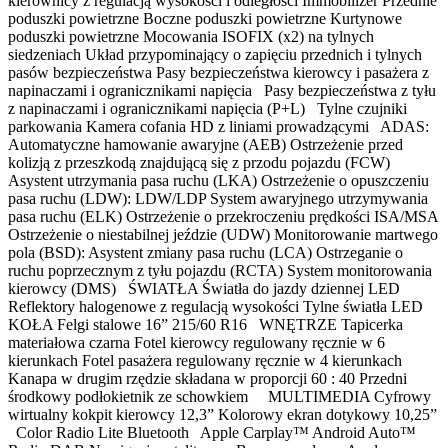
kierownicy z regulacją wysokości i odległości Immobilizer Przednie
poduszki powietrzne Boczne poduszki powietrzne Kurtynowe
poduszki powietrzne Mocowania ISOFIX (x2) na tylnych
siedzeniach Układ przypominający o zapięciu przednich i tylnych
pasów bezpieczeństwa Pasy bezpieczeństwa kierowcy i pasażera z
napinaczami i ogranicznikami napięcia Pasy bezpieczeństwa z tyłu
z napinaczami i ogranicznikami napięcia (P+L) Tylne czujniki
parkowania Kamera cofania HD z liniami prowadzącymi ADAS:
Automatyczne hamowanie awaryjne (AEB) Ostrzeżenie przed
kolizją z przeszkodą znajdującą się z przodu pojazdu (FCW)
Asystent utrzymania pasa ruchu (LKA) Ostrzeżenie o opuszczeniu
pasa ruchu (LDW): LDW/LDP System awaryjnego utrzymywania
pasa ruchu (ELK) Ostrzeżenie o przekroczeniu prędkości ISA/MSA
Ostrzeżenie o niestabilnej jeździe (UDW) Monitorowanie martwego
pola (BSD): Asystent zmiany pasa ruchu (LCA) Ostrzeganie o
ruchu poprzecznym z tyłu pojazdu (RCTA) System monitorowania
kierowcy (DMS) ŚWIATŁA Światła do jazdy dziennej LED
Reflektory halogenowe z regulacją wysokości Tylne światła LED
KOŁA Felgi stalowe 16” 215/60 R16 WNĘTRZE Tapicerka
materiałowa czarna Fotel kierowcy regulowany ręcznie w 6
kierunkach Fotel pasażera regulowany ręcznie w 4 kierunkach
Kanapa w drugim rzędzie składana w proporcji 60 : 40 Przedni
środkowy podłokietnik ze schowkiem MULTIMEDIA Cyfrowy
wirtualny kokpit kierowcy 12,3” Kolorowy ekran dotykowy 10,25”
Color Radio Lite Bluetooth Apple Carplay™ Android Auto™