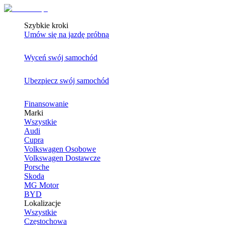
Szybkie kroki
Umów się na jazdę próbną
Wyceń swój samochód
Ubezpiecz swój samochód
Finansowanie
Marki
Wszystkie
Audi
Cupra
Volkswagen Osobowe
Volkswagen Dostawcze
Porsche
Skoda
MG Motor
BYD
Lokalizacje
Wszystkie
Częstochowa