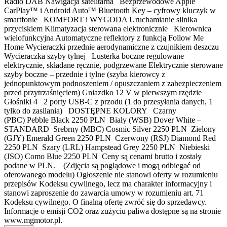
Radio DAB Nawigacja satelitarna Bezprzewodowe Apple
CarPlay™ i Android Auto™ Bluetooth Key – cyfrowy kluczyk w
smartfonie KOMFORT i WYGODA Uruchamianie silnika
przyciskiem Klimatyzacja sterowana elektronicznie Kierownica
wielofunkcyjna Automatyczne reflektory z funkcją Follow Me
Home Wycieraczki przednie aerodynamiczne z czujnikiem deszczu
Wycieraczka szyby tylnej Lusterka boczne regulowane
elektrycznie, składane ręcznie, podgrzewane Elektrycznie sterowane
szyby boczne – przednie i tylne (szyba kierowcy z
jednopunktowym podnoszeniem / opuszczaniem z zabezpieczeniem
przed przytrzaśnięciem) Gniazdko 12 V w pierwszym rzędzie
Głośniki 4 2 porty USB-C z przodu (1 do przesyłania danych, 1
tylko do zasilania) DOSTĘPNE KOLORY Czarny
(PBC) Pebble Black 2250 PLN Biały (WSB) Dover White –
STANDARD Srebrny (MBC) Cosmic Silver 2250 PLN Zielony
(GJY) Emerald Green 2250 PLN Czerwony (RSJ) Diamond Red
2250 PLN Szary (LRL) Hampstead Grey 2250 PLN Niebieski
(JSO) Como Blue 2250 PLN Ceny są cenami brutto i zostały
podane w PLN. (Zdjęcia są poglądowe i mogą odbiegać od
oferowanego modelu) Ogłoszenie nie stanowi oferty w rozumieniu
przepisów Kodeksu cywilnego, lecz ma charakter informacyjny i
stanowi zaproszenie do zawarcia umowy w rozumieniu art. 71
Kodeksu cywilnego. O finalną ofertę zwróć się do sprzedawcy.
Informacje o emisji CO2 oraz zużyciu paliwa dostępne są na stronie
www.mgmotor.pl.