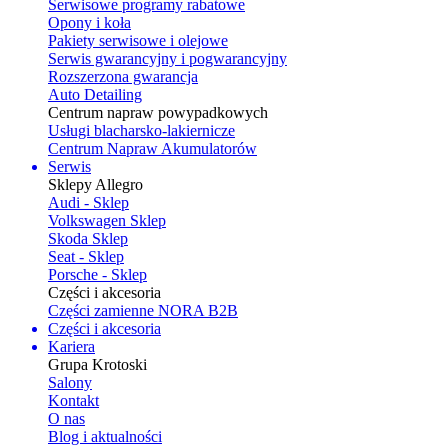
Serwisowe programy rabatowe
Opony i koła
Pakiety serwisowe i olejowe
Serwis gwarancyjny i pogwarancyjny
Rozszerzona gwarancja
Auto Detailing
Centrum napraw powypadkowych
Usługi blacharsko-lakiernicze
Centrum Napraw Akumulatorów
Serwis
Sklepy Allegro
Audi - Sklep
Volkswagen Sklep
Skoda Sklep
Seat - Sklep
Porsche - Sklep
Części i akcesoria
Części zamienne NORA B2B
Części i akcesoria
Kariera
Grupa Krotoski
Salony
Kontakt
O nas
Blog i aktualności