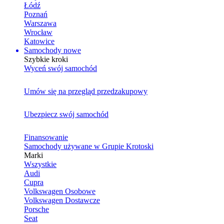
Łódź
Poznań
Warszawa
Wrocław
Katowice
Samochody nowe
Szybkie kroki
Wyceń swój samochód
Umów się na przegląd przedzakupowy
Ubezpiecz swój samochód
Finansowanie
Samochody używane w Grupie Krotoski
Marki
Wszystkie
Audi
Cupra
Volkswagen Osobowe
Volkswagen Dostawcze
Porsche
Seat