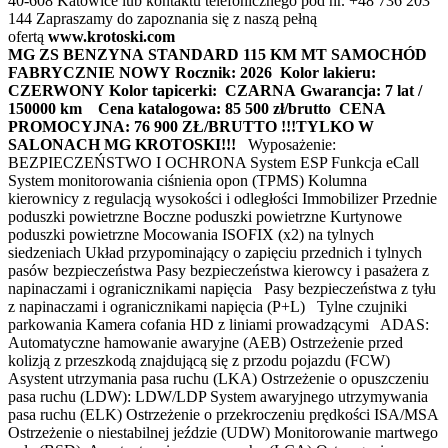
40-608 Katowice lub kontaktu telefonicznego pod nr. +48 736 203
144 Zapraszamy do zapoznania się z naszą pełną
ofertą
www.krotoski.com
MG ZS BENZYNA STANDARD 115 KM MT
SAMOCHÓD
FABRYCZNIE NOWY
Rocznik: 2026
Kolor lakieru:
CZERWONY
Kolor tapicerki: CZARNA
Gwarancja: 7 lat /
150000 km
Cena katalogowa: 85 500 zł/brutto
CENA
PROMOCYJNA: 76 900 ZŁ/BRUTTO !!!TYLKO W
SALONACH MG KROTOSKI!!!
Wyposażenie:
BEZPIECZEŃSTWO I OCHRONA System ESP Funkcja eCall
System monitorowania ciśnienia opon (TPMS) Kolumna
kierownicy z regulacją wysokości i odległości Immobilizer Przednie
poduszki powietrzne Boczne poduszki powietrzne Kurtynowe
poduszki powietrzne Mocowania ISOFIX (x2) na tylnych
siedzeniach Układ przypominający o zapięciu przednich i tylnych
pasów bezpieczeństwa Pasy bezpieczeństwa kierowcy i pasażera z
napinaczami i ogranicznikami napięcia Pasy bezpieczeństwa z tyłu
z napinaczami i ogranicznikami napięcia (P+L) Tylne czujniki
parkowania Kamera cofania HD z liniami prowadzącymi ADAS:
Automatyczne hamowanie awaryjne (AEB) Ostrzeżenie przed
kolizją z przeszkodą znajdującą się z przodu pojazdu (FCW)
Asystent utrzymania pasa ruchu (LKA) Ostrzeżenie o opuszczeniu
pasa ruchu (LDW): LDW/LDP System awaryjnego utrzymywania
pasa ruchu (ELK) Ostrzeżenie o przekroczeniu prędkości ISA/MSA
Ostrzeżenie o niestabilnej jeździe (UDW) Monitorowanie martwego