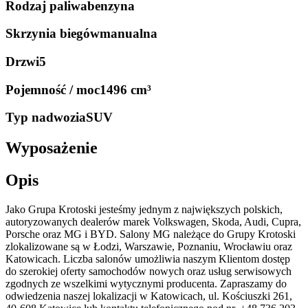
Rodzaj paliwa
benzyna
Skrzynia biegów
manualna
Drzwi
5
Pojemność / moc
1496 cm³
Typ nadwozia
SUV
Wyposażenie
Opis
Jako Grupa Krotoski jesteśmy jednym z największych polskich,
autoryzowanych dealerów marek Volkswagen, Skoda, Audi, Cupra,
Porsche oraz MG i BYD. Salony MG należące do Grupy Krotoski
zlokalizowane są w Łodzi, Warszawie, Poznaniu, Wrocławiu oraz
Katowicach. Liczba salonów umożliwia naszym Klientom dostęp
do szerokiej oferty samochodów nowych oraz usług serwisowych
zgodnych ze wszelkimi wytycznymi producenta. Zapraszamy do
odwiedzenia naszej lokalizacji w Katowicach, ul. Kościuszki 261,