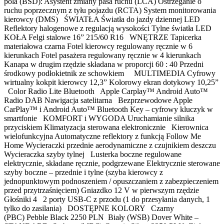
pola (BSD): Asystent zmiany pasa ruchu (LCA) Ostrzeganie o
ruchu poprzecznym z tyłu pojazdu (RCTA) System monitorowania
kierowcy (DMS) ŚWIATŁA Światła do jazdy dziennej LED
Reflektory halogenowe z regulacją wysokości Tylne światła LED
KOŁA Felgi stalowe 16” 215/60 R16 WNĘTRZE Tapicerka
materiałowa czarna Fotel kierowcy regulowany ręcznie w 6
kierunkach Fotel pasażera regulowany ręcznie w 4 kierunkach
Kanapa w drugim rzędzie składana w proporcji 60 : 40 Przedni
środkowy podłokietnik ze schowkiem MULTIMEDIA Cyfrowy
wirtualny kokpit kierowcy 12,3” Kolorowy ekran dotykowy 10,25”
Color Radio Lite Bluetooth Apple Carplay™ Android Auto™
Radio DAB Nawigacja satelitarna Bezprzewodowe Apple
CarPlay™ i Android Auto™ Bluetooth Key – cyfrowy kluczyk w
smartfonie KOMFORT i WYGODA Uruchamianie silnika
przyciskiem Klimatyzacja sterowana elektronicznie Kierownica
wielofunkcyjna Automatyczne reflektory z funkcją Follow Me
Home Wycieraczki przednie aerodynamiczne z czujnikiem deszczu
Wycieraczka szyby tylnej Lusterka boczne regulowane
elektrycznie, składane ręcznie, podgrzewane Elektrycznie sterowane
szyby boczne – przednie i tylne (szyba kierowcy z
jednopunktowym podnoszeniem / opuszczaniem z zabezpieczeniem
przed przytrzaśnięciem) Gniazdko 12 V w pierwszym rzędzie
Głośniki 4 2 porty USB-C z przodu (1 do przesyłania danych, 1
tylko do zasilania) DOSTĘPNE KOLORY Czarny
(PBC) Pebble Black 2250 PLN Biały (WSB) Dover White –