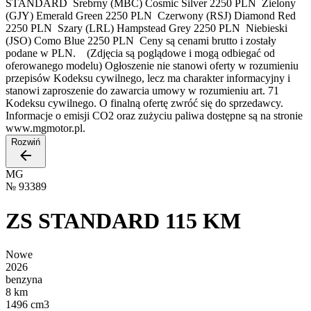
STANDARD Srebrny (MBC) Cosmic Silver 2250 PLN Zielony
(GJY) Emerald Green 2250 PLN Czerwony (RSJ) Diamond Red
2250 PLN Szary (LRL) Hampstead Grey 2250 PLN Niebieski
(JSO) Como Blue 2250 PLN Ceny są cenami brutto i zostały
podane w PLN. (Zdjęcia są poglądowe i mogą odbiegać od
oferowanego modelu) Ogłoszenie nie stanowi oferty w rozumieniu
przepisów Kodeksu cywilnego, lecz ma charakter informacyjny i
stanowi zaproszenie do zawarcia umowy w rozumieniu art. 71
Kodeksu cywilnego. O finalną ofertę zwróć się do sprzedawcy.
Informacje o emisji CO2 oraz zużyciu paliwa dostępne są na stronie
www.mgmotor.pl.
Rozwiń
MG
№
93389
ZS STANDARD 115 KM
Nowe
2026
benzyna
8 km
1496 cm3