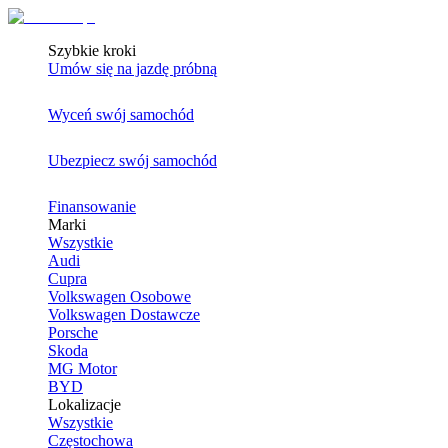
Szybkie kroki
Umów się na jazdę próbną
Wyceń swój samochód
Ubezpiecz swój samochód
Finansowanie
Marki
Wszystkie
Audi
Cupra
Volkswagen Osobowe
Volkswagen Dostawcze
Porsche
Skoda
MG Motor
BYD
Lokalizacje
Wszystkie
Częstochowa