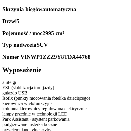
Skrzynia biegów
automatyczna
Drzwi
5
Pojemność / moc
2995 cm³
Typ nadwozia
SUV
Numer VIN
WP1ZZZ9Y8TDA44768
Wyposażenie
alufelgi
ESP (stabilizacja toru jazdy)
gniazdo USB
Isofix (punkty mocowania fotelika dziecięcego)
kierownica wielofunkcyjna
kolumna kierownicy regulowana elektrycznie
lampy przednie w technologii LED
Park Assistant - asystent parkowania
podgrzewane lusterka boczne
przyciemniane tylne szyby