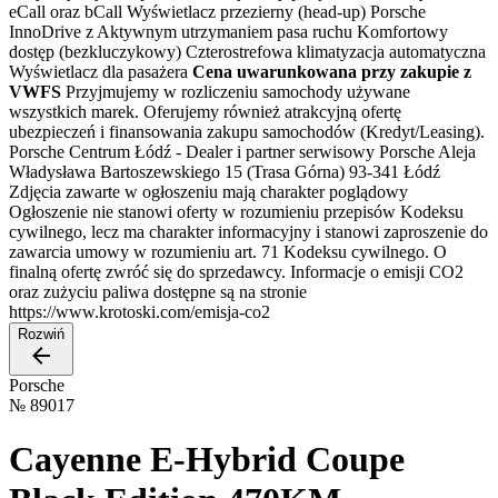
eCall oraz bCall Wyświetlacz przezierny (head-up) Porsche
InnoDrive z Aktywnym utrzymaniem pasa ruchu Komfortowy
dostęp (bezkluczykowy) Czterostrefowa klimatyzacja automatyczna
Wyświetlacz dla pasażera
Cena uwarunkowana przy zakupie z
VWFS
Przyjmujemy w rozliczeniu samochody używane
wszystkich marek. Oferujemy również atrakcyjną ofertę
ubezpieczeń i finansowania zakupu samochodów (Kredyt/Leasing).
Porsche Centrum Łódź - Dealer i partner serwisowy Porsche Aleja
Władysława Bartoszewskiego 15 (Trasa Górna) 93-341 Łódź
Zdjęcia zawarte w ogłoszeniu mają charakter poglądowy
Ogłoszenie nie stanowi oferty w rozumieniu przepisów Kodeksu
cywilnego, lecz ma charakter informacyjny i stanowi zaproszenie do
zawarcia umowy w rozumieniu art. 71 Kodeksu cywilnego. O
finalną ofertę zwróć się do sprzedawcy. Informacje o emisji CO2
oraz zużyciu paliwa dostępne są na stronie
https://www.krotoski.com/emisja-co2
Rozwiń
Porsche
№
89017
Cayenne E-Hybrid Coupe