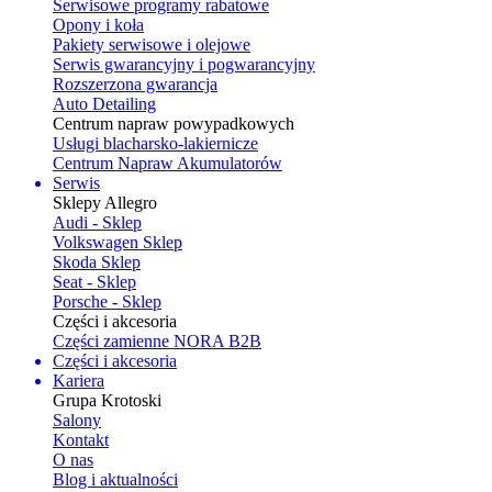
Serwisowe programy rabatowe
Opony i koła
Pakiety serwisowe i olejowe
Serwis gwarancyjny i pogwarancyjny
Rozszerzona gwarancja
Auto Detailing
Centrum napraw powypadkowych
Usługi blacharsko-lakiernicze
Centrum Napraw Akumulatorów
Serwis
Sklepy Allegro
Audi - Sklep
Volkswagen Sklep
Skoda Sklep
Seat - Sklep
Porsche - Sklep
Części i akcesoria
Części zamienne NORA B2B
Części i akcesoria
Kariera
Grupa Krotoski
Salony
Kontakt
O nas
Blog i aktualności