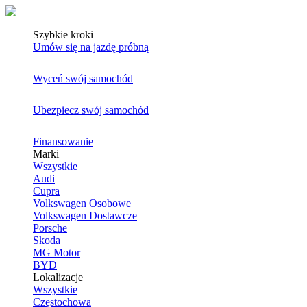
Szybkie kroki
Umów się na jazdę próbną
Wyceń swój samochód
Ubezpiecz swój samochód
Finansowanie
Marki
Wszystkie
Audi
Cupra
Volkswagen Osobowe
Volkswagen Dostawcze
Porsche
Skoda
MG Motor
BYD
Lokalizacje
Wszystkie
Częstochowa