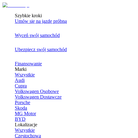
Szybkie kroki
Umów się na jazdę próbną
Wyceń swój samochód
Ubezpiecz swój samochód
Finansowanie
Marki
Wszystkie
Audi
Cupra
Volkswagen Osobowe
Volkswagen Dostawcze
Porsche
Skoda
MG Motor
BYD
Lokalizacje
Wszystkie
Częstochowa