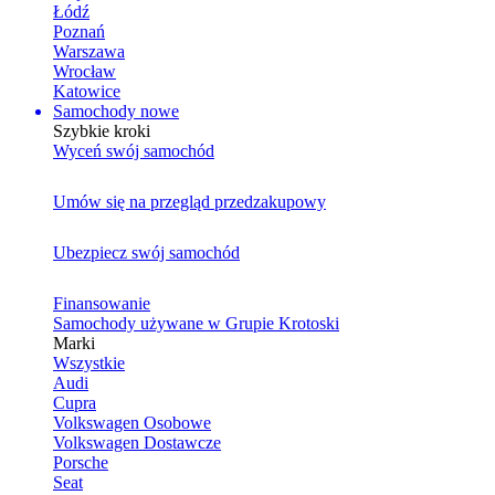
Łódź
Poznań
Warszawa
Wrocław
Katowice
Samochody nowe
Szybkie kroki
Wyceń swój samochód
Umów się na przegląd przedzakupowy
Ubezpiecz swój samochód
Finansowanie
Samochody używane w Grupie Krotoski
Marki
Wszystkie
Audi
Cupra
Volkswagen Osobowe
Volkswagen Dostawcze
Porsche
Seat