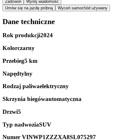
Zadzwoń
Wyślij wiadomość
Umów się na jazdę próbną
Wyceń samochód używany
Dane techniczne
Rok produkcji
2024
Kolor
czarny
Przebieg
5 km
Napęd
tylny
Rodzaj paliwa
elektryczny
Skrzynia biegów
automatyczna
Drzwi
5
Typ nadwozia
SUV
Numer VIN
WP1ZZZXA8SL075297