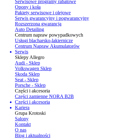
Serwisowe programy rabatowe
Opony i koła
Pakiety serwisowe i olejowe
Serwis gwarancyjny i pogwarancyjny
Rozszerzona gwarancja
Auto Detailing
Centrum napraw powypadkowych
Usługi blacharsko-lakiernicze
Centrum Napraw Akumulatorów
Serwis
Sklepy Allegro
Audi - Sklep
Volkswagen Sklep
Skoda Sklep
Seat - Sklep
Porsche - Sklep
Części i akcesoria
Części zamienne NORA B2B
Części i akcesoria
Kariera
Grupa Krotoski
Salony
Kontakt
O nas
Blog i aktualności