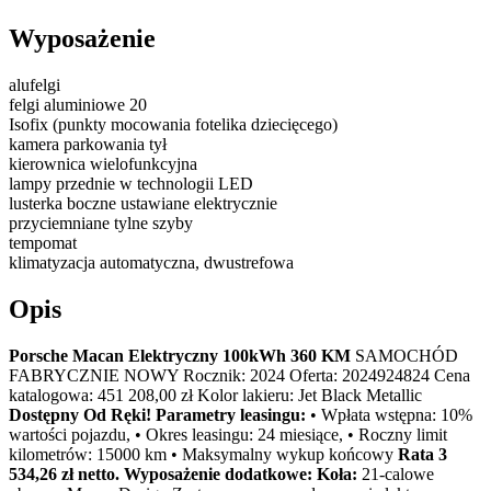
Wyposażenie
alufelgi
felgi aluminiowe 20
Isofix (punkty mocowania fotelika dziecięcego)
kamera parkowania tył
kierownica wielofunkcyjna
lampy przednie w technologii LED
lusterka boczne ustawiane elektrycznie
przyciemniane tylne szyby
tempomat
klimatyzacja automatyczna, dwustrefowa
Opis
Porsche Macan Elektryczny 100kWh 360 KM
SAMOCHÓD
FABRYCZNIE NOWY Rocznik: 2024 Oferta: 2024924824 Cena
katalogowa: 451 208,00 zł Kolor lakieru: Jet Black Metallic
Dostępny Od Ręki!
Parametry leasingu:
• Wpłata wstępna: 10%
wartości pojazdu, • Okres leasingu: 24 miesiące, • Roczny limit
kilometrów: 15000 km • Maksymalny wykup końcowy
Rata 3
534,26 zł netto.
Wyposażenie dodatkowe:
Koła:
21-calowe