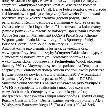
obręcze Macan Design Zestaw naprawczy do opon i elektryczna
sprężarka
Kolorystyka wnętrza i fotele:
Wnętrze w kolorach
standardowych: czarnym i Chalk Beige Fotele komfortowe z przodu
(14-kierunkowa regulacja elektryczna)
Nadwozie:
Obramowania
bocznych szyb w kolorze czarnym (wysoki połysk) Dach
panoramiczny Relingi dachowe z aluminium w kolorze czarnym
Oznaczenie modelu i logo „electric” lakierowane na kolor czarny
(wysoki połysk) Zawieszenie ze stalowymi sprężynami i Porsche
Active Suspension Management (PASM) Pakiet Sport Chrono
Wspomaganie układu kierowniczego Plus Sportowy dźwięk
Porsche Electric Sport Sound Reflektory LED Matrix
Automatycznie przyciemniane lusterka: zewnętrzne oraz
wewnętrzne Przyciemnione szyby
Wnętrze:
Pakiet akcentujący z
elementami w kolorze czarnym Kierownica sportowa GT
wykończona skórą, podgrzewana
Technologia:
Widok otoczenia
(kamery 360°) z Aktywnym asystentem parkowania Tempomat
adaptacyjny Komfortowy dostęp System kontroli jakości powietrza
Boczne poduszki powietrzne z tyłu Gniazdo 230 V w przestrzeni
bagażowej Wyświetlacz dla pasażera Nagłośnienie BOSE®
Surround Sound System
Cena uwarunkowana przy zakupie z
VWFS
Przyjmujemy w rozliczeniu samochody używane
wszystkich marek. Oferujemy również atrakcyjną ofertę
ubezpieczeń i finansowania zakupu samochodów (Kredyt/Leasing).
Porsche Centrum Łódź - Dealer i partner serwisowy Porsche Aleja
Władysława Bartoszewskiego 15 (Trasa Górna) 93-341 Łódź