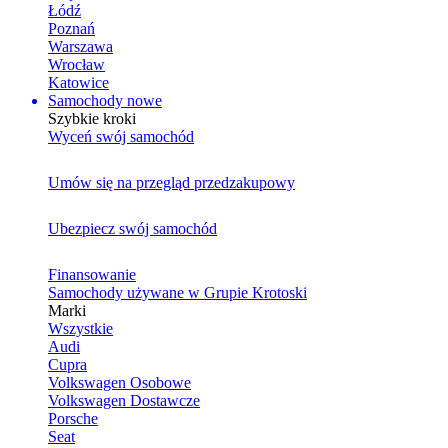
Łódź
Poznań
Warszawa
Wrocław
Katowice
Samochody nowe
Szybkie kroki
Wyceń swój samochód
Umów się na przegląd przedzakupowy
Ubezpiecz swój samochód
Finansowanie
Samochody używane w Grupie Krotoski
Marki
Wszystkie
Audi
Cupra
Volkswagen Osobowe
Volkswagen Dostawcze
Porsche
Seat