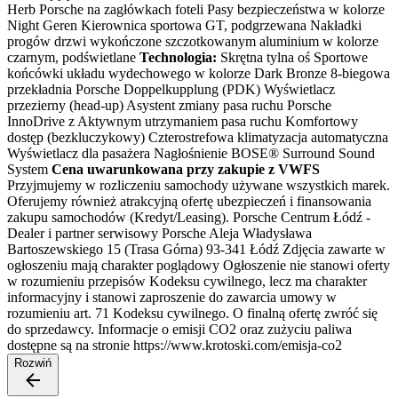
Herb Porsche na zagłówkach foteli Pasy bezpieczeństwa w kolorze
Night Geren Kierownica sportowa GT, podgrzewana Nakładki
progów drzwi wykończone szczotkowanym aluminium w kolorze
czarnym, podświetlane
Technologia:
Skrętna tylna oś Sportowe
końcówki układu wydechowego w kolorze Dark Bronze 8-biegowa
przekładnia Porsche Doppelkupplung (PDK) Wyświetlacz
przezierny (head-up) Asystent zmiany pasa ruchu Porsche
InnoDrive z Aktywnym utrzymaniem pasa ruchu Komfortowy
dostęp (bezkluczykowy) Czterostrefowa klimatyzacja automatyczna
Wyświetlacz dla pasażera Nagłośnienie BOSE® Surround Sound
System
Cena uwarunkowana przy zakupie z VWFS
Przyjmujemy w rozliczeniu samochody używane wszystkich marek.
Oferujemy również atrakcyjną ofertę ubezpieczeń i finansowania
zakupu samochodów (Kredyt/Leasing). Porsche Centrum Łódź -
Dealer i partner serwisowy Porsche Aleja Władysława
Bartoszewskiego 15 (Trasa Górna) 93-341 Łódź Zdjęcia zawarte w
ogłoszeniu mają charakter poglądowy Ogłoszenie nie stanowi oferty
w rozumieniu przepisów Kodeksu cywilnego, lecz ma charakter
informacyjny i stanowi zaproszenie do zawarcia umowy w
rozumieniu art. 71 Kodeksu cywilnego. O finalną ofertę zwróć się
do sprzedawcy. Informacje o emisji CO2 oraz zużyciu paliwa
dostępne są na stronie https://www.krotoski.com/emisja-co2
Rozwiń