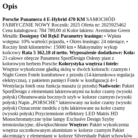
Opis
Porsche Panamera 4 E-Hybrid 470 KM
SAMOCHÓD
FABRYCZNIE NOWY Rocznik: 2025 Oferta nr: 2025925462
Cena katalogowa: 784 789,00 zł Kolor lakieru: Aventurine Green
Metallic
Dostępny Od Ręki!
Parametry leasingu:
• Wpłata
wstępna: 10% wartości pojazdu, • Okres leasingu: 24 miesiące, •
Roczny limit kilometrów: 15000 km • Maksymalny wykup
końcowy
Rata 5 362,18 zł netto.
Wyposażenie dodatkowe:
Koła:
21-calowe obręcze Panamera SportDesign Osłony piast z
kolorowym herbem Porsche
Kolorystyka wnętrza i fotele:
Wnętrze wykończone gładką skórą w dwóch kolorach: czarnym i
Night Green Fotele komfortowe z przodu (14-kierunkowa regulacja
elektryczna), z pakietem pamięci Fotele w konfiguracji 4+1
Wentylacja foteli oraz funkcja masażu (z przodu)
Nadwozie:
Pakiet
SportDesign z elementami lakierowanymi na kolor czarny (wysoki
połysk) Obramowania bocznych szyb w kolorze czarnym (wysoki
połysk) Napis „PORSCHE” lakierowany na kolor czarny (wysoki
połysk) Oznaczenie modelu z tyłu lakierowane na kolor czarny
(wysoki połysk) Przyciemnione reflektory LED Matrix HD
Monochromatyczne tylne lampy Exclusive Design Szyby
termoizolacyjne, dźwiękochłonne
Wnętrze:
Pakiet wykończenia
wnętrza szczotkowanym aluminium w kolorze czarnym Pakiet
akcentujący z elementami w kolorze Silvershade Pakiet schowków