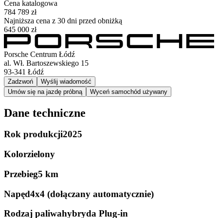
Cena katalogowa
784 789 zł
Najniższa cena z 30 dni przed obniżką
645 000 zł
Porsche Centrum Łódź
al. Wł. Bartoszewskiego 15
93-341
Łódź
Zadzwoń
Wyślij wiadomość
Umów się na jazdę próbną
Wyceń samochód używany
Dane techniczne
Rok produkcji
2025
Kolor
zielony
Przebieg
5 km
Napęd
4x4 (dołączany automatycznie)
Rodzaj paliwa
hybryda Plug-in