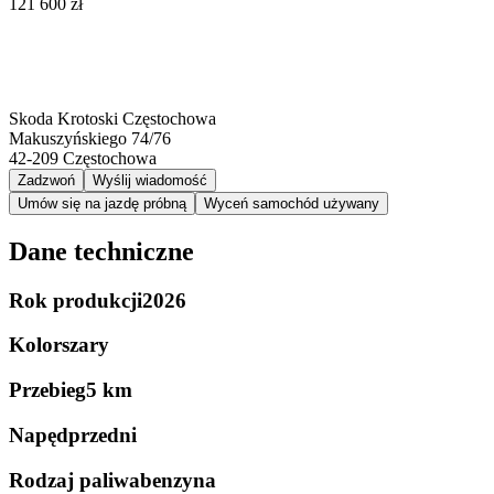
121 600 zł
Skoda Krotoski Częstochowa
Makuszyńskiego 74/76
42-209
Częstochowa
Zadzwoń
Wyślij wiadomość
Umów się na jazdę próbną
Wyceń samochód używany
Dane techniczne
Rok produkcji
2026
Kolor
szary
Przebieg
5 km
Napęd
przedni
Rodzaj paliwa
benzyna