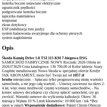
lusterka boczne ustawiane elektrycznie
ogranicznik prędkości
podgrzewane lusterka boczne
tapicerka materiałowa
tempomat
ekran dotykowy
ESP (stabilizacja toru jazdy)
system hamowania awaryjnego dla ochrony pieszych
system nagłośnienia
Opis
Škoda Kamiq Drive 1.0 TSI 115 KM 7-biegowa DSG
SAMOCHÓD FABRYCZNIE NOWY Rocznik: 2026 Oferta nr:
2026373629 Cena katalogowa: 136 700,00 zł Kolor lakieru: Szary
Graphite metalizowany Nowa Skoda w specjalnej ofercie Kredyt
JAK ABONAMENT, może być Twoja już od
1057 zł
brutto
miesięcznie. - Spłacasz tylko prognozowaną utratę wartości
samochodu, a nie jego całą wartość, - Umowę zawierasz na okres 2-
4 lat, więc masz możliwość częstej wymiany samochodów, - Na
koniec umowy decydujesz czy chcesz spłacić samochód, czy go
zwrócić. Warunki ramowe do wyliczenia kalkulacji: Okres: 36
miesiący Wpłata 10 % Limit kilometrów: 10 000 km / rok *Bez
opon w ratach
Wyposażenie dodatkowe:
Pakiet Chrom Obręcze