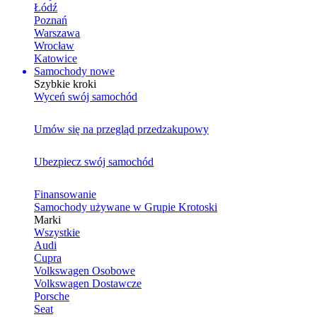
Łódź
Poznań
Warszawa
Wrocław
Katowice
Samochody nowe
Szybkie kroki
Wyceń swój samochód
Umów się na przegląd przedzakupowy
Ubezpiecz swój samochód
Finansowanie
Samochody używane w Grupie Krotoski
Marki
Wszystkie
Audi
Cupra
Volkswagen Osobowe
Volkswagen Dostawcze
Porsche
Seat