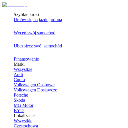
Szybkie kroki
Umów się na jazdę próbną
Wyceń swój samochód
Ubezpiecz swój samochód
Finansowanie
Marki
Wszystkie
Audi
Cupra
Volkswagen Osobowe
Volkswagen Dostawcze
Porsche
Skoda
MG Motor
BYD
Lokalizacje
Wszystkie
Częstochowa