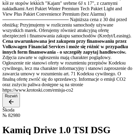
kół ze stopów lekkich "Kajam" srebrne 6J x 17", z czarnymi
nakładkami Aeri Pakiet Winter Premium Tech Pakiet Light and
View Plus Pakiet Convenience Premium (bez Alarmu)
──────────────────── Najniższa cena z 30 dni przed
obniżką: Przyjmujemy w rozliczeniu samochody używane
wszystkich marek. Oferujemy również atrakcyjną ofertę
ubezpieczeń i finansowania zakupu samochodów (Kredyt/Leasing).
Cena uwarunkowana jest zakupem przy finansowaniu przez
Volkswagen Financial Services i może się różnić w przypadku
innych form finansowania - o szczegóły zapytaj handlowców.
Zdjęcia zawarte w ogłoszeniu mają charakter poglądowy.
Ogłoszenie nie stanowi oferty w rozumieniu przepisów Kodeksu
cywilnego, lecz ma charakter informacyjny i stanowi zaproszenie do
zawarcia umowy w rozumieniu art. 71 Kodeksu cywilnego. O
finalną ofertę zwróć się do sprzedawcy. Informacje o emisji CO2
oraz zużyciu paliwa dostępne są na stronie
https://www.krotoski.com/emisja-co2
Rozwiń
Škoda
№
82980
Kamiq Drive 1.0 TSI DSG