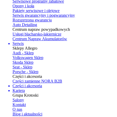
Serwisowe programy rabatowe
Opony i koła
Pakiety serwisowe i olejowe
Serwis gwarancyjny i pogwarancyjny
Rozszerzona gwarancja
Auto Detailing
Centrum napraw powypadkowych
Usługi blacharsko-lakiernicze
Centrum Napraw Akumulatorów
Serwis
Sklepy Allegro
Audi - Sklep
Volkswagen Sklep
Skoda Sklep
Seat - Sklep
Porsche - Sklep
Części i akcesoria
Części zamienne NORA B2B
Części i akcesoria
Kariera
Grupa Krotoski
Salony
Kontakt
O nas
Blog i aktualności