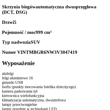
Skrzynia biegów
automatyczna dwusprzęgłowa
(DCT, DSG)
Drzwi
5
Pojemność / moc
999 cm³
Typ nadwozia
SUV
Numer VIN
TMBGR6NW3V3047419
Wyposażenie
alufelgi
felgi aluminiowe 16
gniazdo USB
Isofix (punkty mocowania fotelika dziecięcego)
kamera parkowania tył
kierownica wielofunkcyjna
klimatyzacja automatyczna, dwustrefowa
lampy przeciwmgielne
lampy przednie w technologii LED