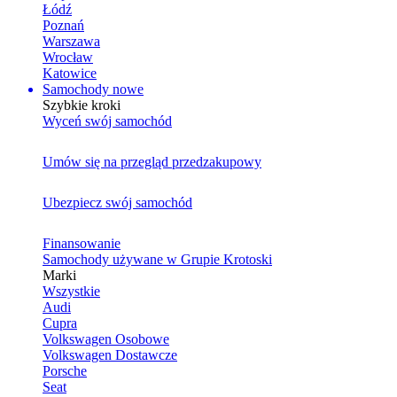
Łódź
Poznań
Warszawa
Wrocław
Katowice
Samochody nowe
Szybkie kroki
Wyceń swój samochód
Umów się na przegląd przedzakupowy
Ubezpiecz swój samochód
Finansowanie
Samochody używane w Grupie Krotoski
Marki
Wszystkie
Audi
Cupra
Volkswagen Osobowe
Volkswagen Dostawcze
Porsche
Seat