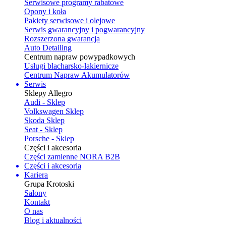
Serwisowe programy rabatowe
Opony i koła
Pakiety serwisowe i olejowe
Serwis gwarancyjny i pogwarancyjny
Rozszerzona gwarancja
Auto Detailing
Centrum napraw powypadkowych
Usługi blacharsko-lakiernicze
Centrum Napraw Akumulatorów
Serwis
Sklepy Allegro
Audi - Sklep
Volkswagen Sklep
Skoda Sklep
Seat - Sklep
Porsche - Sklep
Części i akcesoria
Części zamienne NORA B2B
Części i akcesoria
Kariera
Grupa Krotoski
Salony
Kontakt
O nas
Blog i aktualności