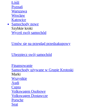
Łódź
Poznań
Warszawa
Wrocław
Katowice
Samochody nowe
Szybkie kroki
Wyceń swój samochód
Umów się na przegląd przedzakupowy
Ubezpiecz swój samochód
Finansowanie
Samochody używane w Grupie Krotoski
Marki
Wszystkie
Audi
Cupra
Volkswagen Osobowe
Volkswagen Dostawcze
Porsche
Seat