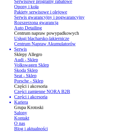
Serwisowe programy rabatowe
Opony i koła
Pakiety serwisowe i olejowe
Serwis gwarancyjny i pogwarancyjny
Rozszerzona gwarancja
Auto Detailing
Centrum napraw powypadkowych
Usługi blacharsko-lakiernicze
Centrum Napraw Akumulatorów
Serwis
Sklepy Allegro
Audi - Sklep
Volkswagen Sklep
Skoda Sklep
Seat - Sklep
Porsche - Sklep
Części i akcesoria
Części zamienne NORA B2B
Części i akcesoria
Kariera
Grupa Krotoski
Salony
Kontakt
O nas
Blog i aktualności