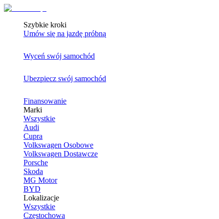
Szybkie kroki
Umów się na jazdę próbną
Wyceń swój samochód
Ubezpiecz swój samochód
Finansowanie
Marki
Wszystkie
Audi
Cupra
Volkswagen Osobowe
Volkswagen Dostawcze
Porsche
Skoda
MG Motor
BYD
Lokalizacje
Wszystkie
Częstochowa