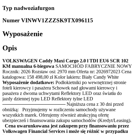
Typ nadwozia
furgon
Numer VIN
WV1ZZZSK9TX096115
Wyposażenie
Opis
VOLKSWAGEN Caddy Maxi Cargo 2.0 l TDI EU6 SCR 102
KM manualna 6-biegowa
SAMOCHÓD FABRYCZNIE NOWY
Rocznik: 2026 Rozstaw osi: 2970 mm Oferta nr: 2026972023 Cena
katalogowa: 158 498,00 zł Kolor lakieru: Biały Candy White
Wyposażenie dodatkowe:
Podłokietniki po wewnętrznej stronie
foteli kierowcy i pasażera Schowek nad głowami kierowcy i
pasażera z dwoma uchwytami Reflektory LED oraz światła do
jazdy dziennej typu LED Reflektory tylne LED
─────────────────── Najniższa cena z 30 dni przed
obniżką: Przyjmujemy w rozliczeniu samochody używane
wszystkich marek. Oferujemy również atrakcyjną ofertę
ubezpieczeń i finansowania zakupu samochodów (Kredyt/Leasing).
Cena uwarunkowana jest zakupem przy finansowaniu przez
Volkswagen Financial Services i może się różnić w przypadku