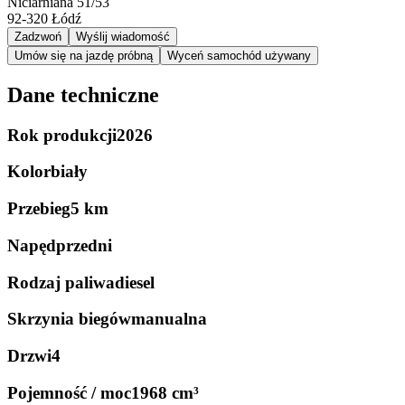
Niciarniana 51/53
92-320
Łódź
Zadzwoń
Wyślij wiadomość
Umów się na jazdę próbną
Wyceń samochód używany
Dane techniczne
Rok produkcji
2026
Kolor
biały
Przebieg
5 km
Napęd
przedni
Rodzaj paliwa
diesel
Skrzynia biegów
manualna
Drzwi
4
Pojemność / moc
1968 cm³