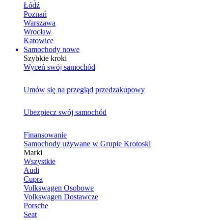
Łódź
Poznań
Warszawa
Wrocław
Katowice
Samochody nowe
Szybkie kroki
Wyceń swój samochód
Umów się na przegląd przedzakupowy
Ubezpiecz swój samochód
Finansowanie
Samochody używane w Grupie Krotoski
Marki
Wszystkie
Audi
Cupra
Volkswagen Osobowe
Volkswagen Dostawcze
Porsche
Seat