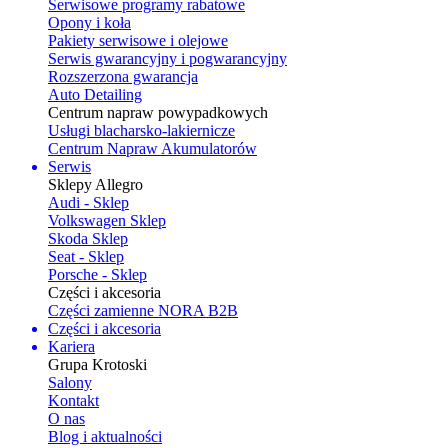
Serwisowe programy rabatowe
Opony i koła
Pakiety serwisowe i olejowe
Serwis gwarancyjny i pogwarancyjny
Rozszerzona gwarancja
Auto Detailing
Centrum napraw powypadkowych
Usługi blacharsko-lakiernicze
Centrum Napraw Akumulatorów
Serwis
Sklepy Allegro
Audi - Sklep
Volkswagen Sklep
Skoda Sklep
Seat - Sklep
Porsche - Sklep
Części i akcesoria
Części zamienne NORA B2B
Części i akcesoria
Kariera
Grupa Krotoski
Salony
Kontakt
O nas
Blog i aktualności