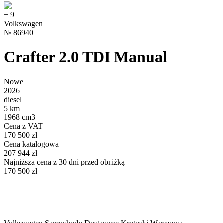
+
9
Volkswagen
№
86940
Crafter 2.0 TDI Manual
Nowe
2026
diesel
5 km
1968 cm3
Cena z VAT
170 500 zł
Cena katalogowa
207 944 zł
Najniższa cena z 30 dni przed obniżką
170 500 zł
Volkswagen Samochody Dostawcze Krotoski Warszawa