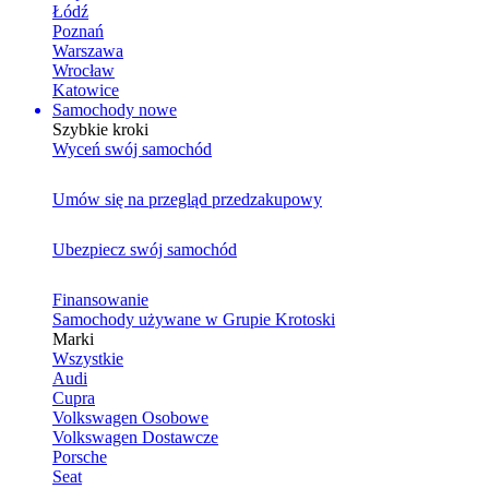
Łódź
Poznań
Warszawa
Wrocław
Katowice
Samochody nowe
Szybkie kroki
Wyceń swój samochód
Umów się na przegląd przedzakupowy
Ubezpiecz swój samochód
Finansowanie
Samochody używane w Grupie Krotoski
Marki
Wszystkie
Audi
Cupra
Volkswagen Osobowe
Volkswagen Dostawcze
Porsche
Seat