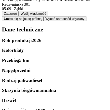
Radzymińska 301
05-091
Ząbki
Zadzwoń
Wyślij wiadomość
Umów się na jazdę próbną
Wyceń samochód używany
Dane techniczne
Rok produkcji
2026
Kolor
biały
Przebieg
5 km
Napęd
przedni
Rodzaj paliwa
diesel
Skrzynia biegów
manualna
Drzwi
4