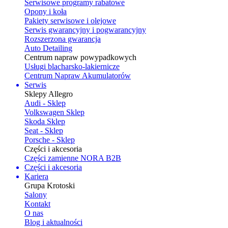
Serwisowe programy rabatowe
Opony i koła
Pakiety serwisowe i olejowe
Serwis gwarancyjny i pogwarancyjny
Rozszerzona gwarancja
Auto Detailing
Centrum napraw powypadkowych
Usługi blacharsko-lakiernicze
Centrum Napraw Akumulatorów
Serwis
Sklepy Allegro
Audi - Sklep
Volkswagen Sklep
Skoda Sklep
Seat - Sklep
Porsche - Sklep
Części i akcesoria
Części zamienne NORA B2B
Części i akcesoria
Kariera
Grupa Krotoski
Salony
Kontakt
O nas
Blog i aktualności