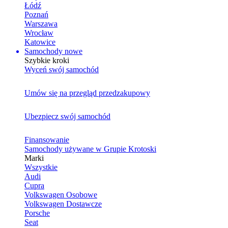
Łódź
Poznań
Warszawa
Wrocław
Katowice
Samochody nowe
Szybkie kroki
Wyceń swój samochód
Umów się na przegląd przedzakupowy
Ubezpiecz swój samochód
Finansowanie
Samochody używane w Grupie Krotoski
Marki
Wszystkie
Audi
Cupra
Volkswagen Osobowe
Volkswagen Dostawcze
Porsche
Seat