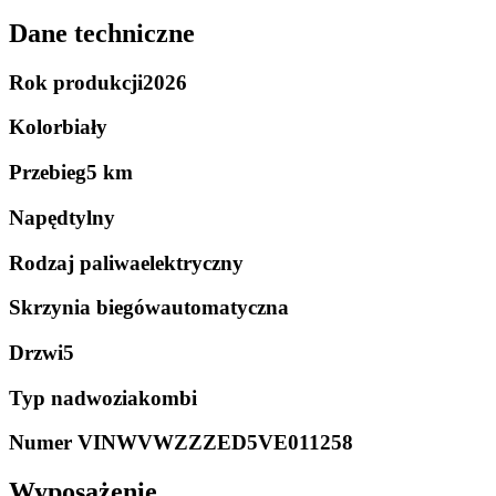
Dane techniczne
Rok produkcji
2026
Kolor
biały
Przebieg
5 km
Napęd
tylny
Rodzaj paliwa
elektryczny
Skrzynia biegów
automatyczna
Drzwi
5
Typ nadwozia
kombi
Numer VIN
WVWZZZED5VE011258
Wyposażenie