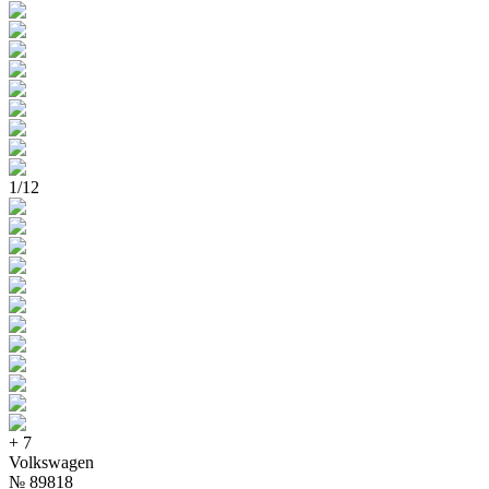
1
/
12
+
7
Volkswagen
№
89818