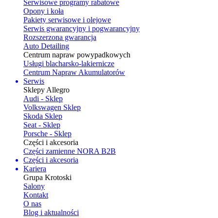
Serwisowe programy rabatowe
Opony i koła
Pakiety serwisowe i olejowe
Serwis gwarancyjny i pogwarancyjny
Rozszerzona gwarancja
Auto Detailing
Centrum napraw powypadkowych
Usługi blacharsko-lakiernicze
Centrum Napraw Akumulatorów
Serwis
Sklepy Allegro
Audi - Sklep
Volkswagen Sklep
Skoda Sklep
Seat - Sklep
Porsche - Sklep
Części i akcesoria
Części zamienne NORA B2B
Części i akcesoria
Kariera
Grupa Krotoski
Salony
Kontakt
O nas
Blog i aktualności