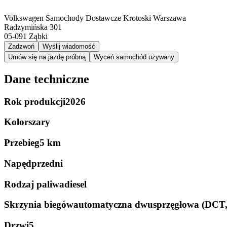
Volkswagen Samochody Dostawcze Krotoski Warszawa
Radzymińska 301
05-091
Ząbki
Zadzwoń
Wyślij wiadomość
Umów się na jazdę próbną
Wyceń samochód używany
Dane techniczne
Rok produkcji
2026
Kolor
szary
Przebieg
5 km
Napęd
przedni
Rodzaj paliwa
diesel
Skrzynia biegów
automatyczna dwusprzęgłowa (DCT
Drzwi
5