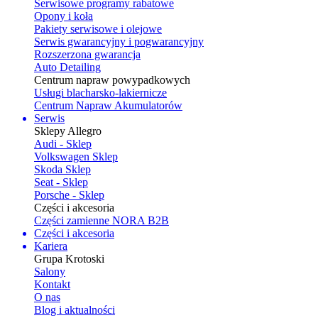
Serwisowe programy rabatowe
Opony i koła
Pakiety serwisowe i olejowe
Serwis gwarancyjny i pogwarancyjny
Rozszerzona gwarancja
Auto Detailing
Centrum napraw powypadkowych
Usługi blacharsko-lakiernicze
Centrum Napraw Akumulatorów
Serwis
Sklepy Allegro
Audi - Sklep
Volkswagen Sklep
Skoda Sklep
Seat - Sklep
Porsche - Sklep
Części i akcesoria
Części zamienne NORA B2B
Części i akcesoria
Kariera
Grupa Krotoski
Salony
Kontakt
O nas
Blog i aktualności