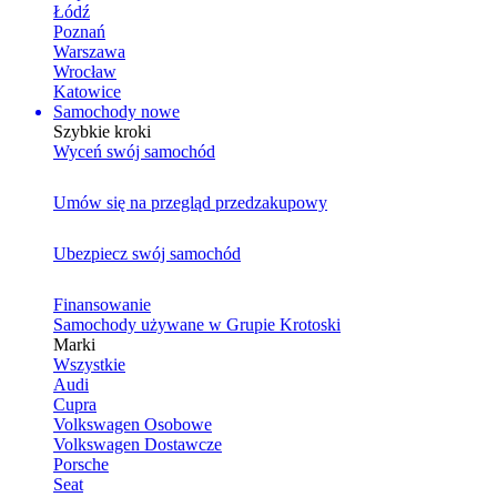
Łódź
Poznań
Warszawa
Wrocław
Katowice
Samochody nowe
Szybkie kroki
Wyceń swój samochód
Umów się na przegląd przedzakupowy
Ubezpiecz swój samochód
Finansowanie
Samochody używane w Grupie Krotoski
Marki
Wszystkie
Audi
Cupra
Volkswagen Osobowe
Volkswagen Dostawcze
Porsche
Seat