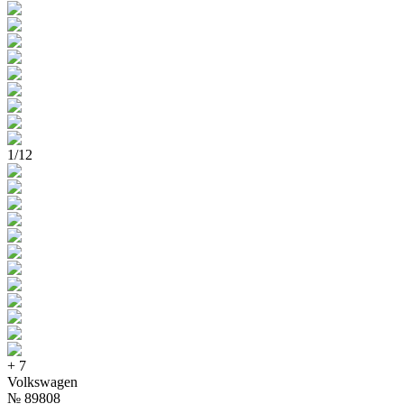
1
/
12
+
7
Volkswagen
№
89808