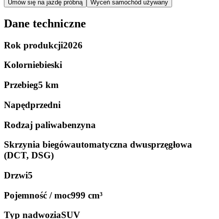
Umów się na jazdę próbną
Wyceń samochód używany
Dane techniczne
Rok produkcji
2026
Kolor
niebieski
Przebieg
5 km
Napęd
przedni
Rodzaj paliwa
benzyna
Skrzynia biegów
automatyczna dwusprzęgłowa
(DCT, DSG)
Drzwi
5
Pojemność / moc
999 cm³
Typ nadwozia
SUV