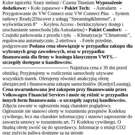
Kolor tapicerki: Szary melanż / Czarna Titanium
Wyposażenie
dodatkowe:
• Koło zapasowe •
Pakiet Tech:
- Autoalarm -
Przygotowanie do VW Connect oraz VW Connect Plus - System
radiowy Ready2Discover z usługą "Streaming&Internet", z
wyświetlaczem 8" - Keyless Access - bezkluczykowy dostęp i
uruchamianie samochodu [dla Autoalarmu] •
Pakiet Comfort:
-
Czujniki parkowania z przodu i tyłu - Klimatyzacja "Climatronic",
regulowana automatycznie, 2-strefowa - Fotele przednie,
podgrzewane
Podana cena obowiązuje w przypadku zakupu dla
wybranych grup zawodowych, oraz w przypadku
finansowania dla firmy w leasingu klasycznym VWFS. -
szczegóły dostępne u handlowców.
──────────────────── Najniższa cena z 30 dni przed
obniżką: Przyjmujemy w rozliczeniu samochody używane
wszystkich marek. Oferujemy również atrakcyjną ofertę
ubezpieczeń i finansowania zakupu samochodów (Kredyt/Leasing).
Cena uwarunkowana jest zakupem przy finansowaniu przez
Volkswagen Financial Services i może się różnić w przypadku
innych form finansowania - o szczegóły zapytaj handlowców.
Zdjęcia zawarte w ogłoszeniu mają charakter poglądowy.
Ogłoszenie nie stanowi oferty w rozumieniu przepisów Kodeksu
cywilnego, lecz ma charakter informacyjny i stanowi zaproszenie do
zawarcia umowy w rozumieniu art. 71 Kodeksu cywilnego. O
finalną ofertę zwróć się do sprzedawcy. Informacje o emisji CO2
oraz zużyciu paliwa dostępne są na stronie