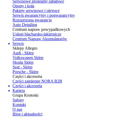
Serwisowe programy rabatowe
Opony i koła
Pakiety serwisowe i olejowe
Serwis gwarancyjny i pogwarancyjny
Rozszerzona gwarancja
Auto Detailing
Centrum napraw powypadkowych
Usługi blacharsko-lakiernicze
Centrum Napraw Akumulatorów
Serwis
Sklepy Allegro
Audi - Sklep
Volkswagen Sklep
Skoda Sklep
Seat - Sklep
Porsche - Sklep
Części i akcesoria
Części zamienne NORA B2B
Części i akcesoria
Kariera
Grupa Krotoski
Salony
Kontakt
O nas
Blog i aktualności