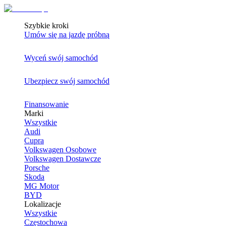
Szybkie kroki
Umów się na jazdę próbną
Wyceń swój samochód
Ubezpiecz swój samochód
Finansowanie
Marki
Wszystkie
Audi
Cupra
Volkswagen Osobowe
Volkswagen Dostawcze
Porsche
Skoda
MG Motor
BYD
Lokalizacje
Wszystkie
Częstochowa