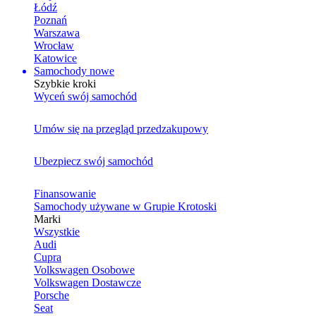
Łódź
Poznań
Warszawa
Wrocław
Katowice
Samochody nowe
Szybkie kroki
Wyceń swój samochód
Umów się na przegląd przedzakupowy
Ubezpiecz swój samochód
Finansowanie
Samochody używane w Grupie Krotoski
Marki
Wszystkie
Audi
Cupra
Volkswagen Osobowe
Volkswagen Dostawcze
Porsche
Seat