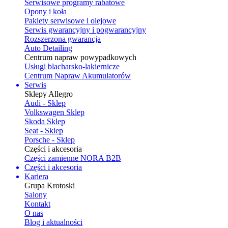
Serwisowe programy rabatowe
Opony i koła
Pakiety serwisowe i olejowe
Serwis gwarancyjny i pogwarancyjny
Rozszerzona gwarancja
Auto Detailing
Centrum napraw powypadkowych
Usługi blacharsko-lakiernicze
Centrum Napraw Akumulatorów
Serwis
Sklepy Allegro
Audi - Sklep
Volkswagen Sklep
Skoda Sklep
Seat - Sklep
Porsche - Sklep
Części i akcesoria
Części zamienne NORA B2B
Części i akcesoria
Kariera
Grupa Krotoski
Salony
Kontakt
O nas
Blog i aktualności