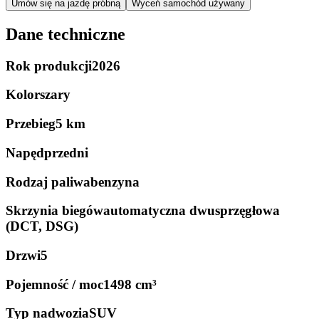
Umów się na jazdę próbną
Wyceń samochód używany
Dane techniczne
Rok produkcji
2026
Kolor
szary
Przebieg
5 km
Napęd
przedni
Rodzaj paliwa
benzyna
Skrzynia biegów
automatyczna dwusprzęgłowa
(DCT, DSG)
Drzwi
5
Pojemność / moc
1498 cm³
Typ nadwozia
SUV