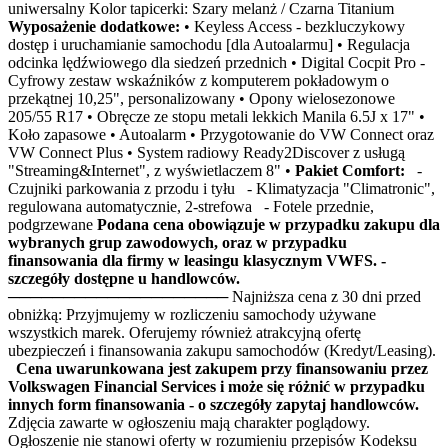
uniwersalny Kolor tapicerki: Szary melanż / Czarna Titanium
Wyposażenie dodatkowe:
• Keyless Access - bezkluczykowy
dostęp i uruchamianie samochodu [dla Autoalarmu] • Regulacja
odcinka lędźwiowego dla siedzeń przednich • Digital Cocpit Pro -
Cyfrowy zestaw wskaźników z komputerem pokładowym o
przekątnej 10,25", personalizowany • Opony wielosezonowe
205/55 R17 • Obręcze ze stopu metali lekkich Manila 6.5J x 17" •
Koło zapasowe • Autoalarm • Przygotowanie do VW Connect oraz
VW Connect Plus • System radiowy Ready2Discover z usługą
"Streaming&Internet", z wyświetlaczem 8" •
Pakiet Comfort:
-
Czujniki parkowania z przodu i tyłu - Klimatyzacja "Climatronic",
regulowana automatycznie, 2-strefowa - Fotele przednie,
podgrzewane
Podana cena obowiązuje w przypadku zakupu dla
wybranych grup zawodowych, oraz w przypadku
finansowania dla firmy w leasingu klasycznym VWFS. -
szczegóły dostępne u handlowców.
──────────────────── Najniższa cena z 30 dni przed
obniżką: Przyjmujemy w rozliczeniu samochody używane
wszystkich marek. Oferujemy również atrakcyjną ofertę
ubezpieczeń i finansowania zakupu samochodów (Kredyt/Leasing).
Cena uwarunkowana jest zakupem przy finansowaniu przez
Volkswagen Financial Services i może się różnić w przypadku
innych form finansowania - o szczegóły zapytaj handlowców.
Zdjęcia zawarte w ogłoszeniu mają charakter poglądowy.
Ogłoszenie nie stanowi oferty w rozumieniu przepisów Kodeksu