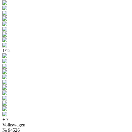
1
/
12
+
7
Volkswagen
№
94526