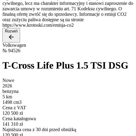
cywilnego, lecz ma charakter informacyjny i stanowi zaproszenie do
zawarcia umowy w rozumieniu art. 71 Kodeksu cywilnego. O
finalną ofertę zwróć się do sprzedawcy. Informacje o emisji CO2
oraz zużyciu paliwa dostępne są na stronie
https://www.krotoski.com/emisja-co2
Rozwiń
Volkswagen
№
94526
T-Cross Life Plus 1.5 TSI DSG
Nowe
2026
benzyna
5 km
1498 cm3
Cena z VAT
120 500 zł
Cena katalogowa
141 310 zł
Najniższa cena z 30 dni przed obniżką
120 500 zł