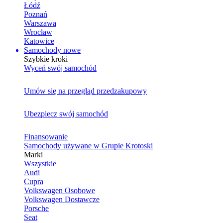
Łódź
Poznań
Warszawa
Wrocław
Katowice
Samochody nowe
Szybkie kroki
Wyceń swój samochód
Umów się na przegląd przedzakupowy
Ubezpiecz swój samochód
Finansowanie
Samochody używane w Grupie Krotoski
Marki
Wszystkie
Audi
Cupra
Volkswagen Osobowe
Volkswagen Dostawcze
Porsche
Seat