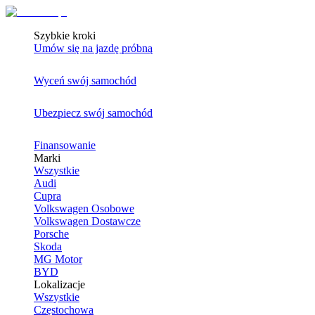
Szybkie kroki
Umów się na jazdę próbną
Wyceń swój samochód
Ubezpiecz swój samochód
Finansowanie
Marki
Wszystkie
Audi
Cupra
Volkswagen Osobowe
Volkswagen Dostawcze
Porsche
Skoda
MG Motor
BYD
Lokalizacje
Wszystkie
Częstochowa