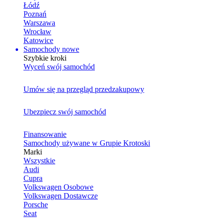
Łódź
Poznań
Warszawa
Wrocław
Katowice
Samochody nowe
Szybkie kroki
Wyceń swój samochód
Umów się na przegląd przedzakupowy
Ubezpiecz swój samochód
Finansowanie
Samochody używane w Grupie Krotoski
Marki
Wszystkie
Audi
Cupra
Volkswagen Osobowe
Volkswagen Dostawcze
Porsche
Seat