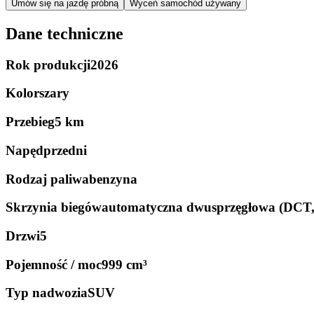
Umów się na jazdę próbną
Wyceń samochód używany
Dane techniczne
Rok produkcji
2026
Kolor
szary
Przebieg
5 km
Napęd
przedni
Rodzaj paliwa
benzyna
Skrzynia biegów
automatyczna dwusprzęgłowa (DCT
Drzwi
5
Pojemność / moc
999 cm³
Typ nadwozia
SUV