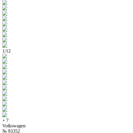
1
/
12
+
7
Volkswagen
№
93352