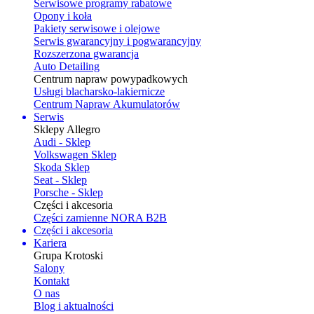
Serwisowe programy rabatowe
Opony i koła
Pakiety serwisowe i olejowe
Serwis gwarancyjny i pogwarancyjny
Rozszerzona gwarancja
Auto Detailing
Centrum napraw powypadkowych
Usługi blacharsko-lakiernicze
Centrum Napraw Akumulatorów
Serwis
Sklepy Allegro
Audi - Sklep
Volkswagen Sklep
Skoda Sklep
Seat - Sklep
Porsche - Sklep
Części i akcesoria
Części zamienne NORA B2B
Części i akcesoria
Kariera
Grupa Krotoski
Salony
Kontakt
O nas
Blog i aktualności