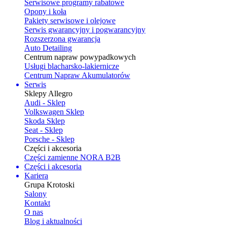
Serwisowe programy rabatowe
Opony i koła
Pakiety serwisowe i olejowe
Serwis gwarancyjny i pogwarancyjny
Rozszerzona gwarancja
Auto Detailing
Centrum napraw powypadkowych
Usługi blacharsko-lakiernicze
Centrum Napraw Akumulatorów
Serwis
Sklepy Allegro
Audi - Sklep
Volkswagen Sklep
Skoda Sklep
Seat - Sklep
Porsche - Sklep
Części i akcesoria
Części zamienne NORA B2B
Części i akcesoria
Kariera
Grupa Krotoski
Salony
Kontakt
O nas
Blog i aktualności