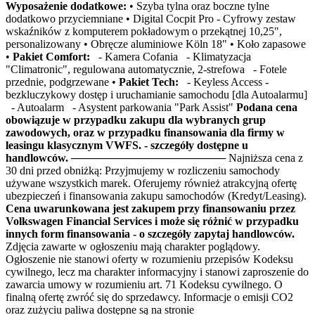
Wyposażenie dodatkowe:
• Szyba tylna oraz boczne tylne
dodatkowo przyciemniane • Digital Cocpit Pro - Cyfrowy zestaw
wskaźników z komputerem pokładowym o przekątnej 10,25",
personalizowany • Obręcze aluminiowe Köln 18" • Koło zapasowe
•
Pakiet Comfort:
- Kamera Cofania - Klimatyzacja
"Climatronic", regulowana automatycznie, 2-strefowa - Fotele
przednie, podgrzewane •
Pakiet Tech:
- Keyless Access -
bezkluczykowy dostęp i uruchamianie samochodu [dla Autoalarmu]
- Autoalarm - Asystent parkowania "Park Assist"
Podana cena
obowiązuje w przypadku zakupu dla wybranych grup
zawodowych, oraz w przypadku finansowania dla firmy w
leasingu klasycznym VWFS. - szczegóły dostępne u
handlowców.
──────────────────── Najniższa cena z
30 dni przed obniżką: Przyjmujemy w rozliczeniu samochody
używane wszystkich marek. Oferujemy również atrakcyjną ofertę
ubezpieczeń i finansowania zakupu samochodów (Kredyt/Leasing).
Cena uwarunkowana jest zakupem przy finansowaniu przez
Volkswagen Financial Services i może się różnić w przypadku
innych form finansowania - o szczegóły zapytaj handlowców.
Zdjęcia zawarte w ogłoszeniu mają charakter poglądowy.
Ogłoszenie nie stanowi oferty w rozumieniu przepisów Kodeksu
cywilnego, lecz ma charakter informacyjny i stanowi zaproszenie do
zawarcia umowy w rozumieniu art. 71 Kodeksu cywilnego. O
finalną ofertę zwróć się do sprzedawcy. Informacje o emisji CO2
oraz zużyciu paliwa dostępne są na stronie