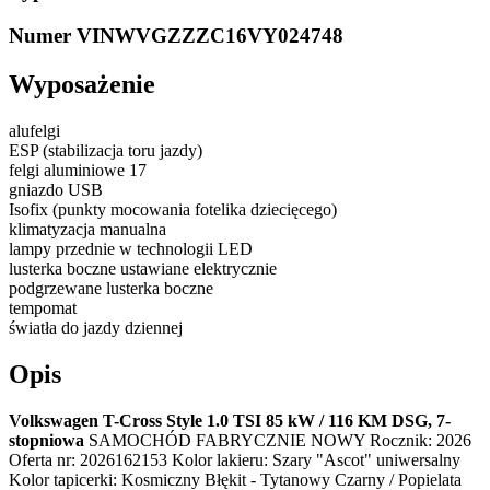
Numer VIN
WVGZZZC16VY024748
Wyposażenie
alufelgi
ESP (stabilizacja toru jazdy)
felgi aluminiowe 17
gniazdo USB
Isofix (punkty mocowania fotelika dziecięcego)
klimatyzacja manualna
lampy przednie w technologii LED
lusterka boczne ustawiane elektrycznie
podgrzewane lusterka boczne
tempomat
światła do jazdy dziennej
Opis
Volkswagen T-Cross Style 1.0 TSI 85 kW / 116 KM DSG, 7-
stopniowa
SAMOCHÓD FABRYCZNIE NOWY Rocznik: 2026
Oferta nr: 2026162153 Kolor lakieru: Szary "Ascot" uniwersalny
Kolor tapicerki: Kosmiczny Błękit - Tytanowy Czarny / Popielata