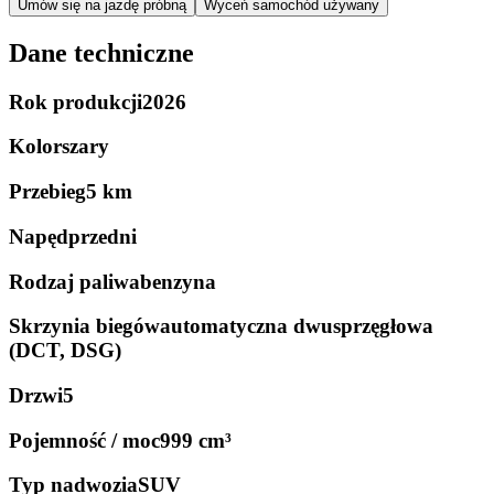
Umów się na jazdę próbną
Wyceń samochód używany
Dane techniczne
Rok produkcji
2026
Kolor
szary
Przebieg
5 km
Napęd
przedni
Rodzaj paliwa
benzyna
Skrzynia biegów
automatyczna dwusprzęgłowa
(DCT, DSG)
Drzwi
5
Pojemność / moc
999 cm³
Typ nadwozia
SUV