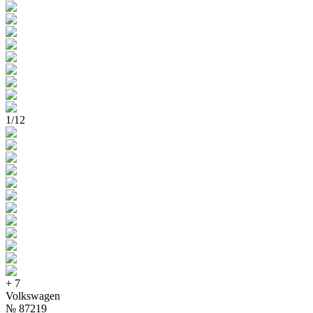
1
/
12
+
7
Volkswagen
№
87219