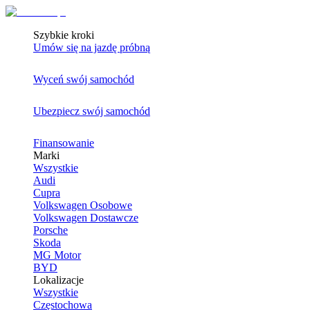
Szybkie kroki
Umów się na jazdę próbną
Wyceń swój samochód
Ubezpiecz swój samochód
Finansowanie
Marki
Wszystkie
Audi
Cupra
Volkswagen Osobowe
Volkswagen Dostawcze
Porsche
Skoda
MG Motor
BYD
Lokalizacje
Wszystkie
Częstochowa