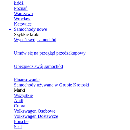
Łódź
Poznań
Warszawa
Wrocław
Katowice
Samochody nowe
Szybkie kroki
Wyceń swój samochód
Umów się na przegląd przedzakupowy
Ubezpiecz swój samochód
Finansowanie
Samochody używane w Grupie Krotoski
Marki
Wszystkie
Audi
Cupra
Volkswagen Osobowe
Volkswagen Dostawcze
Porsche
Seat