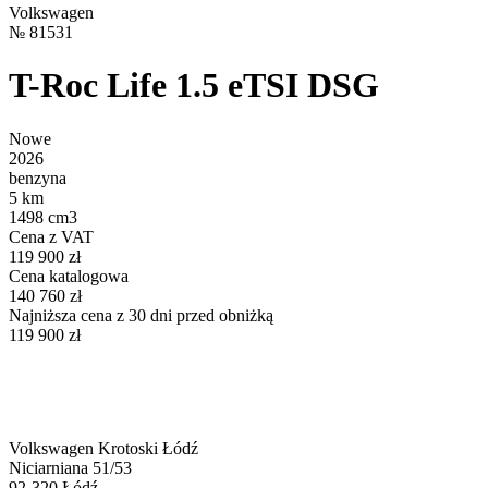
Volkswagen
№
81531
T-Roc Life 1.5 eTSI DSG
Nowe
2026
benzyna
5 km
1498 cm3
Cena z VAT
119 900 zł
Cena katalogowa
140 760 zł
Najniższa cena z 30 dni przed obniżką
119 900 zł
Volkswagen Krotoski Łódź
Niciarniana 51/53
92-320
Łódź