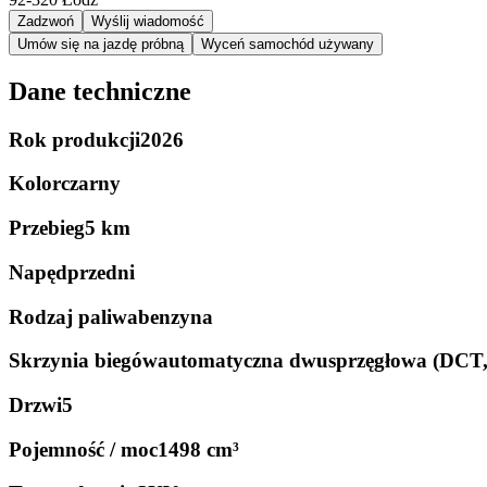
Zadzwoń
Wyślij wiadomość
Umów się na jazdę próbną
Wyceń samochód używany
Dane techniczne
Rok produkcji
2026
Kolor
czarny
Przebieg
5 km
Napęd
przedni
Rodzaj paliwa
benzyna
Skrzynia biegów
automatyczna dwusprzęgłowa (DCT
Drzwi
5
Pojemność / moc
1498 cm³