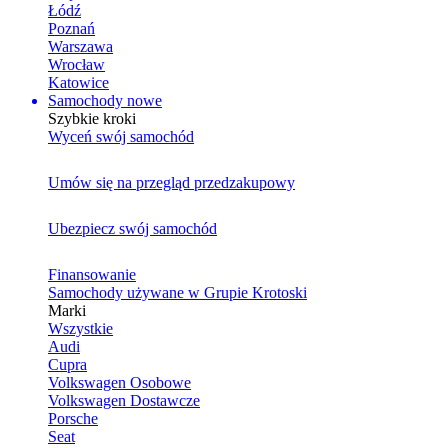
Łódź
Poznań
Warszawa
Wrocław
Katowice
Samochody nowe
Szybkie kroki
Wyceń swój samochód
Umów się na przegląd przedzakupowy
Ubezpiecz swój samochód
Finansowanie
Samochody używane w Grupie Krotoski
Marki
Wszystkie
Audi
Cupra
Volkswagen Osobowe
Volkswagen Dostawcze
Porsche
Seat