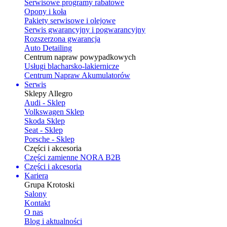
Serwisowe programy rabatowe
Opony i koła
Pakiety serwisowe i olejowe
Serwis gwarancyjny i pogwarancyjny
Rozszerzona gwarancja
Auto Detailing
Centrum napraw powypadkowych
Usługi blacharsko-lakiernicze
Centrum Napraw Akumulatorów
Serwis
Sklepy Allegro
Audi - Sklep
Volkswagen Sklep
Skoda Sklep
Seat - Sklep
Porsche - Sklep
Części i akcesoria
Części zamienne NORA B2B
Części i akcesoria
Kariera
Grupa Krotoski
Salony
Kontakt
O nas
Blog i aktualności