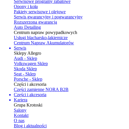
Serwisowe programy rabatowe
Opony i koła
Pakiety serwisowe i olejowe
Serwis gwarancyjny i pogwarancyjny
Rozszerzona gwarancja
Auto Detailing
Centrum napraw powypadkowych
Usługi blacharsko-lakiernicze
Centrum Napraw Akumulatorów
Serwis
Sklepy Allegro
Audi - Sklep
Volkswagen Sklep
Skoda Sklep
Seat - Sklep
Porsche - Sklep
Części i akcesoria
Części zamienne NORA B2B
Części i akcesoria
Kariera
Grupa Krotoski
Salony
Kontakt
O nas
Blog i aktualności