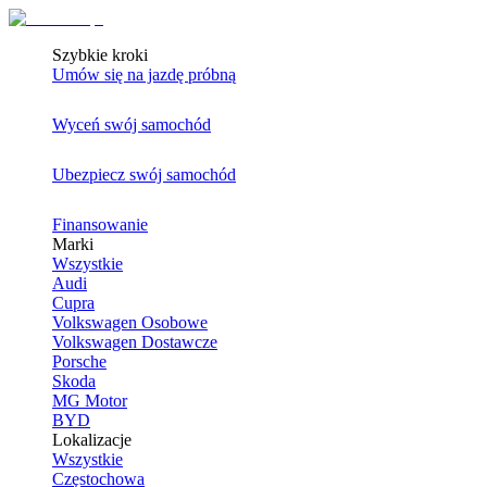
Szybkie kroki
Umów się na jazdę próbną
Wyceń swój samochód
Ubezpiecz swój samochód
Finansowanie
Marki
Wszystkie
Audi
Cupra
Volkswagen Osobowe
Volkswagen Dostawcze
Porsche
Skoda
MG Motor
BYD
Lokalizacje
Wszystkie
Częstochowa