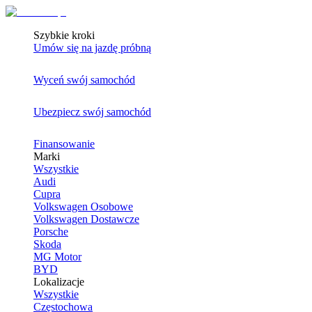
Szybkie kroki
Umów się na jazdę próbną
Wyceń swój samochód
Ubezpiecz swój samochód
Finansowanie
Marki
Wszystkie
Audi
Cupra
Volkswagen Osobowe
Volkswagen Dostawcze
Porsche
Skoda
MG Motor
BYD
Lokalizacje
Wszystkie
Częstochowa