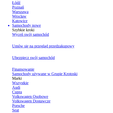
Łódź
Poznań
Warszawa
Wrocław
Katowice
Samochody nowe
Szybkie kroki
Wyceń swój samochód
Umów się na przegląd przedzakupowy
Ubezpiecz swój samochód
Finansowanie
Samochody używane w Grupie Krotoski
Marki
Wszystkie
Audi
Cupra
Volkswagen Osobowe
Volkswagen Dostawcze
Porsche
Seat