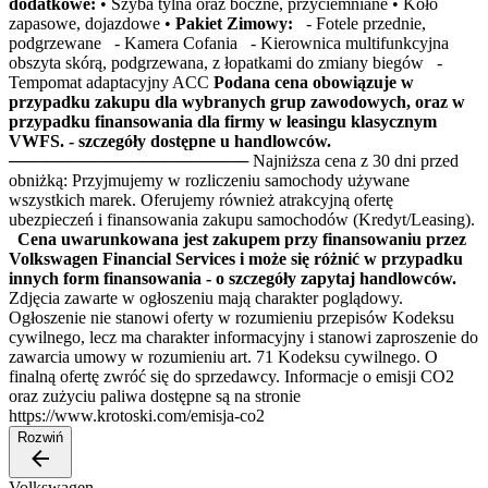
dodatkowe:
• Szyba tylna oraz boczne, przyciemniane • Koło
zapasowe, dojazdowe •
Pakiet Zimowy:
- Fotele przednie,
podgrzewane - Kamera Cofania - Kierownica multifunkcyjna
obszyta skórą, podgrzewana, z łopatkami do zmiany biegów -
Tempomat adaptacyjny ACC
Podana cena obowiązuje w
przypadku zakupu dla wybranych grup zawodowych, oraz w
przypadku finansowania dla firmy w leasingu klasycznym
VWFS. - szczegóły dostępne u handlowców.
──────────────────── Najniższa cena z 30 dni przed
obniżką: Przyjmujemy w rozliczeniu samochody używane
wszystkich marek. Oferujemy również atrakcyjną ofertę
ubezpieczeń i finansowania zakupu samochodów (Kredyt/Leasing).
Cena uwarunkowana jest zakupem przy finansowaniu przez
Volkswagen Financial Services i może się różnić w przypadku
innych form finansowania - o szczegóły zapytaj handlowców.
Zdjęcia zawarte w ogłoszeniu mają charakter poglądowy.
Ogłoszenie nie stanowi oferty w rozumieniu przepisów Kodeksu
cywilnego, lecz ma charakter informacyjny i stanowi zaproszenie do
zawarcia umowy w rozumieniu art. 71 Kodeksu cywilnego. O
finalną ofertę zwróć się do sprzedawcy. Informacje o emisji CO2
oraz zużyciu paliwa dostępne są na stronie
https://www.krotoski.com/emisja-co2
Rozwiń
Volkswagen