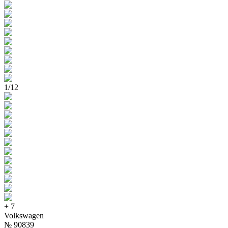
1
/
12
+
7
Volkswagen
№
90839