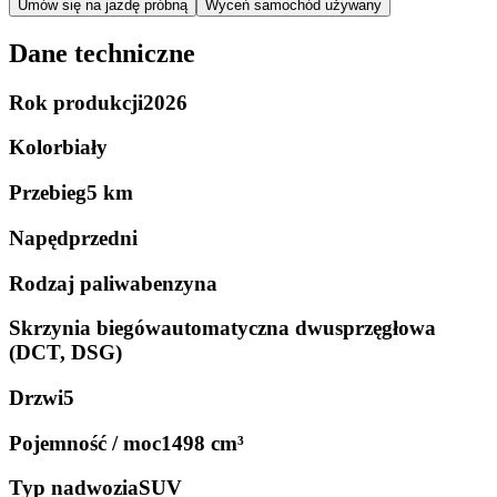
Umów się na jazdę próbną
Wyceń samochód używany
Dane techniczne
Rok produkcji
2026
Kolor
biały
Przebieg
5 km
Napęd
przedni
Rodzaj paliwa
benzyna
Skrzynia biegów
automatyczna dwusprzęgłowa
(DCT, DSG)
Drzwi
5
Pojemność / moc
1498 cm³
Typ nadwozia
SUV