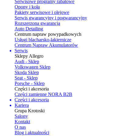
Serwisowe programy rabatowe
Opony i koła
Pakiety serwisowe i olejowe
Serwis gwarancyjny i pogwarancyjny
Rozszerzona gwarancja
Auto Detailing
Centrum napraw powypadkowych
Usługi blacharsko-lakiernicze
Centrum Napraw Akumulatorów
Serwis
Sklepy Allegro
Audi - Sklep
Volkswagen Sklep
Skoda Sklep
Seat - Sklep
Porsche - Sklep
Części i akcesoria
Części zamienne NORA B2B
Części i akcesoria
Kariera
Grupa Krotoski
Salony
Kontakt
O nas
Blog i aktualności