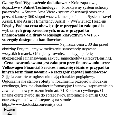
Czarny Soul
Wyposażenie dodatkowe:
• Koło zapasowe,
dojazdowe •
Pakiet Technology:
- Proaktywny system ochrony
pasażerów - System Area View - system obserwacji otoczenia
przez 4 kamery 360 stopni wraz z kamerą cofania - System Travel
Assist, Lane Assist I Emergency Assist - Wyświetlacz Head-up
Display
Podana cena obowiązuje w przypadku zakupu dla
wybranych grup zawodowych, oraz w przypadku
finansowania dla firmy w leasingu klasycznym VWFS. -
szczegóły dostępne u handlowców.
──────────────────── Najniższa cena z 30 dni przed
obniżką: Przyjmujemy w rozliczeniu samochody używane
wszystkich marek. Oferujemy również atrakcyjną ofertę
ubezpieczeń i finansowania zakupu samochodów (Kredyt/Leasing).
Cena uwarunkowana jest zakupem przy finansowaniu przez
Volkswagen Financial Services i może się różnić w przypadku
innych form finansowania - o szczegóły zapytaj handlowców.
Zdjęcia zawarte w ogłoszeniu mają charakter poglądowy.
Ogłoszenie nie stanowi oferty w rozumieniu przepisów Kodeksu
cywilnego, lecz ma charakter informacyjny i stanowi zaproszenie do
zawarcia umowy w rozumieniu art. 71 Kodeksu cywilnego. O
finalną ofertę zwróć się do sprzedawcy. Informacje o emisji CO2
oraz zużyciu paliwa dostępne są na stronie
https://www.krotoski.com/emisja-co2
Rozwiń