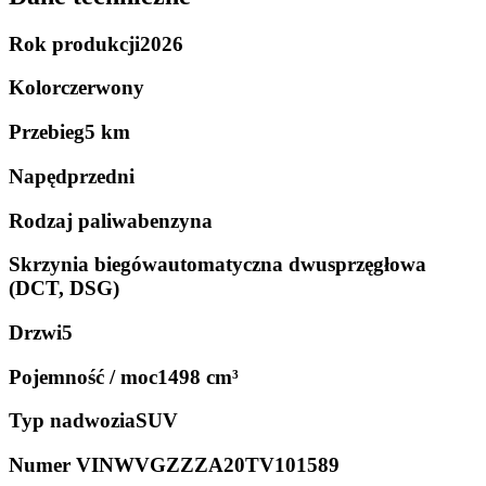
Rok produkcji
2026
Kolor
czerwony
Przebieg
5 km
Napęd
przedni
Rodzaj paliwa
benzyna
Skrzynia biegów
automatyczna dwusprzęgłowa
(DCT, DSG)
Drzwi
5
Pojemność / moc
1498 cm³
Typ nadwozia
SUV
Numer VIN
WVGZZZA20TV101589