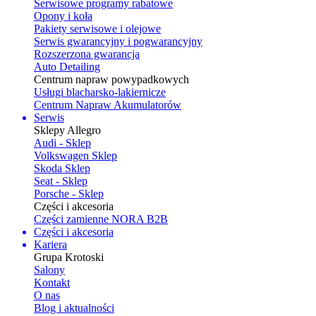
Serwisowe programy rabatowe
Opony i koła
Pakiety serwisowe i olejowe
Serwis gwarancyjny i pogwarancyjny
Rozszerzona gwarancja
Auto Detailing
Centrum napraw powypadkowych
Usługi blacharsko-lakiernicze
Centrum Napraw Akumulatorów
Serwis
Sklepy Allegro
Audi - Sklep
Volkswagen Sklep
Skoda Sklep
Seat - Sklep
Porsche - Sklep
Części i akcesoria
Części zamienne NORA B2B
Części i akcesoria
Kariera
Grupa Krotoski
Salony
Kontakt
O nas
Blog i aktualności