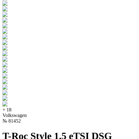
+
18
Volkswagen
№
81452
T-Roc Style 1.5 eTSI DSG