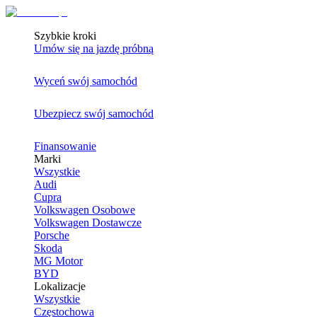
Szybkie kroki
Umów się na jazdę próbną
Wyceń swój samochód
Ubezpiecz swój samochód
Finansowanie
Marki
Wszystkie
Audi
Cupra
Volkswagen Osobowe
Volkswagen Dostawcze
Porsche
Skoda
MG Motor
BYD
Lokalizacje
Wszystkie
Częstochowa