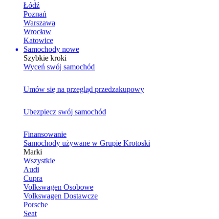
Łódź
Poznań
Warszawa
Wrocław
Katowice
Samochody nowe
Szybkie kroki
Wyceń swój samochód
Umów się na przegląd przedzakupowy
Ubezpiecz swój samochód
Finansowanie
Samochody używane w Grupie Krotoski
Marki
Wszystkie
Audi
Cupra
Volkswagen Osobowe
Volkswagen Dostawcze
Porsche
Seat