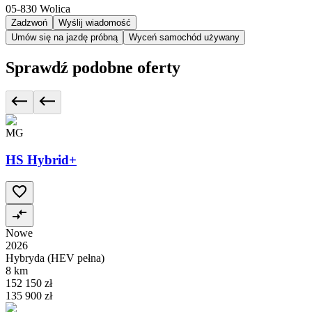
05-830
Wolica
Zadzwoń
Wyślij wiadomość
Umów się na jazdę próbną
Wyceń samochód używany
Sprawdź podobne oferty
MG
HS Hybrid+
Nowe
2026
Hybryda (HEV pełna)
8 km
152 150 zł
135 900 zł